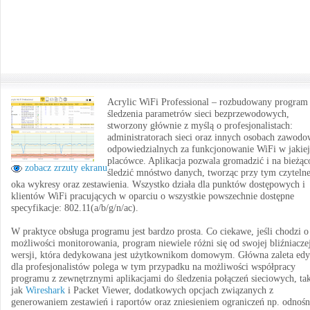
Acrylic WiFi Professional – rozbudowany program
śledzenia parametrów sieci bezprzewodowych,
stworzony głównie z myślą o profesjonalistach:
administratorach sieci oraz innych osobach zawod
odpowiedzialnych za funkcjonowanie WiFi w jakiej
placówce. Aplikacja pozwala gromadzić i na bieżąc
zobacz zrzuty ekranu
śledzić mnóstwo danych, tworząc przy tym czytelne
oka wykresy oraz zestawienia. Wszystko działa dla punktów dostępowych i
klientów WiFi pracujących w oparciu o wszystkie powszechnie dostępne
specyfikacje: 802.11(a/b/g/n/ac).
W praktyce obsługa programu jest bardzo prosta. Co ciekawe, jeśli chodzi o
możliwości monitorowania, program niewiele różni się od swojej bliźniacze
wersji, która dedykowana jest użytkownikom domowym. Główna zaleta edy
dla profesjonalistów polega w tym przypadku na możliwości współpracy
programu z zewnętrznymi aplikacjami do śledzenia połączeń sieciowych, ta
jak
Wireshark
i Packet Viewer, dodatkowych opcjach związanych z
generowaniem zestawień i raportów oraz zniesieniem ograniczeń np. odnośn