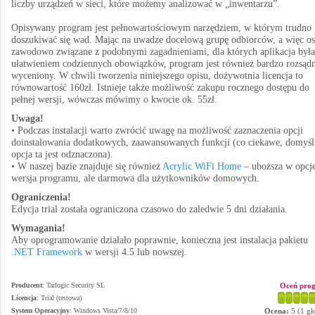
liczby urządzeń w sieci, które możemy analizować w „inwentarzu”.
Opisywany program jest pełnowartościowym narzędziem, w którym trudno
doszukiwać się wad. Mając na uwadze docelową grupę odbiorców, a więc o
zawodowo związane z podobnymi zagadnieniami, dla których aplikacja był
ułatwieniem codziennych obowiązków, program jest również bardzo rozsądn
wyceniony. W chwili tworzenia niniejszego opisu, dożywotnia licencja to
równowartość 160zł. Istnieje także możliwość zakupu rocznego dostępu do
pełnej wersji, wówczas mówimy o kwocie ok. 55zł.
Uwaga!
• Podczas instalacji warto zwrócić uwagę na możliwość zaznaczenia opcji
doinstalowania dodatkowych, zaawansowanych funkcji (co ciekawe, domyśl
opcja ta jest odznaczona).
• W naszej bazie znajduje się również
Acrylic WiFi Home
– uboższa w opcj
wersja programu, ale darmowa dla użytkowników domowych.
Ograniczenia!
Edycja trial została ograniczona czasowo do zaledwie 5 dni działania.
Wymagania!
Aby oprogramowanie działało poprawnie, konieczna jest instalacja pakietu
.NET Framework
w wersji 4.5 lub nowszej.
Producent
:
Tarlogic Security SL
Oceń pro
Licencja
: Trial (testowa)
System Operacyjny
:
Windows Vista/7/8/10
Ocena:
5
(
1
gł