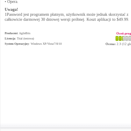
• Opera.
Uwaga!
1Password jest programem płatnym, użytkownik może jednak skorzystać z
całkowicie darmowej 30 dniowej wersji próbnej. Koszt aplikacji to $49.99.
Producent
:
AgileBits
Oceń pro
Licencja
: Trial (testowa)
System Operacyjny
:
Windows XP/Vista/7/8/10
Ocena:
2.3
(
12
gł