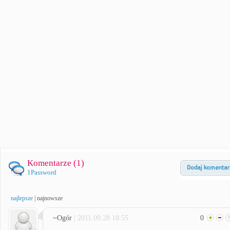
Komentarze (
1
)
1Password
najlepsze
|
najnowsze
~Ogór
| 2011.09.28 18:55
0