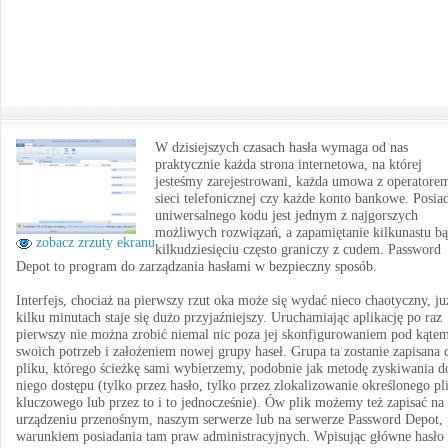
W dzisiejszych czasach hasła wymaga od nas
praktycznie każda strona internetowa, na której
jesteśmy zarejestrowani, każda umowa z operatore
sieci telefonicznej czy każde konto bankowe. Posia
uniwersalnego kodu jest jednym z najgorszych
możliwych rozwiązań, a zapamiętanie kilkunastu b
zobacz zrzuty ekranu
kilkudziesięciu często graniczy z cudem. Password
Depot to program do zarządzania hasłami w bezpieczny sposób.
Interfejs, chociaż na pierwszy rzut oka może się wydać nieco chaotyczny, ju
kilku minutach staje się dużo przyjaźniejszy. Uruchamiając aplikację po raz
pierwszy nie można zrobić niemal nic poza jej skonfigurowaniem pod kąte
swoich potrzeb i założeniem nowej grupy haseł. Grupa ta zostanie zapisana 
pliku, którego ścieżkę sami wybierzemy, podobnie jak metodę zyskiwania d
niego dostępu (tylko przez hasło, tylko przez zlokalizowanie określonego pl
kluczowego lub przez to i to jednocześnie). Ów plik możemy też zapisać na
urządzeniu przenośnym, naszym serwerze lub na serwerze Password Depot,
warunkiem posiadania tam praw administracyjnych. Wpisując główne hasło