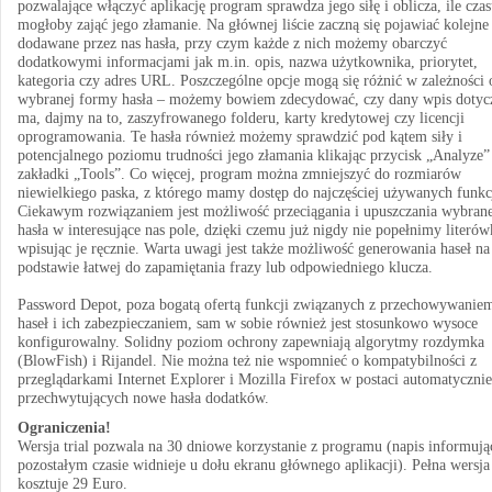
pozwalające włączyć aplikację program sprawdza jego siłę i oblicza, ile cza
mogłoby zająć jego złamanie. Na głównej liście zaczną się pojawiać kolejne
dodawane przez nas hasła, przy czym każde z nich możemy obarczyć
dodatkowymi informacjami jak m.in. opis, nazwa użytkownika, priorytet,
kategoria czy adres URL. Poszczególne opcje mogą się różnić w zależności 
wybranej formy hasła – możemy bowiem zdecydować, czy dany wpis dotyc
ma, dajmy na to, zaszyfrowanego folderu, karty kredytowej czy licencji
oprogramowania. Te hasła również możemy sprawdzić pod kątem siły i
potencjalnego poziomu trudności jego złamania klikając przycisk „Analyze”
zakładki „Tools”. Co więcej, program można zmniejszyć do rozmiarów
niewielkiego paska, z którego mamy dostęp do najczęściej używanych funkc
Ciekawym rozwiązaniem jest możliwość przeciągania i upuszczania wybran
hasła w interesujące nas pole, dzięki czemu już nigdy nie popełnimy literów
wpisując je ręcznie. Warta uwagi jest także możliwość generowania haseł na
podstawie łatwej do zapamiętania frazy lub odpowiedniego klucza.
Password Depot, poza bogatą ofertą funkcji związanych z przechowywanie
haseł i ich zabezpieczaniem, sam w sobie również jest stosunkowo wysoce
konfigurowalny. Solidny poziom ochrony zapewniają algorytmy rozdymka
(BlowFish) i Rijandel. Nie można też nie wspomnieć o kompatybilności z
przeglądarkami Internet Explorer i Mozilla Firefox w postaci automatycznie
przechwytujących nowe hasła dodatków.
Ograniczenia!
Wersja trial pozwala na 30 dniowe korzystanie z programu (napis informują
pozostałym czasie widnieje u dołu ekranu głównego aplikacji). Pełna wersja
kosztuje 29 Euro.