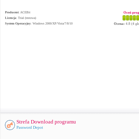
Producent
:
ACEBit
Oceń pro
Licencja
: Trial (testowa)
System Operacyjny
:
Windows 2000/XP/Vista/7/8/10
Ocena:
4.8
(
4
gł
Strefa Download programu
Password Depot