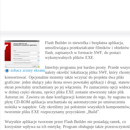
Flash Builder to niewielka i bezpłatna aplikacja,
umożliwiająca przekształcanie filmików i obiektów
flash, zapisanych w formacie SWF, do postaci
wykonywalnych plików EXE.
Interfejs programu jest bardzo prosty. Przede wszy
zobacz zrzuty ekranu
należy określić lokalizację pliku SWF, który chcem
konwertować. Opcjonalnie możemy także wczytać do projektu dwa pliki
graficzne: jeden służący jako ikona nowo powstałej aplikacji i drugi, stanow
ekran powitalny uruchamiany po jej włączeniu. Po zaznaczeniu opcji widoc
w dolnej części ekranu, oprócz pliku EXE zostanie utworzony także plik
Autorun.ini. Zawiera on dane konfiguracji konieczne do tego, by nagrana n
płytę CD-ROM aplikacja uruchamiała się automatycznie po umieszczeniu
nośnika w napędzie. Gdy określimy już położenie wszystkich komponentów
tworzenie pliku EXE rozpoczynamy przyciskiem „Build”.
Wszystkie aplikacje tworzone przez Flash Builder nie posiadają ramek, co
korzystnie wpływa na ich estetykę. Program obsługuje także przezroczystoś