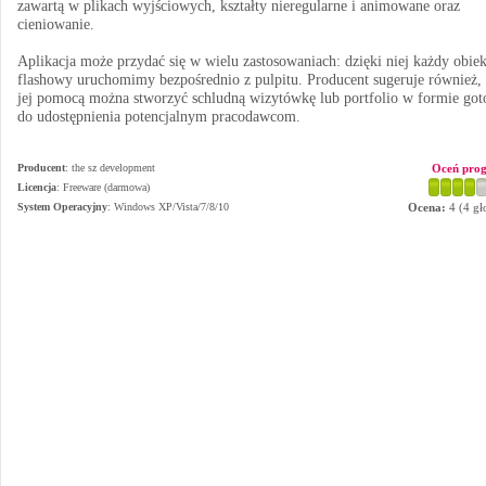
zawartą w plikach wyjściowych, kształty nieregularne i animowane oraz
cieniowanie.
Aplikacja może przydać się w wielu zastosowaniach: dzięki niej każdy obiek
flashowy uruchomimy bezpośrednio z pulpitu. Producent sugeruje również, 
jej pomocą można stworzyć schludną wizytówkę lub portfolio w formie got
do udostępnienia potencjalnym pracodawcom.
Producent
:
the sz development
Oceń pro
Licencja
: Freeware (darmowa)
System Operacyjny
:
Windows XP/Vista/7/8/10
Ocena:
4
(
4
gł