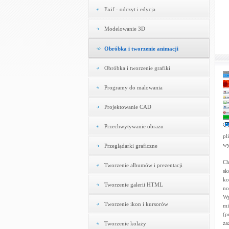
Exif - odczyt i edycja
Modelowanie 3D
Obróbka i tworzenie animacji
Obróbka i tworzenie grafiki
Programy do malowania
Projektowanie CAD
Przechwytywanie obrazu
pl
wy
Przeglądarki graficzne
Ch
Tworzenie albumów i prezentacji
sk
ko
Tworzenie galerii HTML
no
Wy
Tworzenie ikon i kursorów
mi
(p
za
Tworzenie kolaży