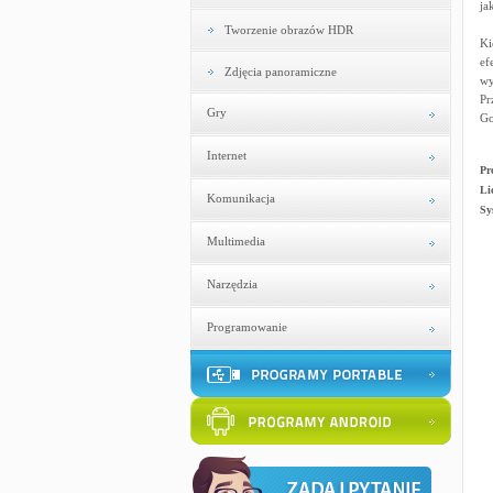
ja
Tworzenie obrazów HDR
Ki
ef
Zdjęcia panoramiczne
wy
Pr
Gry
Go
Internet
Pr
Li
Komunikacja
Sy
Multimedia
Narzędzia
Programowanie