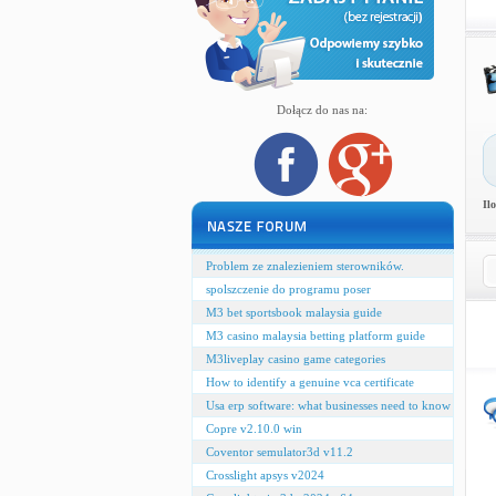
Dołącz do nas na:
Il
Problem ze znalezieniem sterowników.
spolszczenie do programu poser
M3 bet sportsbook malaysia guide
M3 casino malaysia betting platform guide
M3liveplay casino game categories
How to identify a genuine vca certificate
Usa erp software: what businesses need to know
Copre v2.10.0 win
Coventor semulator3d v11.2
Crosslight apsys v2024