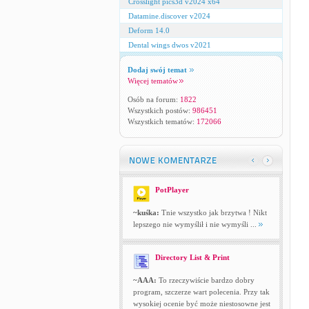
Crosslight pics3d v2024 x64
Datamine.discover v2024
Deform 14.0
Dental wings dwos v2021
Dodaj swój temat
Więcej tematów
Osób na forum:
1822
Wszystkich postów:
986451
Wszystkich tematów:
172066
PotPlayer
~kuśka:
Tnie wszystko jak brzytwa ! Nikt
lepszego nie wymyślił i nie wymyśli ...
Directory List & Print
~AAA:
To rzeczywiście bardzo dobry
program, szczerze wart polecenia. Przy tak
wysokiej ocenie być może niestosowne jest