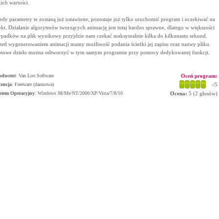
kich wartości.
edy parametry te zostaną już ustawione, pozostaje już tylko uruchomić program i oczekiwać na
ekt. Działanie algorytmów tworzących animację jest tutaj bardzo sprawne, dlatego w większości
padków na plik wynikowy przyjdzie nam czekać maksymalnie kilka do kilkunastu sekund.
zed wygenerowaniem animacji mamy możliwość podania ścieżki jej zapisu oraz nazwy pliku.
towe dzieło można odtworzyć w tym samym programie przy pomocy dedykowanej funkcji.
oducent
:
Van Loo Software
Oceń program:
cencja
: Freeware (darmowa)
-
/5
stem Operacyjny
:
Windows 98/Me/NT/2000/XP/Vista/7/8/10
Ocena:
5
(
2
głosów)