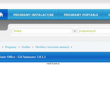
w
programosy.pl
Programy
Grafika
Obróbka i tworzenie animacji
Suite Office - Gif Animator 3.0.1.1