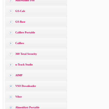
MailWasher Pro
2
GS-Calc
3
GS-Base
4
Calibre Portable
5
Calibre
6
360 Total Security
7
n-Track Studio
8
AIMP
9
VSO Downloader
10
Viber
11
Ahnenblatt Portable
12