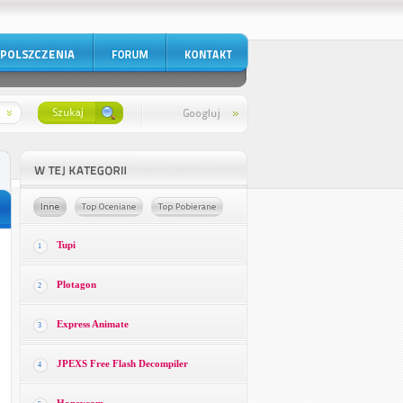
Tupi
1
Plotagon
2
Express Animate
3
JPEXS Free Flash Decompiler
4