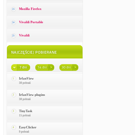
Mozilla Firefox
23
Vivaldi Portable
24
Vivaldi
25
IrfanView
1
38 pobrań
IrfanView plugins
2
38 pobrań
TinyTask
3
15 pobrań
EasyClicker
4
9 pobrań