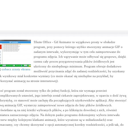
SSuite Office - Gif Animator to wyjątkowo prosty w obsłudze
program, przy pomocy którego szybko stworzymy animacje GIF o
zadanym interwale, wykorzystując w tym celu zaimportowane do
programu zdjęcia. Ich wgrywanie może odbywać się grupowo, dzięki
czemu cały proces przygotowywania plików źródłowych jest
ukrócony do niezbędnego minimum. Program oferuje dodatkowo
zobacz zrzuty ekranu
możliwość przycinania zdjęć do zadanej rozdzielczości, by uzyskany
ik wynikowy miał konkretne wymiary (co może okazać się niezbędne na przykład, by
korzystać animację na stronie internetowej).
oć program został stworzony tylko do jednej funkcji, która nie wymaga przecież
omplikowanych ustawień, jego interfejs został ciekawie zaprojektowany, w oparciu o dość żywą
lorystykę, co stanowić może zachętę dla początkujących użytkowników aplikacji. Aby stworzyć
wą animację GIF, wystarczy zaimportować nowe zdjęcia do listy plików źródłowych.
świetlane są na niej ścieżki wybranych plików, a po kliknięciu dowolnej z nich, również
niatura zaznaczonego zdjęcia. Na dolnym pasku programu dokonujemy wyboru interwału
rzerw między kolejnymi klatkami animacji, które wyrażone są w milisekundach) oraz
znaczamy, czy chcemy skorzystać z opcji automatycznej korekty rozdzielczości, a jeśli tak, do