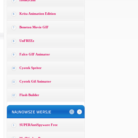
Honeycam
5
Krita Animation Edition
6
Beneton Movie GIF
7
UnFREEz
8
Falco GIF Animator
9
Cyotek Spriter
10
Cyotek Gif Animator
11
Flash Builder
12
SUPERAntiSpyware Free
1