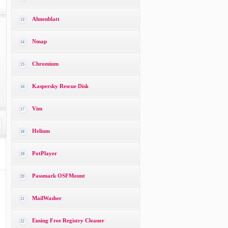
Ahnenblatt
13
Nmap
14
Chromium
15
Kaspersky Rescue Disk
16
Vim
17
Helium
18
PotPlayer
19
Passmark OSFMount
20
MailWasher
21
Eusing Free Registry Cleaner
22