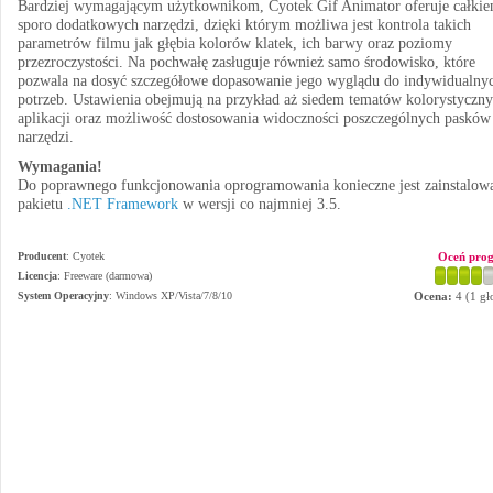
Bardziej wymagającym użytkownikom, Cyotek Gif Animator oferuje całki
sporo dodatkowych narzędzi, dzięki którym możliwa jest kontrola takich
parametrów filmu jak głębia kolorów klatek, ich barwy oraz poziomy
przezroczystości. Na pochwałę zasługuje również samo środowisko, które
pozwala na dosyć szczegółowe dopasowanie jego wyglądu do indywidualny
potrzeb. Ustawienia obejmują na przykład aż siedem tematów kolorystyczn
aplikacji oraz możliwość dostosowania widoczności poszczególnych pasków
narzędzi.
Wymagania!
Do poprawnego funkcjonowania oprogramowania konieczne jest zainstalow
pakietu
.NET Framework
w wersji co najmniej 3.5.
Producent
:
Cyotek
Oceń pro
Licencja
: Freeware (darmowa)
System Operacyjny
:
Windows XP/Vista/7/8/10
Ocena:
4
(
1
gł