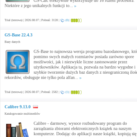
GS-Calc efektywnie wykorzystuje do 16 rdzeni procesora.
Niektóre z jego unikalnych funkcji to...
Trial (testowa) | 2026.08.07 | Pobrań: 3128 |
(0)
|
GS-Base 22.4.3
Bazy danych
GS-Base to najnowsza wersja programu bazodanowego, któ
pomimo swych małych rozmiarów posiada zarówno spore
możliwości, jak i niezwykle liczne zastosowanie przez
użytkowników. Aplikacja ta, pozwala na bardzo wygodne i
szybkie tworzenie dużych baz danych z nieograniczoną iloś
rekordów, obsługuje nie tylko pola alfan...
Trial (testowa) | 2026.08.07 | Pobrań: 2582 |
(1)
|
Calibre 9.13.0
Katalogowanie multimediów
Calibre - darmowy, wysoce rozbudowany program do
zarządzania zbiorami elektronicznych książek na naszym
komputerze. Dodając do aplikacji nasze książki, kopiują się