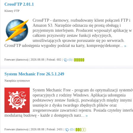
CrossFTP 2.01.1
Klienty FTP
CrossFTP - darmowy, rozbudowany klient połączeń FTP i
Amazon S3. Narzędzie odznacza się prostą obsługą i
przyjemnym interfejsem. Producent wyposażył aplikację w
całkiem przyzwoity zestaw funkcji edycyjnych,
umożliwiających sprawne poruszanie się po serwerach.
CrossFTP udostępnia wygodny podział na karty, kompresję/dekompr...
Freeware (darmowa) | 2026.08.08 | Pobrań: 602 |
(1)
|
System Mechanic Free 26.5.1.249
Narzędzia systemowe
System Mechanic Free - program do optymalizacji system
operacyjnych z rodziny Windows. Aplikacja udostępnia
podstawowy zestaw funkcji, pozwalających między innymi
usunięcie z dysku twardego zbędnych plików oraz
zregenerowanie zawartości rejestru. Posiada czytelny interfe
modularną budowę - każde z dostępnych narz...
Freeware (darmowa) | 2026.08.08 | Pobrań: 2431 |
(2)
|