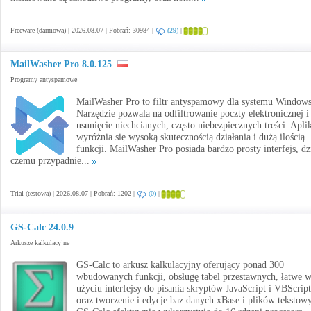
Freeware (darmowa) | 2026.08.07 | Pobrań: 30984 |
(29)
|
MailWasher Pro 8.0.125
Programy antyspamowe
MailWasher Pro to filtr antyspamowy dla systemu Windows
Narzędzie pozwala na odfiltrowanie poczty elektronicznej i
usunięcie niechcianych, często niebezpiecznych treści. Apli
wyróżnia się wysoką skutecznością działania i dużą ilością
funkcji. MailWasher Pro posiada bardzo prosty interfejs, dz
czemu przypadnie...
Trial (testowa) | 2026.08.07 | Pobrań: 1202 |
(0)
|
GS-Calc 24.0.9
Arkusze kalkulacyjne
GS-Calc to arkusz kalkulacyjny oferujący ponad 300
wbudowanych funkcji, obsługę tabel przestawnych, łatwe 
użyciu interfejsy do pisania skryptów JavaScript i VBScript
oraz tworzenie i edycje baz danych xBase i plików tekstow