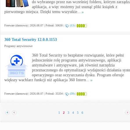
do wybranego przez nas wcześniej folderu, którym zarządz
aplikacja, a więc możemy już usunąć pliki książek z
pierwotnego miejsca. Dzięki temu wszystkie...
Freeware (darmowa) | 2026.08.07 | Pobrań: 50630 |
(13)
|
360 Total Security 12.0.0.1153
Programy antywirusowe
360 Total Security to bezpłatne rozwiązanie, które pełni
jednocześnie rolę programu antywirusowego, aplikacji
antymalware i antyspyware, jak również narzędzia
przeznaczonego do optymalizacji wydajności działania sys
operacyjnego oraz oczyszczania dysku. Program oferuje
większy wachlarz funkcji niż aplikacja 360 Intern...
Freeware (darmowa) | 2026.08.07 | Pobrań: 35334 |
(39)
|
1
2
3
4
5
6