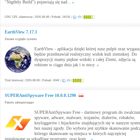
"Nigthtly Build") pojawiają się nad...
GNU GPL (darmowa) | 2026.08.08 | Pobrań: 18156 |
(9)
|
EarthView 7.17.1
Zmiana wyglądu systemu
EarthView - aplikacja dzięki której nasz pulpit oraz wygasz
będzie przedstawiał realistyczny widok kuli ziemskiej. Do
dyspozycji mamy piękne widoki z całej Ziemi, zdjęcia są
robione w ciągu dnia jak i w nocy.
Trial (testowa) | 2026.08.08 | Pobrań: 4340 |
(0)
|
SUPERAntiSpyware Free 10.0.0.1290
Pakiety zabezpieczające
SUPERAntiSpyware Free - darmowy program do zwalczan
spyware, adware, malware, trojanów, dialerów, robaków,
keyloggerów i hijackerów znajdujących się w naszym syste
bez naszej zgody. Do wyboru jest szybkie skanowanie podc
którego skanowane są miejsca w których najczęściej
instalowane są szkodliwe programy, oraz kom...