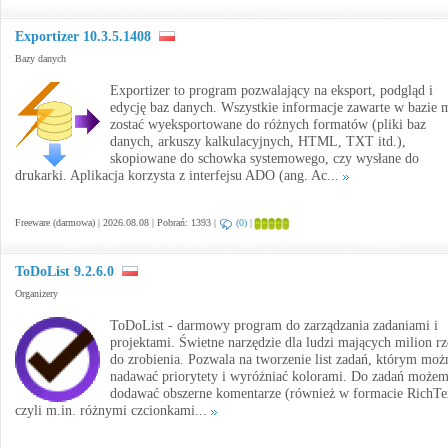
Exportizer 10.3.5.1408
Bazy danych
Exportizer to program pozwalający na eksport, podgląd i
edycję baz danych. Wszystkie informacje zawarte w bazie 
zostać wyeksportowane do różnych formatów (pliki baz
danych, arkuszy kalkulacyjnych, HTML, TXT itd.),
skopiowane do schowka systemowego, czy wysłane do
drukarki. Aplikacja korzysta z interfejsu ADO (ang. Ac...
Freeware (darmowa) | 2026.08.08 | Pobrań: 1393 |
(0)
|
ToDoList 9.2.6.0
Organizery
ToDoList - darmowy program do zarządzania zadaniami i
projektami. Świetne narzędzie dla ludzi mających milion r
do zrobienia. Pozwala na tworzenie list zadań, którym moż
nadawać priorytety i wyróżniać kolorami. Do zadań może
dodawać obszerne komentarze (również w formacie RichTe
czyli m.in. różnymi czcionkami...