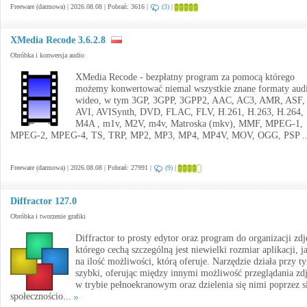
Freeware (darmowa) | 2026.08.08 | Pobrań: 3616 |
(3)
|
XMedia Recode 3.6.2.8
Obróbka i konwersja audio
XMedia Recode - bezpłatny program za pomocą którego
możemy konwertować niemal wszystkie znane formaty audi
wideo, w tym 3GP, 3GPP, 3GPP2, AAC, AC3, AMR, ASF,
AVI, AVISynth, DVD, FLAC, FLV, H.261, H.263, H.264,
M4A , m1v, M2V, m4v, Matroska (mkv), MMF, MPEG-1,
MPEG-2, MPEG-4, TS, TRP, MP2, MP3, MP4, MP4V, MOV, OGG, PSP .
Freeware (darmowa) | 2026.08.08 | Pobrań: 27991 |
(9)
|
Diffractor 127.0
Obróbka i tworzenie grafiki
Diffractor to prosty edytor oraz program do organizacji zdj
którego cechą szczególną jest niewielki rozmiar aplikacji, j
na ilość możliwości, którą oferuje. Narzędzie działa przy t
szybki, oferując między innymi możliwość przeglądania zd
w trybie pełnoekranowym oraz dzielenia się nimi poprzez s
społecznościo...