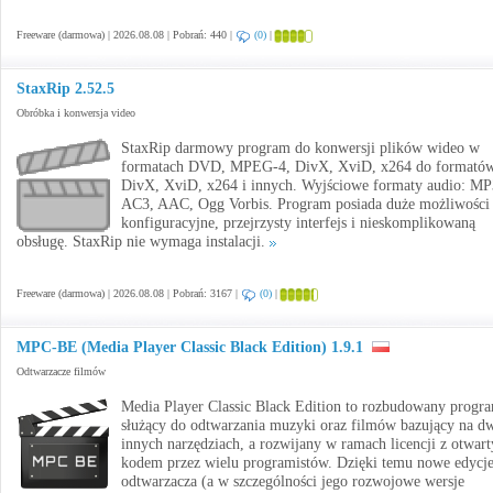
Freeware (darmowa) | 2026.08.08 | Pobrań: 440 |
(0)
|
StaxRip 2.52.5
Obróbka i konwersja video
StaxRip darmowy program do konwersji plików wideo w
formatach DVD, MPEG-4, DivX, XviD, x264 do formató
DivX, XviD, x264 i innych. Wyjściowe formaty audio: MP
AC3, AAC, Ogg Vorbis. Program posiada duże możliwości
konfiguracyjne, przejrzysty interfejs i nieskomplikowaną
obsługę. StaxRip nie wymaga instalacji.
Freeware (darmowa) | 2026.08.08 | Pobrań: 3167 |
(0)
|
MPC-BE (Media Player Classic Black Edition) 1.9.1
Odtwarzacze filmów
Media Player Classic Black Edition to rozbudowany progr
służący do odtwarzania muzyki oraz filmów bazujący na d
innych narzędziach, a rozwijany w ramach licencji z otwar
kodem przez wielu programistów. Dzięki temu nowe edycj
odtwarzacza (a w szczególności jego rozwojowe wersje