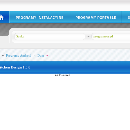
w
programosy.pl
Programy
Android
Dom
itchen Design 1.5.0