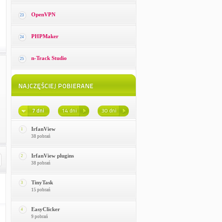
OpenVPN
23
PHPMaker
24
n-Track Studio
25
IrfanView
1
38 pobrań
IrfanView plugins
2
38 pobrań
TinyTask
3
15 pobrań
EasyClicker
4
9 pobrań