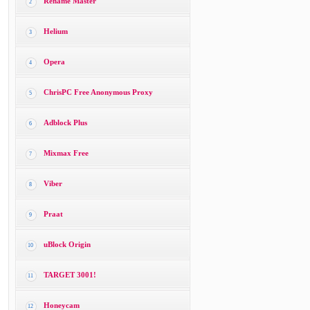
Rename Master
2
Helium
3
Opera
4
ChrisPC Free Anonymous Proxy
5
Adblock Plus
6
Mixmax Free
7
Viber
8
Praat
9
uBlock Origin
10
TARGET 3001!
11
Honeycam
12