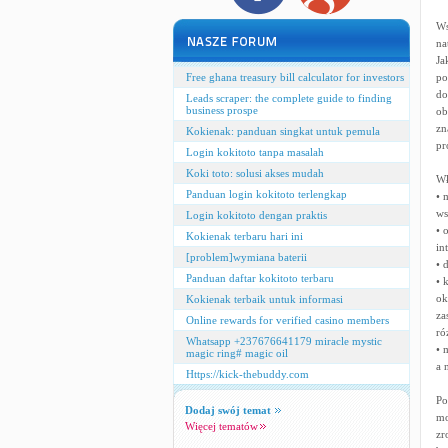
Ws
na
Ja
Free ghana treasury bill calculator for investors
po
do
Leads scraper: the complete guide to finding
business prospe
ob
zn
Kokienak: panduan singkat untuk pemula
pr
Login kokitoto tanpa masalah
Koki toto: solusi akses mudah
Wł
Panduan login kokitoto terlengkap
• 
ws
Login kokitoto dengan praktis
• 
Kokienak terbaru hari ini
in
[problem]wymiana baterii
• 
Panduan daftar kokitoto terbaru
• 
ok
Kokienak terbaik untuk informasi
za
Online rewards for verified casino members
ró
Whatsapp +237676641179 miracle mystic
• 
magic ring# magic oil
a 
Https://kick-thebuddy.com
Po
Dodaj swój temat
mo
Więcej tematów
zr