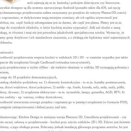
serii zajmują się m.in. łazienką i pokojem dziecięcym czy biurowym.
zystkie dostępne są dla systemu operacyjnego Android (ponadto także dla iOS, zaś opcję
tychmiastowego projektowania online otrzymamy po przejściu do witryny Planner5D.com/e).
k wspomniano, te dedykowane mają mniejsze rozmiary, ale ich ogólna użyteczność jest
dobna, tzn. część funkcji udostępniana jest za darmo, ale część jest płatna. Płatny jest m.in.
stęp do wszystkich obiektów, w które kuchnię można wyposażyć. Jeśli zaś chodzi o samą
sługę, to również i tutaj nie jest potrzebna jakakolwiek specjalistyczna wiedza. Wystarczy, że
amy gesty dotykowe i ich standardowe znaczenia, a z obsługą nie będziemy mieć najmniejszych
oblemów.
aściwości:
możliwość projektowania wnętrza kuchni w widokach 2D i 3D - w ostatnim wypadku jest także
parcie dla urządzenia Google Cardboard (wirtualna rzeczywistość),
opcja projektowania w trybie offline - ale niektóre elementy w widoku 3D wymagają pobrania z
ternetu,
dostęp do 18 projektów demonstracyjnych,
katalog obiektów podzielony na: 1) elementy konstrukcyjne - to m.in. kształty pomieszczenia,
na, drzwi wejściowe, drzwi pokojowe; 2) meble - np. fotele, krzesła, sofy, stoły, szafy, półki,
słony, dywany; 3) urządzenia elektryczne - m.in. żyrandole, lampy, gniazdka, AGD, RTV; 4)
żne ozdoby - np. wazony, rośliny doniczkowe,
możliwość utworzenia nowego projektu i zapisania go w pamięci urządzenia (w formacie P5D),
następnie zaimportowania i dalszej pracy nad nim.
dsumowując: Kitchen Design to mniejsza wersja Plannera 5D. Umożliwia projektowanie - czy
że raczej: zabawę w projektowanie - kuchni przy użyciu widoków 2D i 3D. Edytor jest świetnie
obiony, a jego obsługa prosta. Polecamy jednak instalację głównego programu autorów, bo jest