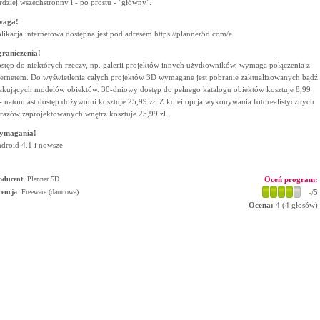
rdziej wszechstronny i - po prostu - "główny".
waga!
likacja internetowa dostępna jest pod adresem https://planner5d.com/e
raniczenia!
stęp do niektórych rzeczy, np. galerii projektów innych użytkowników, wymaga połączenia z
ternetem. Do wyświetlenia całych projektów 3D wymagane jest pobranie zaktualizowanych bądź
akujących modelów obiektów. 30-dniowy dostęp do pełnego katalogu obiektów kosztuje 8,99
 - natomiast dostęp dożywotni kosztuje 25,99 zł. Z kolei opcja wykonywania fotorealistycznych
razów zaprojektowanych wnętrz kosztuje 25,99 zł.
ymagania!
droid 4.1 i nowsze
oducent
:
Planner 5D
Oceń program:
cencja
: Freeware (darmowa)
-
/5
Ocena:
4
(
4
głosów)