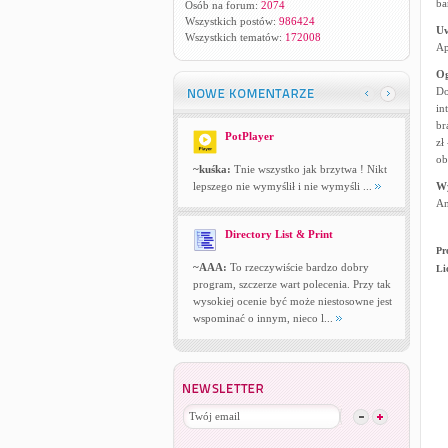
ba
Osób na forum:
2074
Wszystkich postów:
986424
U
Wszystkich tematów:
172008
Ap
Og
Do
in
br
PotPlayer
zł
ob
~kuśka:
Tnie wszystko jak brzytwa ! Nikt
lepszego nie wymyślił i nie wymyśli ...
W
An
Directory List & Print
Pr
~AAA:
To rzeczywiście bardzo dobry
Li
program, szczerze wart polecenia. Przy tak
wysokiej ocenie być może niestosowne jest
wspominać o innym, nieco l...