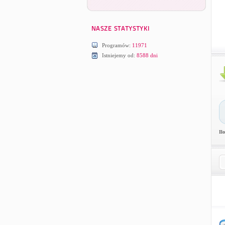
Programów:
11971
Istniejemy od:
8588 dni
Il