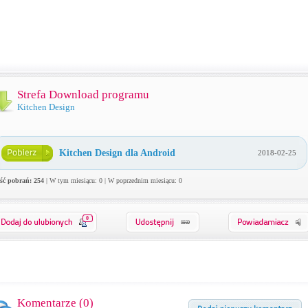
Strefa Download programu
Kitchen Design
Kitchen Design dla Android
2018-02-25
ość pobrań: 254
| W tym miesiącu: 0 | W poprzednim miesiącu: 0
0
Komentarze (
0
)