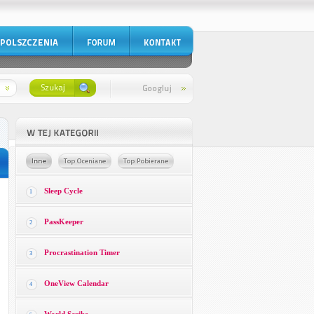
Sleep Cycle
1
PassKeeper
2
Procrastination Timer
3
OneView Calendar
4