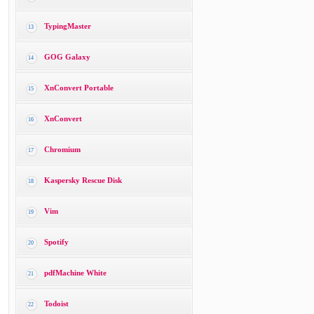
TypingMaster
13
GOG Galaxy
14
XnConvert Portable
15
XnConvert
16
Chromium
17
Kaspersky Rescue Disk
18
Vim
19
Spotify
20
pdfMachine White
21
Todoist
22