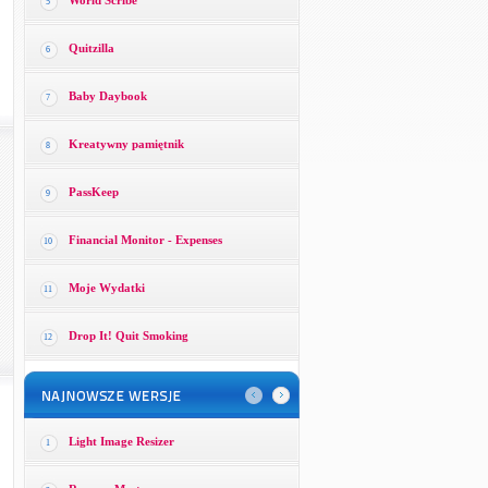
World Scribe
5
Quitzilla
6
Baby Daybook
7
Kreatywny pamiętnik
8
PassKeep
9
Financial Monitor - Expenses
10
Moje Wydatki
11
Drop It! Quit Smoking
12
Light Image Resizer
1