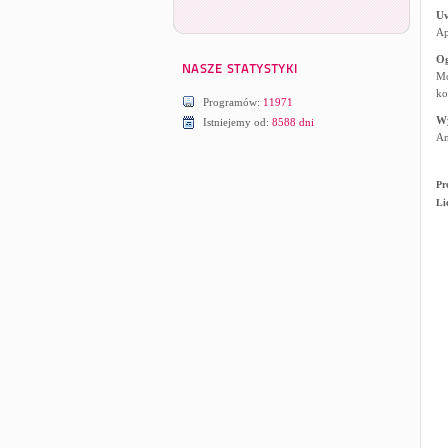
U
Ap
Og
Mo
ko
Programów:
11971
W
Istniejemy od:
8588 dni
An
Pr
Li