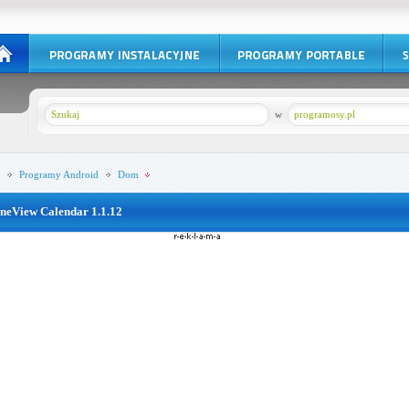
w
programosy.pl
Programy
Android
Dom
neView Calendar 1.1.12