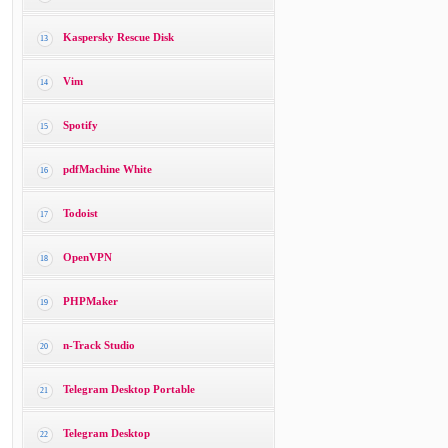
Kaspersky Rescue Disk
13
Vim
14
Spotify
15
pdfMachine White
16
Todoist
17
OpenVPN
18
PHPMaker
19
n-Track Studio
20
Telegram Desktop Portable
21
Telegram Desktop
22