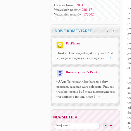
Osób na forum:
2054
Za
Wszystkich postów:
986417
ra
Wszystkich tematów:
172002
tę
pr
po
go
(p
po
PotPlayer
wy
~kuśka:
Tnie wszystko jak brzytwa ! Nikt
je
lepszego nie wymyślił i nie wymyśli ...
gó
mi
ek
Directory List & Print
Pr
~AAA:
To rzeczywiście bardzo dobry
wz
program, szczerze wart polecenia. Przy tak
au
wysokiej ocenie być może niestosowne jest
ka
wspominać o innym, nieco l...
wy
te
od
do
wi
au
fu