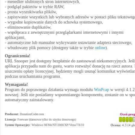
- menedżer ulubionych stron internetowych,
- podgląd pakietów w trybie RAW,
- prosta wyszukiwarka plików,
- zapisywanie wszystkich lub wybranych adresów w postaci pliku tekstoweg
- wygodne kopiowanie danych do schowka systemowego,
- eliminowanie duplikatów,
- współpraca z zewnętrznymi przeglądarkami internetowymi i innymi
aplikacjami,
- automatyczne lub manualne wykrywanie ustawianie adaptera sieciowego,
- wbudowany plik pomocy (dostępny także w trybie
online
).
Ograniczenia!
URL Snooper jest dostępny bezpłatnie do zastosowań niekomercyjnych. Jeśl
aplikacja przypadła nam do gustu, warto rozważyć donację na rzecz autora.
uiszczeniu opłaty licencyjnej, będziemy mogli usunąć komunikat wyświetla
podczas uruchamiania programu.
Wymagania!
Program do poprawnego działania wymaga modułu
WinPcap
w wersji 4.1.2
nowszej. Jeśli nie posiadamy wspomnianego komponentu, zostanie on w sp
automatyczny zainstalowany.
Producent
:
DonationCoder.com
Oceń pro
Licencja
: Freeware (darmowa tylko do użytku domowego)
System Operacyjny
:
Windows 98/Me/NT/2000/XP/Vista/7/8/10
Ocena:
4.3
(
4
gł