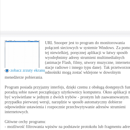
URL Snooper jest to program do monitorowania
połączeń sieciowych w systemie Windows. Za pom
tej niewielkiej, poręcznej aplikacji w łatwy sposób
wyodrębnimy adresy strumieni multimedialnych
(animacje Flash, filmy, utwory muzyczne, internet
stacje radiowe i innego typu dane). Tak przetworzo
zobacz zrzuty ekranu
odnośniki mogą zostać wklejone w dowolnym
menedżerze pobierania.
Program posiada przyjazny interfejs, dzięki czemu z obsługą dostępnych fun
poradzą sobie nawet początkujący użytkownicy komputera. Okno aplikacji 
być wyświetlane w jednym z dwóch trybów - prostym lub zaawansowanym
przypadku pierwszej wersji, narzędzie w sposób automatyczny dobierze
odpowiednie ustawienia i rozpocznie przechwytywanie adresów strumieni
internetowych.
Główne cechy programu:
- możliwość filtrowania wpisów na podstawie protokołu lub fragmentu adre