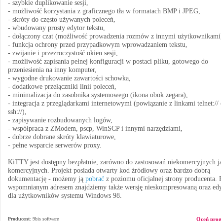
- szybkie duplikowanie sesji,
- możliwość korzystania z graficznego tła w formatach BMP i JPEG,
- skróty do często używanych poleceń,
- wbudowany prosty edytor tekstu,
- dołączony czat (możliwość prowadzenia rozmów z innymi użytkownikami
- funkcja ochrony przed przypadkowym wprowadzaniem tekstu,
- zwijanie i przezroczystość okien sesji,
- możliwość zapisania pełnej konfiguracji w postaci pliku, gotowego do
przeniesienia na inny komputer,
- wygodne drukowanie zawartości schowka,
- dodatkowe przełączniki linii poleceń,
- minimalizacja do zasobnika systemowego (ikona obok zegara),
- integracja z przeglądarkami internetowymi (powiązanie z linkami telnet://
ssh://),
- zapisywanie rozbudowanych logów,
- współpraca z ZModem, pscp, WinSCP i innymi narzędziami,
- dobrze dobrane skróty klawiaturowe,
- pełne wsparcie serwerów proxy.
KiTTY jest dostępny bezpłatnie, zarówno do zastosowań niekomercyjnych ja
komercyjnych. Projekt posiada otwarty kod źródłowy oraz bardzo dobrą
dokumentację - możemy ją
pobrać
z poziomu oficjalnej strony producenta.
wspomnianym adresem znajdziemy także wersję nieskompresowaną oraz ed
dla użytkowników systemu Windows 98.
Producent
:
9bis software
Oceń pro