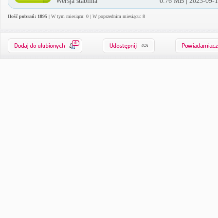
Wersja stabilna
0.76 MB | 2023-09-
Ilość pobrań: 1895
| W tym miesiącu: 0 | W poprzednim miesiącu: 8
0