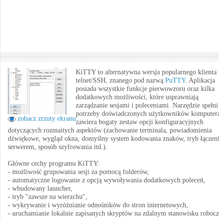
KiTTY to alternatywna wersja popularnego klienta
telnet/SSH, znanego pod nazwą
PuTTY
. Aplikacja
posiada wszystkie funkcje pierwowzoru oraz kilka
dodatkowych możliwości, które usprawniają
zarządzanie sesjami i poleceniami. Narzędzie spełni
potrzeby doświadczonych użytkowników komputera
zobacz zrzuty ekranu
zawiera bogaty zestaw opcji konfiguracyjnych
dotyczących rozmaitych aspektów (zachowanie terminala, powiadomienia
dźwiękowe, wygląd okna, domyślny system kodowania znaków, tryb łączeni
serwerem, sposób szyfrowania itd.).
Główne cechy programu KiTTY:
- możliwość grupowania sesji za pomocą folderów,
- automatyczne logowanie z opcją wywoływania dodatkowych poleceń,
- wbudowany launcher,
- tryb "zawsze na wierzchu",
- wykrywanie i wyróżnianie odnośników do stron internetowych,
- uruchamianie lokalnie zapisanych skryptów na zdalnym stanowisku roboc