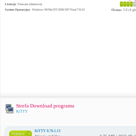
Licencja
: Freeware (darmowa)
System Operacyjny
:
Windows 98/Me/NT/2000/XP/Vista/7/8/10
Ocena:
3.8
(
4
gł
Strefa Download programu
KiTTY
KiTTY 0.76.1.13