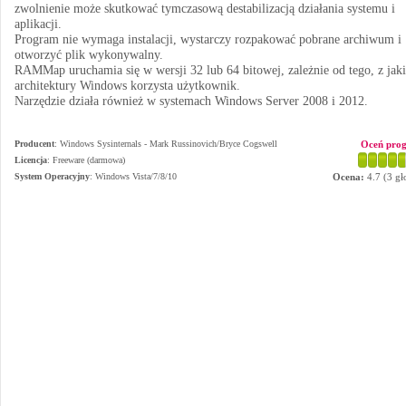
zwolnienie może skutkować tymczasową destabilizacją działania systemu i
aplikacji.
Program nie wymaga instalacji, wystarczy rozpakować pobrane archiwum i
otworzyć plik wykonywalny.
RAMMap uruchamia się w wersji 32 lub 64 bitowej, zależnie od tego, z jaki
architektury Windows korzysta użytkownik.
Narzędzie działa również w systemach Windows Server 2008 i 2012.
Producent
:
Windows Sysinternals - Mark Russinovich/Bryce Cogswell
Oceń pro
Licencja
: Freeware (darmowa)
System Operacyjny
:
Windows Vista/7/8/10
Ocena:
4.7
(
3
gł