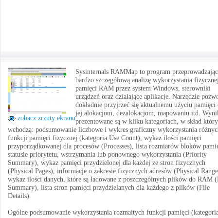
Sysinternals RAMMap to program przeprowadzają
bardzo szczegółową analizę wykorzystania fizyczne
pamięci RAM przez system Windows, sterowniki
urządzeń oraz działające aplikacje. Narzędzie pozwo
dokładnie przyjrzeć się aktualnemu użyciu pamięci 
jej alokacjom, dezalokacjom, mapowaniu itd. Wyni
zobacz zrzuty ekranu
prezentowane są w kliku kategoriach, w skład któr
wchodzą: podsumowanie liczbowe i wykres graficzny wykorzystania różnyc
funkcji pamięci fizycznej (kategoria Use Count), wykaz ilości pamięci
przyporządkowanej dla procesów (Processes), lista rozmiarów bloków pamię
statusie priorytetu, wstrzymania lub ponownego wykorzystania (Priority
Summary), wykaz pamięci przydzielonej dla każdej ze stron fizycznych
(Physical Pages), informacje o zakresie fizycznych adresów (Physical Range
wykaz ilości danych, które są ładowane z poszczególnych plików do RAM (
Summary), lista stron pamięci przydzielanych dla każdego z plików (File
Details).
Ogólne podsumowanie wykorzystania rozmaitych funkcji pamięci (kategori