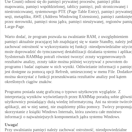
Use Count) odnosi się do pamięci prywatnej procesów, pamięci pliku
mapowania, pamięci współdzielonej, tablicy pamięci, puli stronicowanej i
niestronicowanej, systemowego PTE (Page Table Entry), pamięci prywatnej
sesji, metapliku, AWE (Address Windowing Extensions), pamięci zamknięte
przez sterowniki, pamięci stosu jądra, pamięci nieużywanej, regionów pami
Large-Page.
Warto dodać, że program pozwala na zwalnianie RAM, z uwzględnieniem
pamięci aktualnie pracującej lub znajdującej się w stanie Standby, należy je
zachować ostrożność w wykorzystaniu tej funkcji -nieodpowiedzialne użyci
może doprowadzić do tymczasowej destabilizacji działania systemu i aplikac
SysInternals RAMMap potrafi również tworzyć zrzuty wygenerowanych
rezultatów analizy, zrzuty takie można później wczytywać z powrotem do
programu i badać zapisane w nich wyniki. Odświeżanie informacji o pamięc
jest dostępne za pomocą opcji Refresh, umieszczonej w menu File. Dodatk
można skorzystać z funkcji przeszukiwania rezultatów analizy pod kątem
określonych ciągów znaków.
Programu posiada szatę graficzną o typowo użytkowym wyglądzie. Z
interpretacją wyników wyświetlanych przez RAMMap poradzą sobie główni
użytkownicy posiadający dużą wiedzę informatyczną. Ani na stronie twórc
aplikacji, ani w niej samej, nie znajdziemy pliku pomocy. Twórcy proponuj
skorzystanie z książki Windows Internals, która zawiera całe mnóstwo
informacji o najważniejszych komponentach jądra systemu Windows.
Uwaga!
Przy uwalnianiu pamięci należy zachować ostrożność, nieodpowiedzialne