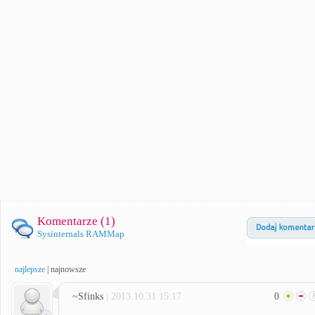
Komentarze (
1
)
Sysinternals RAMMap
najlepsze
|
najnowsze
~Sfinks
| 2013.10.31 15:17
0