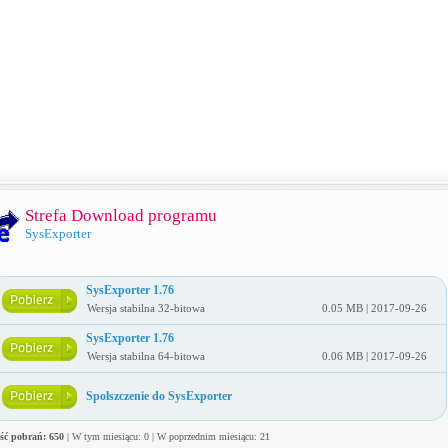
Strefa Download programu
SysExporter
SysExporter 1.76
Wersja stabilna 32-bitowa
0.05 MB | 2017-09-26
SysExporter 1.76
Wersja stabilna 64-bitowa
0.06 MB | 2017-09-26
Spolszczenie do SysExporter
ość pobrań: 650
| W tym miesiącu: 0 | W poprzednim miesiącu: 21