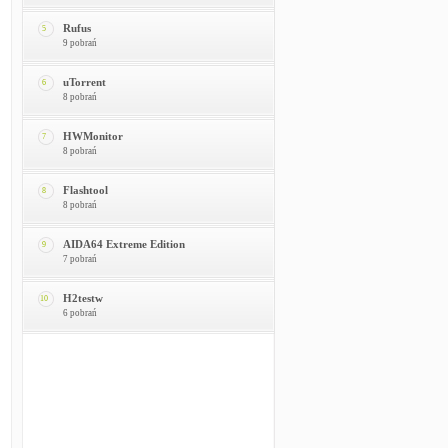
Rufus
5
9 pobrań
uTorrent
6
8 pobrań
HWMonitor
7
8 pobrań
Flashtool
8
8 pobrań
AIDA64 Extreme Edition
9
7 pobrań
H2testw
10
6 pobrań