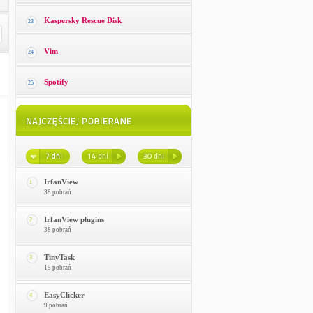
Kaspersky Rescue Disk
23
Vim
24
Spotify
25
IrfanView
1
38 pobrań
IrfanView plugins
2
38 pobrań
TinyTask
3
15 pobrań
EasyClicker
4
9 pobrań