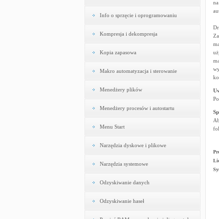
na
au
Info o sprzęcie i oprogramowaniu
Dr
Kompresja i dekompresja
Za
ma
Kopia zapasowa
uż
ma
wy
Makro automatyzacja i sterowanie
ko
Menedżery plików
U
Po
Menedżery procesów i autostartu
Sp
Ab
Menu Start
fo
Narzędzia dyskowe i plikowe
Pr
Li
Narzędzia systemowe
Sy
Odzyskiwanie danych
Odzyskiwanie haseł