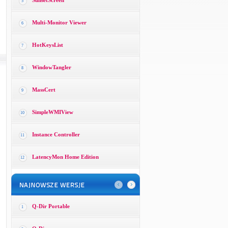
SunsetScreen
5
Multi-Monitor Viewer
6
HotKeysList
7
WindowTangler
8
MassCert
9
SimpleWMIView
10
Instance Controller
11
LatencyMon Home Edition
12
Q-Dir Portable
1