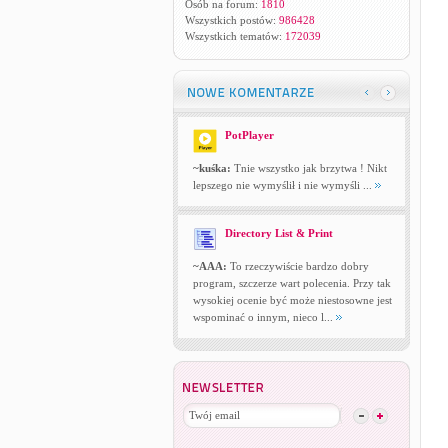
Osób na forum:
1810
Wszystkich postów:
986428
Wszystkich tematów:
172039
PotPlayer
~kuśka:
Tnie wszystko jak brzytwa ! Nikt
lepszego nie wymyślił i nie wymyśli ...
Directory List & Print
~AAA:
To rzeczywiście bardzo dobry
program, szczerze wart polecenia. Przy tak
wysokiej ocenie być może niestosowne jest
wspominać o innym, nieco l...