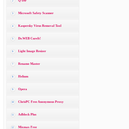
Q-Dir
2
Microsoft Safety Scanner
3
Kaspersky Virus Removal Tool
4
Dr.WEB CureIt!
5
Light Image Resizer
6
Rename Master
7
Helium
8
Opera
9
ChrisPC Free Anonymous Proxy
10
Adblock Plus
11
Mixmax Free
12