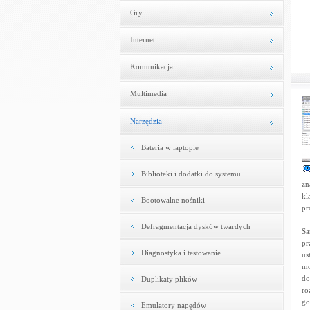
Gry
Internet
Komunikacja
Multimedia
Narzędzia
Bateria w laptopie
Biblioteki i dodatki do systemu
zn
kl
Bootowalne nośniki
pr
Defragmentacja dysków twardych
Sa
pr
Diagnostyka i testowanie
us
mo
do
Duplikaty plików
ro
go
Emulatory napędów