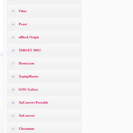
Viber
13
Praat
14
uBlock Origin
15
TARGET 3001!
16
Honeycam
17
TypingMaster
18
GOG Galaxy
19
XnConvert Portable
20
XnConvert
21
Chromium
22