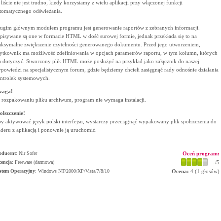
 liście nie jest trudno, kiedy korzystamy z wielu aplikacji przy włączonej funkcji
tomatycznego odświeżania.
ugim głównym modułem programu jest generowanie raportów z zebranych informacji.
pisywane są one w formacie HTML w dość surowej formie, jednak przekłada się to na
ksymalne zwiększenie czytelności generowanego dokumentu. Przed jego utworzeniem,
ytkownik ma możliwość zdefiniowania w opcjach parametrów raportu, w tym kolumn, których
 dotyczyć. Stworzony plik HTML może posłużyć na przykład jako załącznik do naszej
powiedzi na specjalistycznym forum, gdzie będziemy chcieli zasięgnąć rady odnośnie działania
ntrolek systemowych.
waga!
 rozpakowaniu pliku archiwum, program nie wymaga instalacji.
olszczenie!
y aktywować język polski interfejsu, wystarczy przeciągnąć wypakowany plik spolszczenia do
lderu z aplikacją i ponownie ją uruchomić.
oducent
:
Nir Sofer
Oceń program:
cencja
: Freeware (darmowa)
-
/5
stem Operacyjny
:
Windows NT/2000/XP/Vista/7/8/10
Ocena:
4
(
1
głosów)