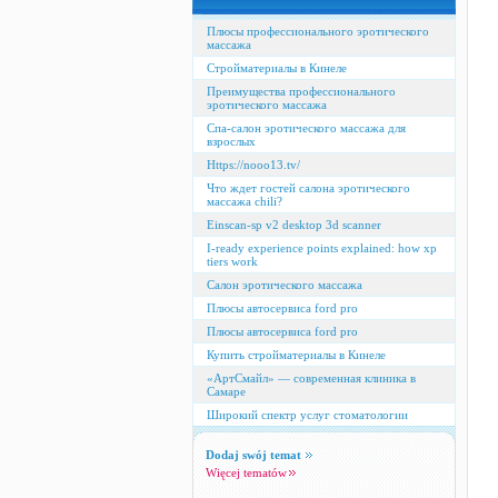
Плюсы профессионального эротического
массажа
Стройматериалы в Кинеле
Преимущества профессионального
эротического массажа
Спа-салон эротического массажа для
взрослых
Https://nooo13.tv/
Что ждет гостей салона эротического
массажа chili?
Einscan-sp v2 desktop 3d scanner
I-ready experience points explained: how xp
tiers work
Салон эротического массажа
Плюсы автосервиса ford pro
Плюсы автосервиса ford pro
Купить стройматериалы в Кинеле
«АртСмайл» — современная клиника в
Самаре
Широкий спектр услуг стоматологии
Dodaj swój temat
Więcej tematów