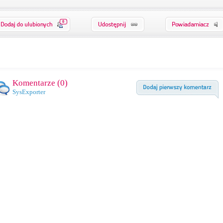
0
Komentarze (
0
)
SysExporter