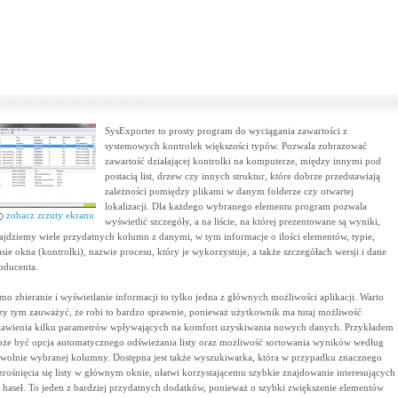
SysExporter to prosty program do wyciągania zawartości z
systemowych kontrolek większości typów. Pozwala zobrazować
zawartość działającej kontrolki na komputerze, między innymi pod
postacią list, drzew czy innych struktur, które dobrze przedstawiają
zależności pomiędzy plikami w danym folderze czy otwartej
lokalizacji. Dla każdego wybranego elementu program pozwala
zobacz zrzuty ekranu
wyświetlić szczegóły, a na liście, na której prezentowane są wyniki,
ajdziemy wiele przydatnych kolumn z danymi, w tym informacje o ilości elementów, typie,
asie okna (kontrolki), nazwie procesu, który je wykorzystuje, a także szczegółach wersji i dane
oducenta.
mo zbieranie i wyświetlanie informacji to tylko jedna z głównych możliwości aplikacji. Warto
zy tym zauważyć, że robi to bardzo sprawnie, ponieważ użytkownik ma tutaj możliwość
tawienia kilku parametrów wpływających na komfort uzyskiwania nowych danych. Przykładem
że być opcja automatycznego odświeżania listy oraz możliwość sortowania wyników według
wolnie wybranej kolumny. Dostępna jest także wyszukiwarka, która w przypadku znacznego
zrośnięcia się listy w głównym oknie, ułatwi korzystającemu szybkie znajdowanie interesujących
 haseł. To jeden z bardziej przydatnych dodatków, ponieważ o szybki zwiększenie elementów