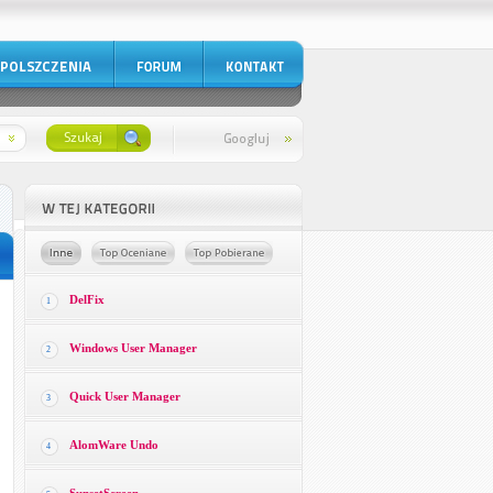
DelFix
1
Windows User Manager
2
Quick User Manager
3
AlomWare Undo
4