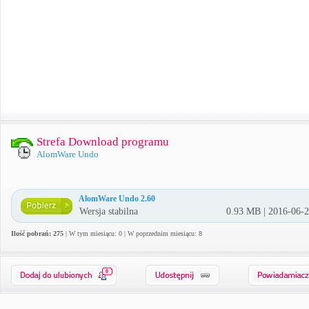
Strefa Download programu
AlomWare Undo
AlomWare Undo 2.60
Wersja stabilna
0.93 MB | 2016-06-
Ilość pobrań: 275
| W tym miesiącu: 0 | W poprzednim miesiącu: 8
0