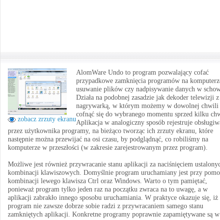
AlomWare Undo to program pozwalający cofać
przypadkowe zamknięcia programów na komputerz
usuwanie plików czy nadpisywanie danych w scho
Działa na podobnej zasadzie jak dekoder telewizji z
nagrywarką, w którym możemy w dowolnej chwili
cofnąć się do wybranego momentu sprzed kilku chw
zobacz zrzuty ekranu
Aplikacja w analogiczny sposób rejestruje obsługi
przez użytkownika programy, na bieżąco tworząc ich zrzuty ekranu, które
następnie można przewijać na osi czasu, by podglądnąć, co robiliśmy na
komputerze w przeszłości (w zakresie zarejestrowanym przez program).
Możliwe jest również przywracanie stanu aplikacji za naciśnięciem ustalony
kombinacji klawiszowych. Domyślnie program uruchamiany jest przy pom
kombinacji lewego klawisza Ctrl oraz Windows. Warto o tym pamiętać,
ponieważ program tylko jeden raz na początku zwraca na to uwagę, a w
aplikacji zabrakło innego sposobu uruchamiania. W praktyce okazuje się, iż
program nie zawsze dobrze sobie radzi z przywracaniem samego stanu
zamkniętych aplikacji. Konkretne programy poprawnie zapamiętywane są w