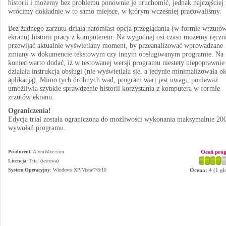
historii i możemy bez problemu ponownie je uruchomić, jednak najczęściej 
wrócimy dokładnie w to samo miejsce, w którym wcześniej pracowaliśmy.
Bez żadnego zarzutu działa natomiast opcja przeglądania (w formie wrzutó
ekranu) historii pracy z komputerem. Na wygodnej osi czasu możemy ręczn
przewijać aktualnie wyświetlany moment, by przeanalizować wprowadzane
zmiany w dokumencie tekstowym czy innym obsługiwanym programie. Na
koniec warto dodać, iż w testowanej wersji programu niestety niepoprawnie
działała instrukcja obsługi (nie wyświetlała się, a jedynie minimalizowała o
aplikacją). Mimo tych drobnych wad, program wart jest uwagi, ponieważ
umożliwia szybkie sprawdzenie historii korzystania z komputera w formie
zrzutów ekranu.
Ograniczenia!
Edycja trial została ograniczona do możliwości wykonania maksymalnie 20
wywołań programu.
Producent
:
AlomWare.com
Oceń pro
Licencja
: Trial (testowa)
System Operacyjny
:
Windows XP/Vista/7/8/10
Ocena:
4
(
1
gł