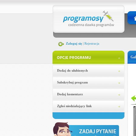
Zaloguj się
|
Rejestracja
Gal
Dodaj do ulubionych
Subskrybuj program
Dodaj komentarz
Zgłoś niedziałający link