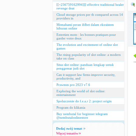
[[+256759162994]]] effective traditional healer
revenge deat
Cloud storage prices per tb compared across 14
providers in
Memahami peran iblbet dalam ekosistem
hiburan online
Entretien moto : les bonnes pratiques pour
garder votre deux
The evolution and excitement of online slot
games
The rising popularity of slot online: a modern
take on class
Situs slot online: panduan lengkap untuk
penggemar judi slot
Can it support law firms improve security,
productivity, and
Pcswmm pro 2023 v7.6
Exploring the world of slot online:
entertainment
Spolszczenie do f.e.a.r 2: project origin
Program do klikania
Buy nembutal for beginner telegram
@nembutalonlinestore
Dodaj swój temat
Więcej tematów