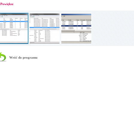
Powiększ
Wróć do programu