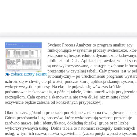
Svchost Process Analyzer to program analizujący
funkcjonujące w systemie procesy svchost.exe, któr
związane są bezpośrednio z dynamicznie ładowany
bibliotekami DLL. Aplikacja sprawdza, w jaki spo
są one wykorzystywane, a następnie zebrane inform
prezentuje w czytelnej tabeli. Cały proces jest w peł
zobacz zrzuty ekranu
automatyczny – po uruchomieniu programu wystar
uzbroić się w chwilę cierpliwości, podczas której aplikacja skanuje system, 
wykryć wszystkie procesy. Na ekranie pojawia się wówczas krótkie
podsumowanie skanowania, a później tabele, które umożliwiają przyjrzenie 
szczegółom. Cała operacja skanowania nie trwa dłużej niż minutę (choć
oczywiście będzie zależna od konkretnych przypadków).
Okno ze szczegółami o procesach podzielone zostało na dwie główne tabele.
Górna przedstawia listę procesów, które wykorzystują svchost: prezentuje
zarówno nazwę, jak i identyfikator, dokładną ścieżkę, grupę oraz liczbę
wykorzystywanych usług. Dolna tabela to natomiast szczegóły konkretnych
usług, w tym ich nazwa, nazwa wyświetlana (zaczerpnięta wprost z systemu,