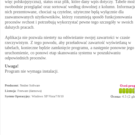
więc polskojęzyczna), status oraz plik, które dany wpis dotyczy. Tabele mo
swobodnie przeglądać oraz sortować według dowolnej z kolumn. Informacj
nich prezentowane, chociaż są czytelne, użyteczne będą wyłącznie dla
zaawansowanych użytkowników, którzy rozumieją sposób funkcjonowania
procesów svchost i potrzebują wykorzystać pewne tego szczegóły w swoich
dalszych pracach.
Aplikacja nie pozwala niestety na odświeżanie swojej zawartości w czasie
rzeczywistym. Z tego powodu, aby przeładować zawartość wyświetlaną w
tabelach, konieczne będzie zamknięcie programu, a następnie ponowne jego
uruchomienie, co ponowi etap skanowania systemu w poszukiwaniu
odpowiednich procesów.
Uwaga!
Program nie wymaga instalacji.
Producent
:
Neuber Software
Oceń pro
Licencja
: Freeware (darmowa)
System Operacyjny
:
Windows XP/Vista/7/8/10
Ocena:
4.5
(
2
gł