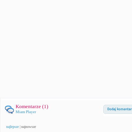
Komentarze (
1
)
Miam Player
najlepsze
|
najnowsze