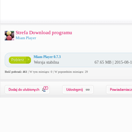
Strefa Download programu
Miam Player
Miam Player 0.7.3
Wersja stabilna
67.65 MB | 2015-08-
Ilość pobrań: 461
| W tym miesiącu: 0 | W poprzednim miesiącu: 29
0