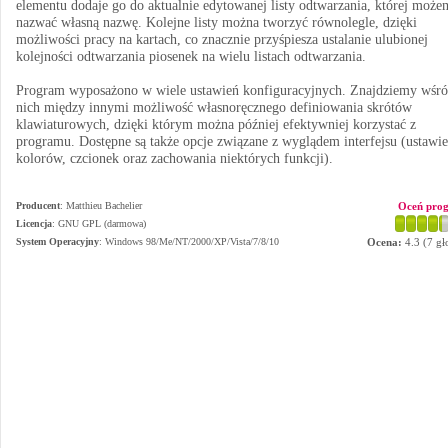
elementu dodaje go do aktualnie edytowanej listy odtwarzania, której moż
nazwać własną nazwę. Kolejne listy można tworzyć równolegle, dzięki
możliwości pracy na kartach, co znacznie przyśpiesza ustalanie ulubionej
kolejności odtwarzania piosenek na wielu listach odtwarzania.
Program wyposażono w wiele ustawień konfiguracyjnych. Znajdziemy wśr
nich między innymi możliwość własnoręcznego definiowania skrótów
klawiaturowych, dzięki którym można później efektywniej korzystać z
programu. Dostępne są także opcje związane z wyglądem interfejsu (ustawie
kolorów, czcionek oraz zachowania niektórych funkcji).
Producent
:
Matthieu Bachelier
Oceń pro
Licencja
: GNU GPL (darmowa)
System Operacyjny
:
Windows 98/Me/NT/2000/XP/Vista/7/8/10
Ocena:
4.3
(
7
gł