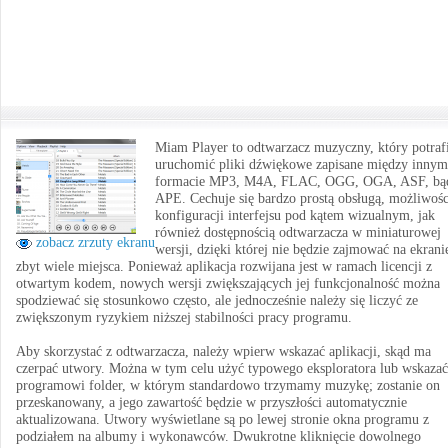
Miam Player to odtwarzacz muzyczny, który potraf
uruchomić pliki dźwiękowe zapisane między innym
formacie MP3, M4A, FLAC, OGG, OGA, ASF, bą
APE. Cechuje się bardzo prostą obsługą, możliwośc
konfiguracji interfejsu pod kątem wizualnym, jak
również dostępnością odtwarzacza w miniaturowej
zobacz zrzuty ekranu
wersji, dzięki której nie będzie zajmować na ekrani
zbyt wiele miejsca. Ponieważ aplikacja rozwijana jest w ramach licencji z
otwartym kodem, nowych wersji zwiększających jej funkcjonalność można
spodziewać się stosunkowo często, ale jednocześnie należy się liczyć ze
zwiększonym ryzykiem niższej stabilności pracy programu.
Aby skorzystać z odtwarzacza, należy wpierw wskazać aplikacji, skąd ma
czerpać utwory. Można w tym celu użyć typowego eksploratora lub wskazać
programowi folder, w którym standardowo trzymamy muzykę; zostanie on
przeskanowany, a jego zawartość będzie w przyszłości automatycznie
aktualizowana. Utwory wyświetlane są po lewej stronie okna programu z
podziałem na albumy i wykonawców. Dwukrotne kliknięcie dowolnego