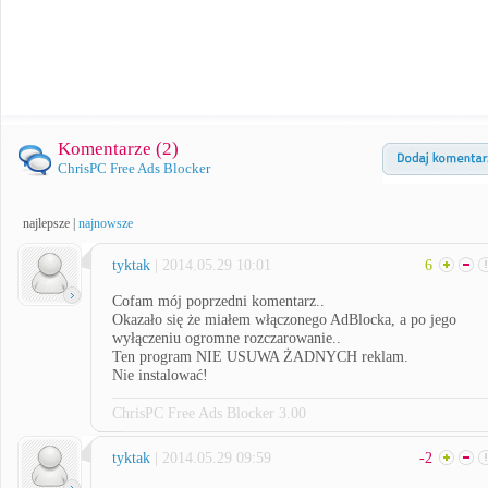
Komentarze (
2
)
ChrisPC Free Ads Blocker
najlepsze
|
najnowsze
tyktak
| 2014.05.29 10:01
6
Cofam mój poprzedni komentarz..
Okazało się że miałem włączonego AdBlocka, a po jego
wyłączeniu ogromne rozczarowanie..
Ten program NIE USUWA ŻADNYCH reklam.
Nie instalować!
ChrisPC Free Ads Blocker 3.00
tyktak
| 2014.05.29 09:59
-2