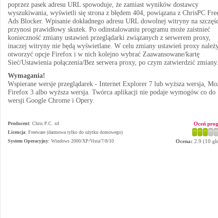
poprzez pasek adresu URL spowoduje, że zamiast wyników dostawcy
wyszukiwania, wyświetli się strona z błędem 404, powiązana z ChrisPC Fre
Ads Blocker. Wpisanie dokładnego adresu URL dowolnej witryny na szczęśc
przynosi prawidłowy skutek. Po odinstalowaniu programu może zaistnieć
konieczność zmiany ustawień przeglądarki związanych z serwerem proxy,
inaczej witryny nie będą wyświetlane. W celu zmiany ustawień proxy należ
otworzyć opcje Firefox i w nich kolejno wybrać Zaawansowane/kartę
Sieć/Ustawienia połączenia/Bez serwera proxy, po czym zatwierdzić zmiany
Wymagania!
Wspierane wersje przeglądarek - Internet Explorer 7 lub wyższa wersja, Moz
Firefox 3 albo wyższa wersja. Twórca aplikacji nie podaje wymogów co do
wersji Google Chrome i Opery.
Producent
:
Chris P.C. srl
Oceń pro
Licencja
: Freeware (darmowa tylko do użytku domowego)
System Operacyjny
:
Windows 2000/XP/Vista/7/8/10
Ocena:
2.9
(
10
gł