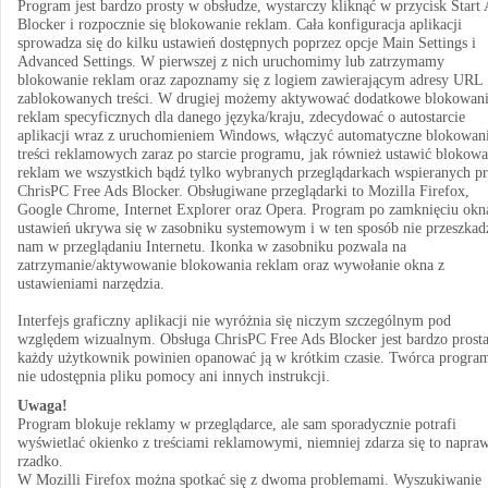
Program jest bardzo prosty w obsłudze, wystarczy kliknąć w przycisk Start
Blocker i rozpocznie się blokowanie reklam. Cała konfiguracja aplikacji
sprowadza się do kilku ustawień dostępnych poprzez opcje Main Settings i
Advanced Settings. W pierwszej z nich uruchomimy lub zatrzymamy
blokowanie reklam oraz zapoznamy się z logiem zawierającym adresy URL
zablokowanych treści. W drugiej możemy aktywować dodatkowe blokowan
reklam specyficznych dla danego języka/kraju, zdecydować o autostarcie
aplikacji wraz z uruchomieniem Windows, włączyć automatyczne blokowan
treści reklamowych zaraz po starcie programu, jak również ustawić blokowa
reklam we wszystkich bądź tylko wybranych przeglądarkach wspieranych pr
ChrisPC Free Ads Blocker. Obsługiwane przeglądarki to Mozilla Firefox,
Google Chrome, Internet Explorer oraz Opera. Program po zamknięciu okn
ustawień ukrywa się w zasobniku systemowym i w ten sposób nie przeszkad
nam w przeglądaniu Internetu. Ikonka w zasobniku pozwala na
zatrzymanie/aktywowanie blokowania reklam oraz wywołanie okna z
ustawieniami narzędzia.
Interfejs graficzny aplikacji nie wyróżnia się niczym szczególnym pod
względem wizualnym. Obsługa ChrisPC Free Ads Blocker jest bardzo prosta
każdy użytkownik powinien opanować ją w krótkim czasie. Twórca progra
nie udostępnia pliku pomocy ani innych instrukcji.
Uwaga!
Program blokuje reklamy w przeglądarce, ale sam sporadycznie potrafi
wyświetlać okienko z treściami reklamowymi, niemniej zdarza się to napra
rzadko.
W Mozilli Firefox można spotkać się z dwoma problemami. Wyszukiwanie