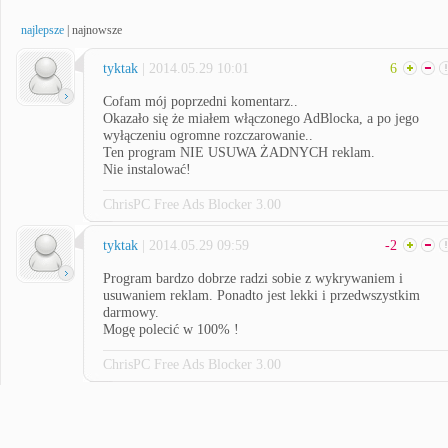
najlepsze
|
najnowsze
tyktak
| 2014.05.29 10:01
6
Cofam mój poprzedni komentarz..
Okazało się że miałem włączonego AdBlocka, a po jego
wyłączeniu ogromne rozczarowanie..
Ten program NIE USUWA ŻADNYCH reklam.
Nie instalować!
ChrisPC Free Ads Blocker 3.00
tyktak
| 2014.05.29 09:59
-2
Program bardzo dobrze radzi sobie z wykrywaniem i
usuwaniem reklam. Ponadto jest lekki i przedwszystkim
darmowy.
Mogę polecić w 100% !
ChrisPC Free Ads Blocker 3.00