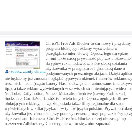
ChrisPC Free Ads Blocker to darmowy i przydatny
program blokujący reklamy wyświetlane w
przeglądarce internetowej. Oprócz tego narzędzie
chroni także naszą prywatność poprzez blokowanie
skryptów reklamodawców, które śledzą działania
użytkownika w przeglądarce i gromadzą dane o
zobacz zrzuty ekranu
podejmowanych przez niego akcjach. Dzięki aplikac
nie będziemy już zmuszeni oglądać typowych okienek i banerów reklamowy
treści rich media (często banery Flash z dźwiękiem, animowane, interaktyw
itp.), a także reklam wyświetlanych w serwisach strumieniujących wideo – 
YouTube, Dailymotion, Vimeo, Metacafe, Firedrive (dawny PutLocker),
Sockshare, GorillaVid, flashX.tv i wielu innych. Oprócz ogólnych filtrów
blokujących reklamy, narzędzie posiada także filtry regionalne dla stron
wyświetlanych w kilku językach, w tym w języku polskim. Prywatność dan
użytkownika jest chroniona przy pomocy serwera proxy, poprzez który łąc
się z zasobami Internetu. ChrisPC Free Ads Blocker raczej nie zastąpi np.
rozszerzeń AdBlock czy Ghostery, ale warto się z nim zapoznać.