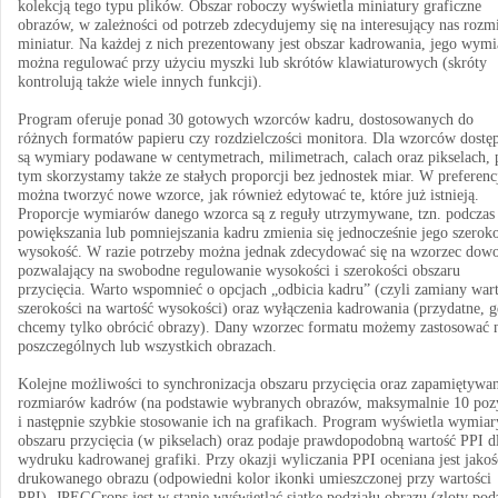
kolekcją tego typu plików. Obszar roboczy wyświetla miniatury graficzne
obrazów, w zależności od potrzeb zdecydujemy się na interesujący nas rozm
miniatur. Na każdej z nich prezentowany jest obszar kadrowania, jego wymi
można regulować przy użyciu myszki lub skrótów klawiaturowych (skróty
kontrolują także wiele innych funkcji).
Program oferuje ponad 30 gotowych wzorców kadru, dostosowanych do
różnych formatów papieru czy rozdzielczości monitora. Dla wzorców dostę
są wymiary podawane w centymetrach, milimetrach, calach oraz pikselach, 
tym skorzystamy także ze stałych proporcji bez jednostek miar. W preferenc
można tworzyć nowe wzorce, jak również edytować te, które już istnieją.
Proporcje wymiarów danego wzorca są z reguły utrzymywane, tzn. podczas
powiększania lub pomniejszania kadru zmienia się jednocześnie jego szeroko
wysokość. W razie potrzeby można jednak zdecydować się na wzorzec dowo
pozwalający na swobodne regulowanie wysokości i szerokości obszaru
przycięcia. Warto wspomnieć o opcjach „odbicia kadru” (czyli zamiany wart
szerokości na wartość wysokości) oraz wyłączenia kadrowania (przydatne, 
chcemy tylko obrócić obrazy). Dany wzorzec formatu możemy zastosować 
poszczególnych lub wszystkich obrazach.
Kolejne możliwości to synchronizacja obszaru przycięcia oraz zapamiętywa
rozmiarów kadrów (na podstawie wybranych obrazów, maksymalnie 10 pozy
i następnie szybkie stosowanie ich na grafikach. Program wyświetla wymiar
obszaru przycięcia (w pikselach) oraz podaje prawdopodobną wartość PPI d
wydruku kadrowanej grafiki. Przy okazji wyliczania PPI oceniana jest jakoś
drukowanego obrazu (odpowiedni kolor ikonki umieszczonej przy wartości
PPI). JPEGCrops jest w stanie wyświetlać siatkę podziału obrazu (zloty pod