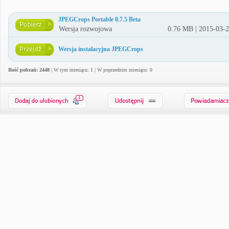
JPEGCrops Portable 0.7.5 Beta
Wersja rozwojowa
0.76 MB | 2015-03-
Wersja instalacyjna JPEGCrops
Ilość pobrań: 2448
| W tym miesiącu: 1 | W poprzednim miesiącu: 0
1