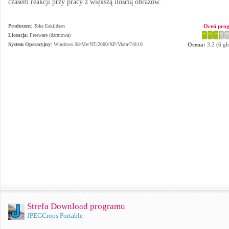
czasem reakcji przy pracy z większą ilością obrazów.
Producent
:
Toke Eskildsen
Oceń pro
Licencja
: Freeware (darmowa)
System Operacyjny
:
Windows 98/Me/NT/2000/XP/Vista/7/8/10
Ocena:
3.2
(
6
gł
Strefa Download programu
JPEGCrops Portable