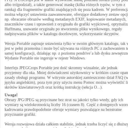
albo trójpodział), a także generować maskę (kilka różnych typów, w tym z
ramką) dla fragmentów grafiki znajdujących się poza kadrem. W preferencj
można włączyć ustawienia zaawansowane, oferujące dodatkowy zestaw opcji
np. obracanie obrazów według metadanych EXIF, kopiowanie metadanych,
znaczników czasu i uprawnień z oryginału do grafiki wyjściowej, optymaliz
Huffmana, usuwanie oryginału po stworzeniu pliku wynikowego, reguły
nadpisywania plików w katalogu docelowym, wykorzystanie skryptów.
Wersja Portable zapisuje ustawienia tylko w swoim głównym katalogu, tak 
jest w pełni przenośna i może być używana na różnych PC z zachowaniem t
samej konfiguracji, działając np. z poziomu pendrive’a lub dysku zewnętrzn
Wydanie Portable nie ingeruje w rejestr Windows.
Interfejs JPEGCrops Portable jest dość skromny wizualnie, ale jednak
przyjemny dla oka. Mniej doświadczeni użytkownicy w krótkim czasie opan
zasady obsługi programu. W witrynie autorskiej zamieszczono dział FAQ (
języku angielskim), poza tym przy użyciu menu Pomoc można wyświetlić li
skrótów klawiaturowych oraz krótką instrukcję (sekcja O...).
Uwaga!
Obrazy JPG/JPEG są przycinane bez strat na jakości tylko wtedy, gdy ich
wymiary są wielokrotnością liczby 16 (czasem 8). Część z dostępnych wzo
kadrowania prawdopodobnie oferuje wymiary pozwalające na bezstratne
przycinanie grafiki.
Wersja rozwojowa działa całkiem stabilnie, jednak trzeba liczyć się z dłużs