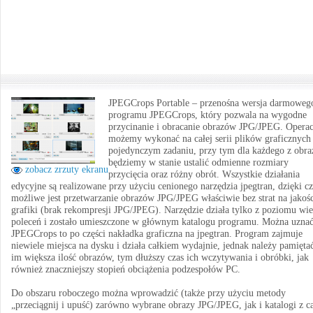
JPEGCrops Portable – przenośna wersja darmoweg
programu JPEGCrops, który pozwala na wygodne
przycinanie i obracanie obrazów JPG/JPEG. Operac
możemy wykonać na całej serii plików graficznych
pojedynczym zadaniu, przy tym dla każdego z obr
będziemy w stanie ustalić odmienne rozmiary
zobacz zrzuty ekranu
przycięcia oraz różny obrót. Wszystkie działania
edycyjne są realizowane przy użyciu cenionego narzędzia jpegtran, dzięki 
możliwe jest przetwarzanie obrazów JPG/JPEG właściwie bez strat na jakoś
grafiki (brak rekompresji JPG/JPEG). Narzędzie działa tylko z poziomu wie
poleceń i zostało umieszczone w głównym katalogu programu. Można uznać
JPEGCrops to po części nakładka graficzna na jpegtran. Program zajmuje
niewiele miejsca na dysku i działa całkiem wydajnie, jednak należy pamiętać
im większa ilość obrazów, tym dłuższy czas ich wczytywania i obróbki, jak
również znaczniejszy stopień obciążenia podzespołów PC.
Do obszaru roboczego można wprowadzić (także przy użyciu metody
„przeciągnij i upuść) zarówno wybrane obrazy JPG/JPEG, jak i katalogi z c