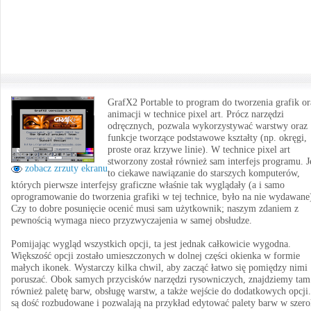
GrafX2 Portable to program do tworzenia grafik or
animacji w technice pixel art. Prócz narzędzi
odręcznych, pozwala wykorzystywać warstwy oraz
funkcje tworzące podstawowe kształty (np. okręgi,
proste oraz krzywe linie). W technice pixel art
stworzony został również sam interfejs programu. J
zobacz zrzuty ekranu
to ciekawe nawiązanie do starszych komputerów,
których pierwsze interfejsy graficzne właśnie tak wyglądały (a i samo
oprogramowanie do tworzenia grafiki w tej technice, było na nie wydawane
Czy to dobre posunięcie ocenić musi sam użytkownik; naszym zdaniem z
pewnością wymaga nieco przyzwyczajenia w samej obsłudze.
Pomijając wygląd wszystkich opcji, ta jest jednak całkowicie wygodna.
Większość opcji zostało umieszczonych w dolnej części okienka w formie
małych ikonek. Wystarczy kilka chwil, aby zacząć łatwo się pomiędzy nimi
poruszać. Obok samych przycisków narzędzi rysowniczych, znajdziemy tam
również paletę barw, obsługę warstw, a także wejście do dodatkowych opcji
są dość rozbudowane i pozwalają na przykład edytować palety barw w szer