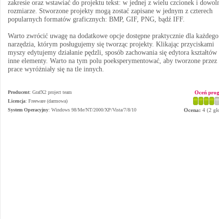
zakresie oraz wstawiać do projektu tekst: w jednej z wielu czcionek i dowo
rozmiarze. Stworzone projekty mogą zostać zapisane w jednym z czterech
popularnych formatów graficznych: BMP, GIF, PNG, bądź IFF.
Warto zwrócić uwagę na dodatkowe opcje dostępne praktycznie dla każdego
narzędzia, którym posługujemy się tworząc projekty. Klikając przyciskami
myszy edytujemy działanie pędzli, sposób zachowania się edytora kształtów
inne elementy. Warto na tym polu poeksperymentować, aby tworzone przez 
prace wyróżniały się na tle innych.
Producent
:
GrafX2 project team
Oceń pro
Licencja
: Freeware (darmowa)
System Operacyjny
:
Windows 98/Me/NT/2000/XP/Vista/7/8/10
Ocena:
4
(
2
gł