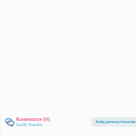
Komentarze (
0
)
GrafX2 Portable