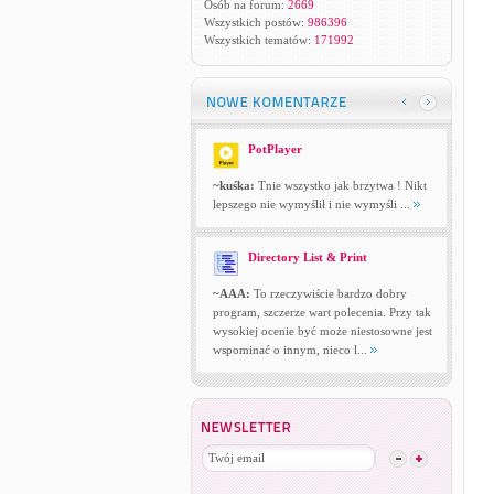
Osób na forum:
2669
Wszystkich postów:
986396
Wszystkich tematów:
171992
PotPlayer
~kuśka:
Tnie wszystko jak brzytwa ! Nikt
lepszego nie wymyślił i nie wymyśli ...
Directory List & Print
~AAA:
To rzeczywiście bardzo dobry
program, szczerze wart polecenia. Przy tak
wysokiej ocenie być może niestosowne jest
wspominać o innym, nieco l...