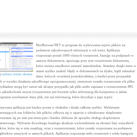
HexBrowser.NET to program do wykrywania typów plików na
podstawie zakodowanych informacji w ich treści. Aplikacja
rozpoznaje ponad 1000 różnych rozszerzeń, bazując na podpisach w
samym dokumencie, ignorując przy tym rozszerzenie dokumentu,
które można omyłkowo zmienić samodzielnie. Jesteśmy dzięki temu w
stanie szybko znaleźć błędy w dokumentach na dysku, bądź odszukać
zobacz zrzuty ekranu
dane, których wcześniej poszukiwaliśmy, a kiedyś przez przypadek
ub w wyniku działania szkodliwego oprogramowania), zmienione zostało rozszerzenie ich pliku.
zykładem mogą być nawet tak skrajne przypadki jak pliki audio zapisane z rozszerzeniem JPG
y jakimkolwiek innym (rozszerzenie jest bowiem tylko informacją dla komputera w jakim
ogramie uruchamiać dany plik, nie zaś informacją, która decyduje o jego typie).
isywana aplikacja jest bardzo prosta w obsłudze i działa całkiem szybko. Wybieranie
teresujących nas folderów lub plików odbywa się w oparciu o wbudowany eksplorator.
ruszanie się po nim jest intuicyjne i bardzo zbliżone do sposobu obsługi eksploratora
stemowego. Wybranie dowolnego katalogu skutkuje wyświetleniem na ekranie listy wszystkich
ików, które się w nim znajdują, wraz z rozszerzeniami, które zostały rozpoznane na podstawie
główków zaszytych w samych plikach. Aplikacja rozpoznaje setki rozszerzeń z wielu kategorii