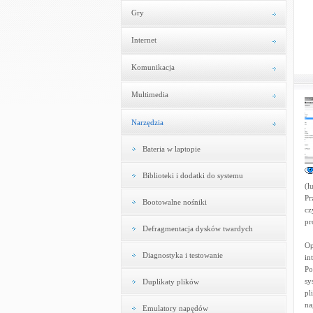
Gry
Internet
Komunikacja
Multimedia
Narzędzia
Bateria w laptopie
Biblioteki i dodatki do systemu
(l
Pr
Bootowalne nośniki
cz
pr
Defragmentacja dysków twardych
Op
Diagnostyka i testowanie
in
Po
sy
Duplikaty plików
pl
na
Emulatory napędów