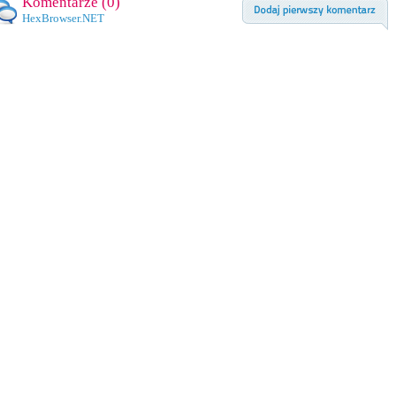
Komentarze (
0
)
HexBrowser.NET