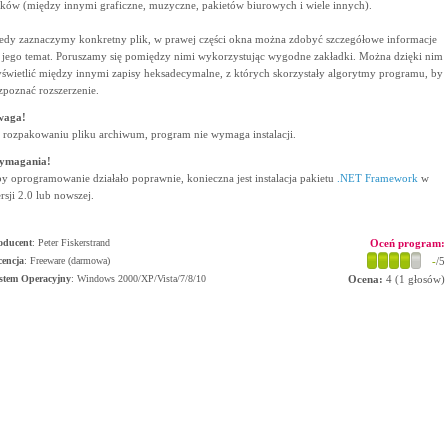
ików (między innymi graficzne, muzyczne, pakietów biurowych i wiele innych).
edy zaznaczymy konkretny plik, w prawej części okna można zdobyć szczegółowe informacje
 jego temat. Poruszamy się pomiędzy nimi wykorzystując wygodne zakładki. Można dzięki nim
świetlić między innymi zapisy heksadecymalne, z których skorzystały algorytmy programu, by
zpoznać rozszerzenie.
waga!
 rozpakowaniu pliku archiwum, program nie wymaga instalacji.
ymagania!
y oprogramowanie działało poprawnie, konieczna jest instalacja pakietu
.NET Framework
w
rsji 2.0 lub nowszej.
oducent
:
Peter Fiskerstrand
Oceń program:
cencja
: Freeware (darmowa)
-
/5
stem Operacyjny
:
Windows 2000/XP/Vista/7/8/10
Ocena:
4
(
1
głosów)