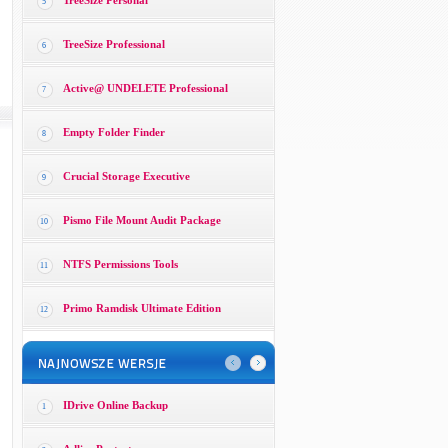
TreeSize Personal
5
TreeSize Professional
6
Active@ UNDELETE Professional
7
Empty Folder Finder
8
Crucial Storage Executive
9
Pismo File Mount Audit Package
10
NTFS Permissions Tools
11
Primo Ramdisk Ultimate Edition
12
IDrive Online Backup
1