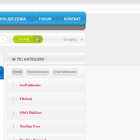
GetFoldersize
1
FileSeek
2
O&O DiskStat
3
TreeSize Free
4