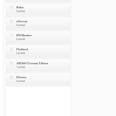
Rufus
5
9 pobrań
uTorrent
6
8 pobrań
HWMonitor
7
8 pobrań
Flashtool
8
8 pobrań
AIDA64 Extreme Edition
9
7 pobrań
H2testw
10
6 pobrań