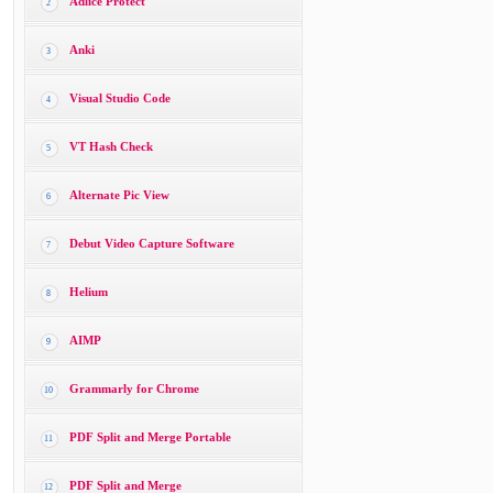
Adlice Protect
2
Anki
3
Visual Studio Code
4
VT Hash Check
5
Alternate Pic View
6
Debut Video Capture Software
7
Helium
8
AIMP
9
Grammarly for Chrome
10
PDF Split and Merge Portable
11
PDF Split and Merge
12