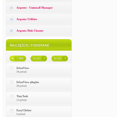
Argente - Uninstall Manager
23
Argente Utilities
24
Argente Disk Cleaner
25
IrfanView
1
38 pobrań
IrfanView plugins
2
38 pobrań
TinyTask
3
15 pobrań
EasyClicker
4
9 pobrań