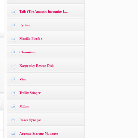
Tails (The Amnesic Incognito L...
13
Python
14
Mozilla Firefox
15
Chromium
16
Kaspersky Rescue Disk
17
Vim
18
Trellix Stinger
19
MEmu
20
Razer Synapse
21
Argente Startup Manager
22