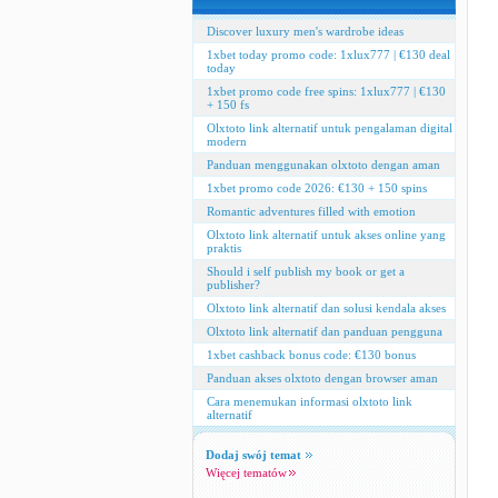
Discover luxury men's wardrobe ideas
1xbet today promo code: 1xlux777 | €130 deal
today
1xbet promo code free spins: 1xlux777 | €130
+ 150 fs
Olxtoto link alternatif untuk pengalaman digital
modern
Panduan menggunakan olxtoto dengan aman
1xbet promo code 2026: €130 + 150 spins
Romantic adventures filled with emotion
Olxtoto link alternatif untuk akses online yang
praktis
Should i self publish my book or get a
publisher?
Olxtoto link alternatif dan solusi kendala akses
Olxtoto link alternatif dan panduan pengguna
1xbet cashback bonus code: €130 bonus
Panduan akses olxtoto dengan browser aman
Cara menemukan informasi olxtoto link
alternatif
Dodaj swój temat
Więcej tematów