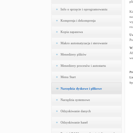
pl
Info o sprzęcie i oprogramowaniu
Ki
na
Kompresja i dekompresja
wy
ro
Kopia zapasowa
U
Po
Makro automatyzacja i sterowanie
W
Ab
Menedżery plików
we
Menedżery procesów i autostartu
Pr
Menu Start
Li
Sy
Narzędzia dyskowe i plikowe
Narzędzia systemowe
Odzyskiwanie danych
Odzyskiwanie haseł