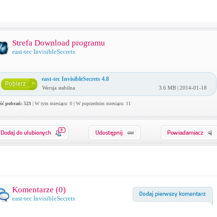
Strefa Download programu
east-tec InvisibleSecrets
east-tec InvisibleSecrets 4.8
Wersja stabilna
3.6 MB | 2014-01-18
ość pobrań: 523
| W tym miesiącu: 0 | W poprzednim miesiącu: 11
0
Komentarze (
0
)
east-tec InvisibleSecrets