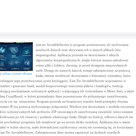
east-tec InvisibleSecrets to program przeznaczony do szyfrowania
poufnych danych oraz ukrywania ich w innych plikach (tzw.
steganografia). Aplikacja pozwala na skorzystanie z silnych
algorytmów kryptograficznych, dzięki którym można zakodować
cenne pliki i foldery, chroniąc je przed dostępem niepowołanych
osób. Dostęp do naszych danych zostaje zabezpieczony za pomocą
zobacz zrzuty ekranu
hasła, istnieje możliwość skorzystania z klawiatury wirtualnej, która
pobiegnie jego przechwyceniu przez keyloggery. East-Tec InvisibleSecrets wyposażono w
nadżer i generator haseł, moduł bezpowrotnego niszczenia plików i katalogów, funkcję
okującą uruchamianie wybranych aplikacji i wyłączającą ich wyświetlanie w Menu Start, a także
listę CryptBoard, w której gromadzimy dane przeznaczone do późniejszego zaszyfrowania,
rycia czy np. zniszczenia. Program pozwala na bezpieczny transfer haseł pomiędzy dwoma
resami IP (za pomocą szyfrowanego połączenia). Możliwe jest skorzystanie z modułu tworzenia
ików wykonywalnych lub archiwów ZIP zawierających zaszyfrowaną zawartość, która zostanie
kodowana po ich otwarciu i podaniu właściwego hasła. Dzięki tej funkcji, odbiorca danych nie
si uruchamiać programu lub instalować go na swoim dysku twardym. Aplikacja jest w stanie
iałać w trybie ukrycia, mało doświadczeni użytkownicy raczej nie zorientują się, że korzystamy
East-Tec InvisibleSecrets. Zabezpieczone dane można zapisywać na dyskach twardych