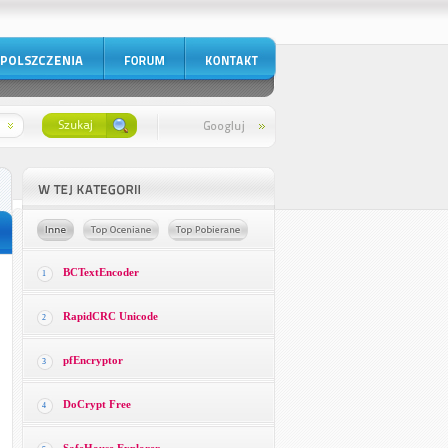
BCTextEncoder
1
RapidCRC Unicode
2
pfEncryptor
3
DoCrypt Free
4