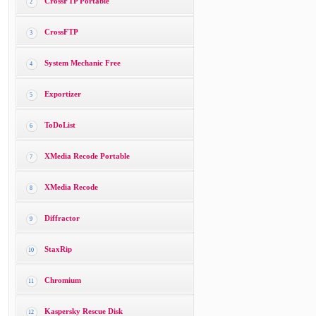
CrossFTP Portable
2
CrossFTP
3
System Mechanic Free
4
Exportizer
5
ToDoList
6
XMedia Recode Portable
7
XMedia Recode
8
Diffractor
9
StaxRip
10
Chromium
11
Kaspersky Rescue Disk
12