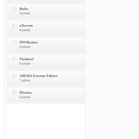
Rufus
5
9 pobrań
uTorrent
6
8 pobrań
HWMonitor
7
8 pobrań
Flashtool
8
8 pobrań
AIDA64 Extreme Edition
9
7 pobrań
H2testw
10
6 pobrań