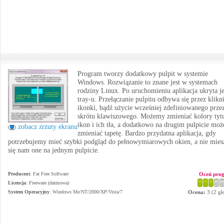
Program tworzy dodatkowy pulpit w systemie
Windows. Rozwiązanie to znane jest w systemach
rodziny Linux. Po uruchomieniu aplikacja ukryta j
tray-u. Przełączanie pulpitu odbywa się przez klikn
ikonki, bądź użycie wcześniej zdefiniowanego prze
skrótu klawiszowego. Możemy zmieniać kolory tyt
ikon i ich tła, a dodatkowo na drugim pulpicie mo
zobacz zrzuty ekranu
zmieniać tapetę. Bardzo przydatna aplikacja, gdy
potrzebujemy mieć szybki podgląd do pełnowymiarowych okien, a nie mies
się nam one na jednym pulpicie.
Producent
:
Fat Free Software
Oceń pro
Licencja
: Freeware (darmowa)
System Operacyjny
:
Windows Me/NT/2000/XP/Vista/7
Ocena:
3
(
2
gł