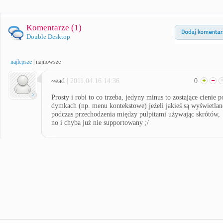
Komentarze (
1
)
Double Desktop
najlepsze
|
najnowsze
~ead
| 2011.04.16 14:36
0
Prosty i robi to co trzeba, jedyny minus to zostające cienie p
dymkach (np. menu kontekstowe) jeżeli jakieś są wyświetlan
podczas przechodzenia między pulpitami używając skrótów,
no i chyba już nie supportowany ;/