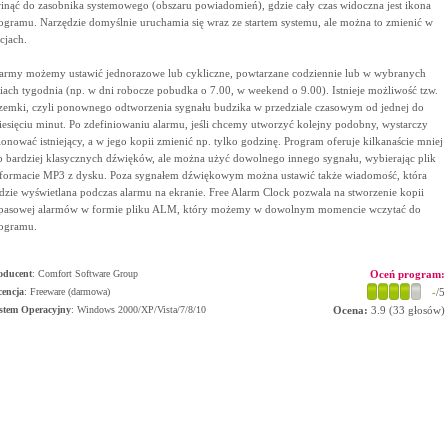
inąć do zasobnika systemowego (obszaru powiadomień), gdzie cały czas widoczna jest ikona
ogramu. Narzędzie domyślnie uruchamia się wraz ze startem systemu, ale można to zmienić w
cjach.
army możemy ustawić jednorazowe lub cykliczne, powtarzane codziennie lub w wybranych
iach tygodnia (np. w dni robocze pobudka o 7.00, w weekend o 9.00). Istnieje możliwość tzw.
zemki, czyli ponownego odtworzenia sygnału budzika w przedziale czasowym od jednej do
iesięciu minut. Po zdefiniowaniu alarmu, jeśli chcemy utworzyć kolejny podobny, wystarczy
lonować istniejący, a w jego kopii zmienić np. tylko godzinę. Program oferuje kilkanaście mniej
b bardziej klasycznych dźwięków, ale można użyć dowolnego innego sygnału, wybierając plik
formacie MP3 z dysku. Poza sygnałem dźwiękowym można ustawić także wiadomość, która
dzie wyświetlana podczas alarmu na ekranie. Free Alarm Clock pozwala na stworzenie kopii
pasowej alarmów w formie pliku ALM, który możemy w dowolnym momencie wczytać do
ogramu.
oducent
:
Comfort Software Group
Oceń program:
cencja
: Freeware (darmowa)
-
/5
stem Operacyjny
:
Windows 2000/XP/Vista/7/8/10
Ocena:
3.9
(
33
głosów)