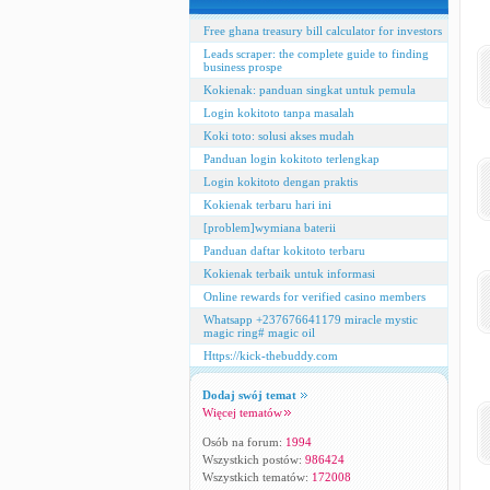
Free ghana treasury bill calculator for investors
Leads scraper: the complete guide to finding
business prospe
Kokienak: panduan singkat untuk pemula
Login kokitoto tanpa masalah
Koki toto: solusi akses mudah
Panduan login kokitoto terlengkap
Login kokitoto dengan praktis
Kokienak terbaru hari ini
[problem]wymiana baterii
Panduan daftar kokitoto terbaru
Kokienak terbaik untuk informasi
Online rewards for verified casino members
Whatsapp +237676641179 miracle mystic
magic ring# magic oil
Https://kick-thebuddy.com
Dodaj swój temat
Więcej tematów
Osób na forum:
1994
Wszystkich postów:
986424
Wszystkich tematów:
172008