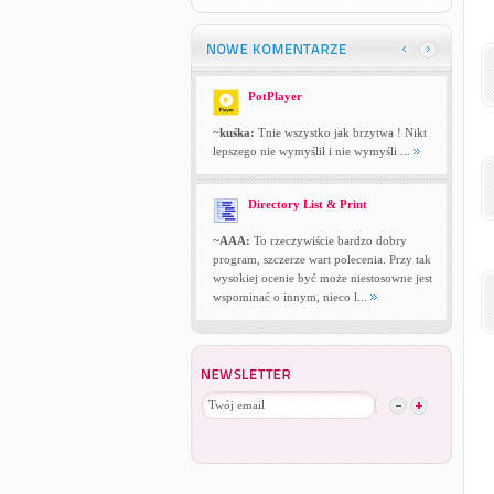
PotPlayer
~kuśka:
Tnie wszystko jak brzytwa ! Nikt
lepszego nie wymyślił i nie wymyśli ...
Directory List & Print
~AAA:
To rzeczywiście bardzo dobry
program, szczerze wart polecenia. Przy tak
wysokiej ocenie być może niestosowne jest
wspominać o innym, nieco l...