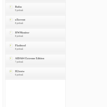
Rufus
5
9 pobrań
uTorrent
6
8 pobrań
HWMonitor
7
8 pobrań
Flashtool
8
8 pobrań
AIDA64 Extreme Edition
9
7 pobrań
H2testw
10
6 pobrań