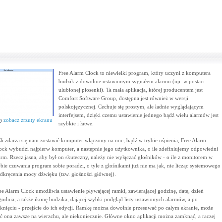
Free Alarm Clock to niewielki program, który uczyni z komputera
budzik z dowolnie ustawionym sygnałem alarmu (np. w postaci
ulubionej piosenki). Ta mała aplikacja, której producentem jest
Comfort Software Group, dostępna jest również w wersji
polskojęzycznej. Cechuje się prostym, ale ładnie wyglądającym
interfejsem, dzięki czemu ustawienie jednego bądź wielu alarmów jest
zobacz zrzuty ekranu
szybkie i łatwe.
śli zdarza się nam zostawić komputer włączony na noc, bądź w trybie uśpienia, Free Alarm
ock wybudzi najpierw komputer, a następnie jego użytkownika, o ile zdefiniujemy odpowiedni
arm. Rzecz jasna, aby był on skuteczny, należy nie wyłączać głośników - o ile z monitorem w
ybie czuwania program sobie poradzi, o tyle z głośnikami już nie ma jak, nie licząc systemowego
dkręcenia mocy dźwięku (tzw. głośności głównej).
ee Alarm Clock umożliwia ustawienie pływającej ramki, zawierającej godzinę, datę, dzień
godnia, a także ikonę budzika, dającej szybki podgląd listy ustawionych alarmów, a po
iknięciu - przejście do ich edycji. Ramkę można dowolnie przesuwać po całym ekranie, może
ć ona zawsze na wierzchu, ale niekoniecznie. Główne okno aplikacji można zamknąć, a raczej