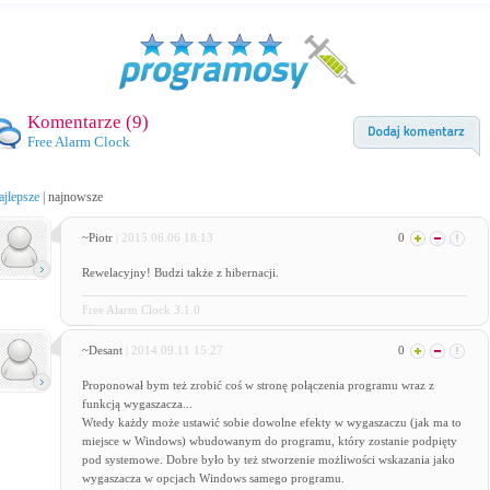
Komentarze (
9
)
Free Alarm Clock
ajlepsze
|
najnowsze
~Piotr
| 2015.06.06 18:13
0
Rewelacyjny! Budzi także z hibernacji.
Free Alarm Clock 3.1.0
~Desant
| 2014.09.11 15:27
0
Proponował bym też zrobić coś w stronę połączenia programu wraz z
funkcją wygaszacza...
Wtedy każdy może ustawić sobie dowolne efekty w wygaszaczu (jak ma to
miejsce w Windows) wbudowanym do programu, który zostanie podpięty
pod systemowe. Dobre było by też stworzenie możliwości wskazania jako
wygaszacza w opcjach Windows samego programu.