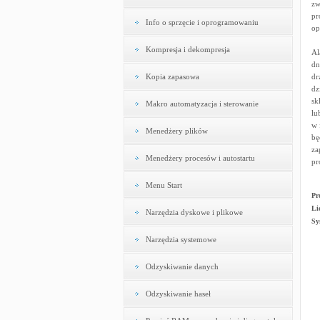
zw
pr
Info o sprzęcie i oprogramowaniu
op
Kompresja i dekompresja
Al
dn
Kopia zapasowa
dr
dz
sk
Makro automatyzacja i sterowanie
lu
w 
Menedżery plików
bę
za
Menedżery procesów i autostartu
pr
Menu Start
Pr
Li
Narzędzia dyskowe i plikowe
Sy
Narzędzia systemowe
Odzyskiwanie danych
Odzyskiwanie haseł