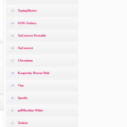
TypingMaster
13
GOG Galaxy
14
XnConvert Portable
15
XnConvert
16
Chromium
17
Kaspersky Rescue Disk
18
Vim
19
Spotify
20
pdfMachine White
21
Todoist
22