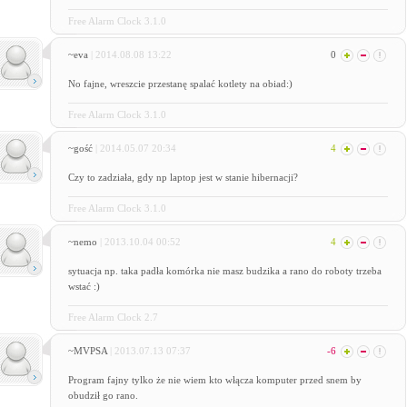
Free Alarm Clock 3.1.0
~eva
| 2014.08.08 13:22
0
No fajne, wreszcie przestanę spalać kotlety na obiad:)
Free Alarm Clock 3.1.0
~gość
| 2014.05.07 20:34
4
Czy to zadziała, gdy np laptop jest w stanie hibernacji?
Free Alarm Clock 3.1.0
~nemo
| 2013.10.04 00:52
4
sytuacja np. taka padła komórka nie masz budzika a rano do roboty trzeba
wstać :)
Free Alarm Clock 2.7
~MVPSA
| 2013.07.13 07:37
-6
Program fajny tylko że nie wiem kto włącza komputer przed snem by
obudził go rano.