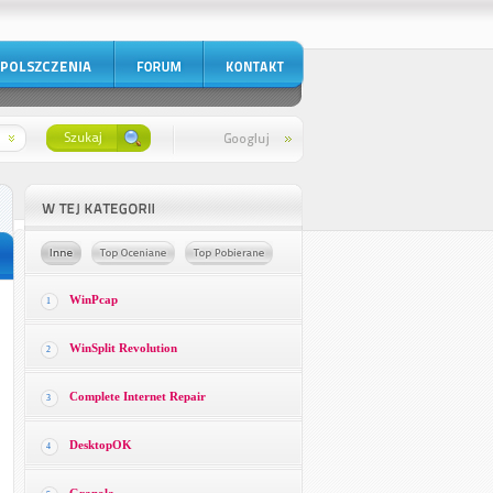
WinPcap
1
WinSplit Revolution
2
Complete Internet Repair
3
DesktopOK
4