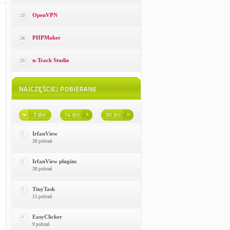
OpenVPN
23
PHPMaker
24
n-Track Studio
25
IrfanView
1
38 pobrań
IrfanView plugins
2
38 pobrań
TinyTask
3
15 pobrań
EasyClicker
4
9 pobrań