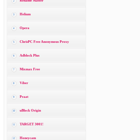
Rename Master
2
Helium
3
Opera
4
ChrisPC Free Anonymous Proxy
5
Adblock Plus
6
Mixmax Free
7
Viber
8
Praat
9
uBlock Origin
10
TARGET 3001!
11
Honeycam
12