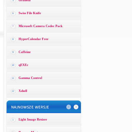
Granola
5
Swiss File Knife
6
Microsoft Camera Codec Pack
7
HyperCalendar Free
8
Caffeine
9
qEXEc
10
Gamma Control
11
Xshell
12
Light Image Resizer
1