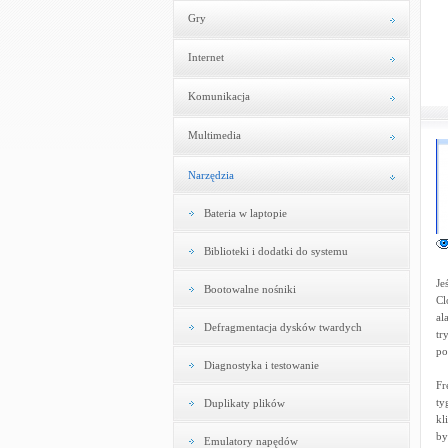
Gry
Internet
Komunikacja
Multimedia
Narzędzia
Bateria w laptopie
Biblioteki i dodatki do systemu
Je
Bootowalne nośniki
Cl
al
Defragmentacja dysków twardych
tr
po
Diagnostyka i testowanie
Fr
ty
Duplikaty plików
kl
by
Emulatory napędów