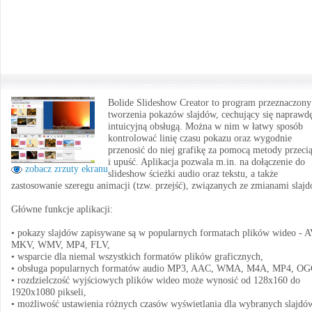
Bolide Slideshow Creator to program przeznaczony
tworzenia pokazów slajdów, cechujący się naprawd
intuicyjną obsługą. Można w nim w łatwy sposób
kontrolować linię czasu pokazu oraz wygodnie
przenosić do niej grafikę za pomocą metody przecią
i upuść. Aplikacja pozwala m.in. na dołączenie do
zobacz zrzuty ekranu
slideshow ścieżki audio oraz tekstu, a także
zastosowanie szeregu animacji (tzw. przejść), związanych ze zmianami slajd
Główne funkcje aplikacji:
• pokazy slajdów zapisywane są w popularnych formatach plików wideo - A
MKV, WMV, MP4, FLV,
• wsparcie dla niemal wszystkich formatów plików graficznych,
• obsługa popularnych formatów audio MP3, AAC, WMA, M4A, MP4, OG
• rozdzielczość wyjściowych plików wideo może wynosić od 128x160 do
1920x1080 pikseli,
• możliwość ustawienia różnych czasów wyświetlania dla wybranych slajdó