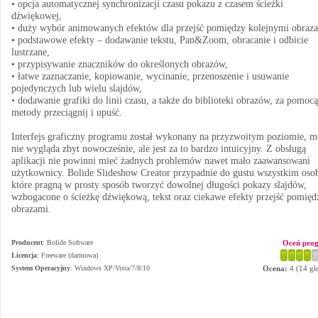
• opcja automatycznej synchronizacji czasu pokazu z czasem ścieżki
dźwiękowej,
• duży wybór animowanych efektów dla przejść pomiędzy kolejnymi obraz
• podstawowe efekty – dodawanie tekstu, Pan&Zoom, obracanie i odbicie
lustrzane,
• przypisywanie znaczników do określonych obrazów,
• łatwe zaznaczanie, kopiowanie, wycinanie, przenoszenie i usuwanie
pojedynczych lub wielu slajdów,
• dodawanie grafiki do linii czasu, a także do biblioteki obrazów, za pomocą
metody przeciągnij i upuść.
Interfejs graficzny programu został wykonany na przyzwoitym poziomie, m
nie wygląda zbyt nowocześnie, ale jest za to bardzo intuicyjny. Z obsługą
aplikacji nie powinni mieć żadnych problemów nawet mało zaawansowani
użytkownicy. Bolide Slideshow Creator przypadnie do gustu wszystkim os
które pragną w prosty sposób tworzyć dowolnej długości pokazy slajdów,
wzbogacone o ścieżkę dźwiękową, tekst oraz ciekawe efekty przejść pomięd
obrazami.
Producent
:
Bolide Software
Oceń pro
Licencja
: Freeware (darmowa)
System Operacyjny
:
Windows XP/Vista/7/8/10
Ocena:
4
(
14
gł