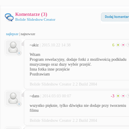
Komentarze (
3
)
Bolide Slideshow Creator
najlepsze
|
najnowsze
~akiz
| 2015.10.22 14:38
6
Witam
Program rewelacyjny, dodaje fotki z możliwością podkładu
muzycznego oraz duzy wybór przejść.
Inna fotka inne przejście
Pozdrawiam
Bolide Slideshow Creator 2.2 Build 2004
~dans
| 2014.03.03 00:07
-3
wszystko pięknie, tylko dźwięku nie dodaje przy tworzeniu
filmu
Bolide Slideshow Creator 2.2 Build 2004