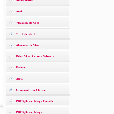
Adlice Protect
2
Anki
3
Visual Studio Code
4
VT Hash Check
5
Alternate Pic View
6
Debut Video Capture Software
7
Helium
8
AIMP
9
Grammarly for Chrome
10
PDF Split and Merge Portable
11
PDF Split and Merge
12