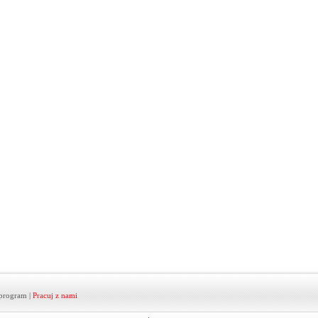
program
|
Pracuj z nami