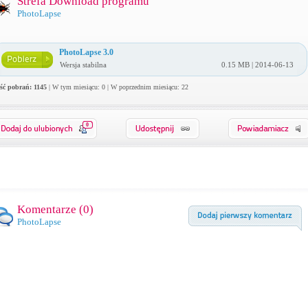
Strefa Download programu
PhotoLapse
PhotoLapse 3.0
Wersja stabilna
0.15 MB | 2014-06-13
ość pobrań: 1145
| W tym miesiącu: 0 | W poprzednim miesiącu: 22
0
Komentarze (
0
)
PhotoLapse