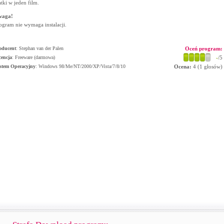
atki w jeden film.
waga!
ogram nie wymaga instalacji.
oducent
:
Stephan van der Palen
Oceń program:
cencja
: Freeware (darmowa)
-
/5
stem Operacyjny
:
Windows 98/Me/NT/2000/XP/Vista/7/8/10
Ocena:
4
(
1
głosów)