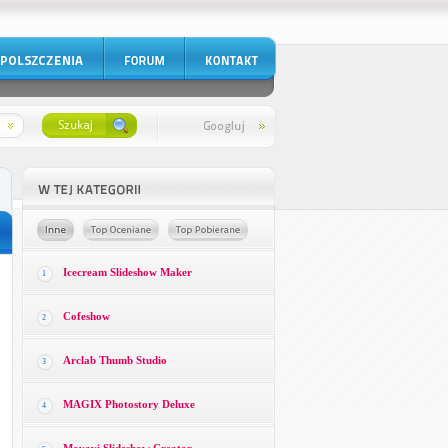
Icecream Slideshow Maker
1
Cofeshow
2
Arclab Thumb Studio
3
MAGIX Photostory Deluxe
4