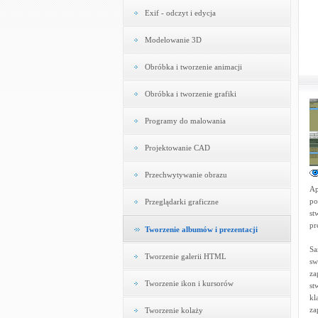
Exif - odczyt i edycja
Modelowanie 3D
Obróbka i tworzenie animacji
Obróbka i tworzenie grafiki
Programy do malowania
Projektowanie CAD
Przechwytywanie obrazu
Ap
po
Przeglądarki graficzne
st
pr
Tworzenie albumów i prezentacji
Sa
Tworzenie galerii HTML
sw
za
Tworzenie ikon i kursorów
st
kl
za
Tworzenie kolaży