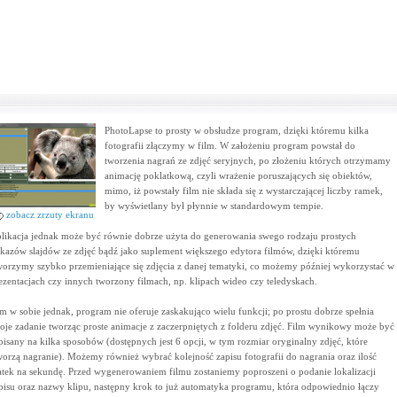
PhotoLapse to prosty w obsłudze program, dzięki któremu kilka
fotografii złączymy w film. W założeniu program powstał do
tworzenia nagrań ze zdjęć seryjnych, po złożeniu których otrzymamy
animację poklatkową, czyli wrażenie poruszających się obiektów,
mimo, iż powstały film nie składa się z wystarczającej liczby ramek,
by wyświetlany był płynnie w standardowym tempie.
zobacz zrzuty ekranu
likacja jednak może być równie dobrze użyta do generowania swego rodzaju prostych
kazów slajdów ze zdjęć bądź jako suplement większego edytora filmów, dzięki któremu
worzymy szybko przemieniające się zdjęcia z danej tematyki, co możemy później wykorzystać w
ezentacjach czy innych tworzony filmach, np. klipach wideo czy teledyskach.
m w sobie jednak, program nie oferuje zaskakująco wielu funkcji; po prostu dobrze spełnia
oje zadanie tworząc proste animacje z zaczerpniętych z folderu zdjęć. Film wynikowy może być
pisany na kilka sposobów (dostępnych jest 6 opcji, w tym rozmiar oryginalny zdjęć, które
worzą nagranie). Możemy również wybrać kolejność zapisu fotografii do nagrania oraz ilość
atek na sekundę. Przed wygenerowaniem filmu zostaniemy poproszeni o podanie lokalizacji
pisu oraz nazwy klipu, następny krok to już automatyka programu, która odpowiednio łączy