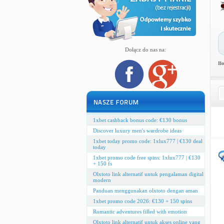
Dołącz do nas na:
Il
1xbet cashback bonus code: €130 bonus
Discover luxury men's wardrobe ideas
1xbet today promo code: 1xlux777 | €130 deal
today
1xbet promo code free spins: 1xlux777 | €130
+ 150 fs
Olxtoto link alternatif untuk pengalaman digital
modern
Panduan menggunakan olxtoto dengan aman
1xbet promo code 2026: €130 + 150 spins
Romantic adventures filled with emotion
Olxtoto link alternatif untuk akses online yang