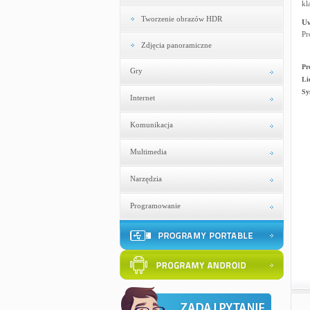
kl
Tworzenie obrazów HDR
U
Pr
Zdjęcia panoramiczne
Pr
Gry
Li
Sy
Internet
Komunikacja
Multimedia
Narzędzia
Programowanie