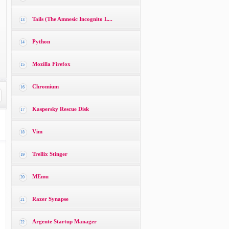
Tails (The Amnesic Incognito L...
13
Python
14
Mozilla Firefox
15
Chromium
16
Kaspersky Rescue Disk
17
Vim
18
Trellix Stinger
19
MEmu
20
Razer Synapse
21
Argente Startup Manager
22