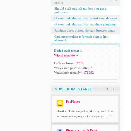
praktis
Should i self publish my book or get a
publisher?
Olxtoto link alternatif dan solusi kendala akses
Olxtoto link alternatif dan panduan pengguna
Panduan akses olxtoto dengan browser aman
Cara menemukan informasi olxtoto link
alternatif
Dodaj swój temat
Więcej tematów
Osób na forum:
2759
Wszystkich postów:
986397
Wszystkich tematów:
171992
PotPlayer
~kuśka:
Tnie wszystko jak brzytwa ! Nikt
lepszego nie wymyślił i nie wymyśli ...
Directory List & Print