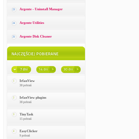
Argente - Uninstall Manager
23
Argente Utilities
24
Argente Disk Cleaner
25
IrfanView
1
38 pobrań
IrfanView plugins
2
38 pobrań
TinyTask
3
15 pobrań
EasyClicker
4
9 pobrań