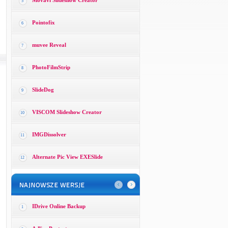
Movavi Slideshow Creator
5
Pointofix
6
muvee Reveal
7
PhotoFilmStrip
8
SlideDog
9
VISCOM Slideshow Creator
10
IMGDissolver
11
Alternate Pic View EXESlide
12
IDrive Online Backup
1