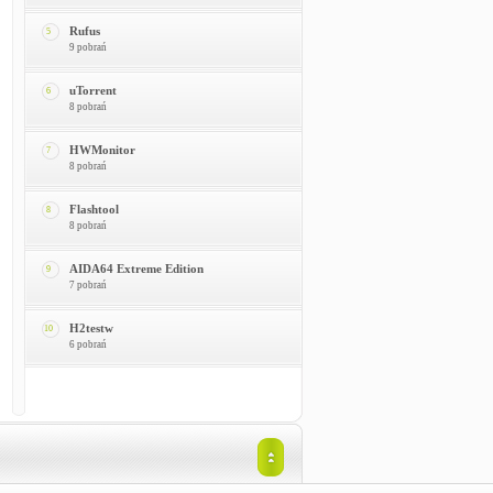
Rufus
5
9 pobrań
uTorrent
6
8 pobrań
HWMonitor
7
8 pobrań
Flashtool
8
8 pobrań
AIDA64 Extreme Edition
9
7 pobrań
H2testw
10
6 pobrań