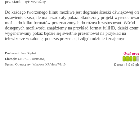
przestanie być wyraźny.
Do każdego tworzonego filmu możliwe jest dogranie ścieżki dźwiękowej or
ustawienie czasu, ile ma trwać cały pokaz. Skończony projekt wyrenderowa
można do kilku formatów przeznaczonych do różnych zastosowań. Wśród
dostępnych możliwości znajdziemy na przykład format fullHD, dzięki czem
wygenerowany pokaz będzie się świetnie prezentował na przykład na
telewizorze w salonie, podczas prezentacji zdjęć rodzinie i znajomym.
Producent
:
Jens Göpfert
Oceń pro
Licencja
: GNU GPL (darmowa)
System Operacyjny
:
Windows XP/Vista/7/8/10
Ocena:
3.9
(
9
gł