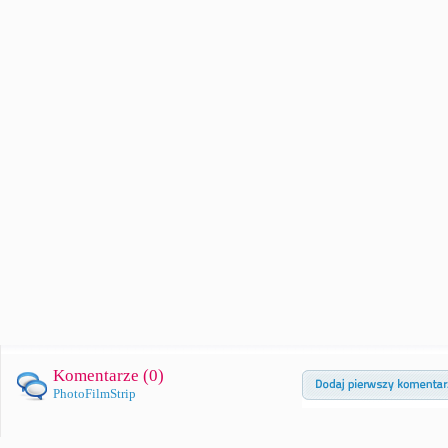
Komentarze (
0
)
PhotoFilmStrip