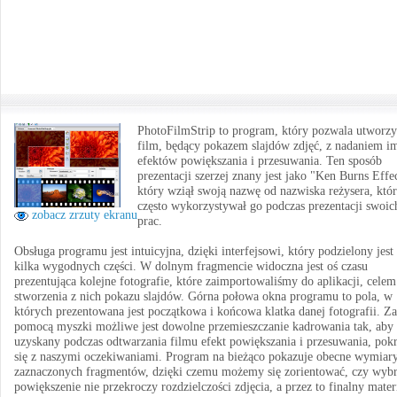
PhotoFilmStrip to program, który pozwala utworzy
film, będący pokazem slajdów zdjęć, z nadaniem i
efektów powiększania i przesuwania. Ten sposób
prezentacji szerzej znany jest jako "Ken Burns Effe
który wziął swoją nazwę od nazwiska reżysera, któ
często wykorzystywał go podczas prezentacji swoic
zobacz zrzuty ekranu
prac.
Obsługa programu jest intuicyjna, dzięki interfejsowi, który podzielony jest
kilka wygodnych części. W dolnym fragmencie widoczna jest oś czasu
prezentująca kolejne fotografie, które zaimportowaliśmy do aplikacji, celem
stworzenia z nich pokazu slajdów. Górna połowa okna programu to pola, w
których prezentowana jest początkowa i końcowa klatka danej fotografii. Za
pomocą myszki możliwe jest dowolne przemieszczanie kadrowania tak, aby
uzyskany podczas odtwarzania filmu efekt powiększania i przesuwania, pok
się z naszymi oczekiwaniami. Program na bieżąco pokazuje obecne wymiar
zaznaczonych fragmentów, dzięki czemu możemy się zorientować, czy wyb
powiększenie nie przekroczy rozdzielczości zdjęcia, a przez to finalny mater