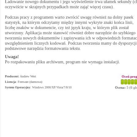
Ładowanie nowego dokumentu i jego wyświetlenie trwa ułamek sekundy (c
oczywiście w skrajnych przypadkach może zająć więcej czasu).
Podczas pracy z programem warto zwrócić uwagę również na dolny pasek
statystyk, na którym odczytamy między innymi wykryte znaki końca linii,
liczbę znaków w dokumencie, czy też język kraju, w którym plik został
utworzony. Aplikacja może stanowić również dobre narzędzie do szybkiego
tworzenia nowych dokumentów i zapisywania ich w odpowiednich formatac
uwzględnieniem licznych kodowań. Podczas tworzenia mamy do dyspozycji
podstawowe narzędzia formatowania tekstu.
Uwaga!
Po rozpakowaniu pliku archiwum, program nie wymaga instalacji.
Producent
:
Andrew West
Oceń pro
Licencja
: Freeware (darmowa)
System Operacyjny
:
Windows 2000/XP/Vista/7/8/10
Ocena:
5
(
6
gł