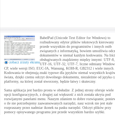
BabelPad (Unicode Text Editor for Windows) to
rozbudowany edytor plików tekstowych kierowany
przede wszystkim do programistów i innych osób
związanych z informatyką, bowiem umożliwia odcz
dokumentów w niemal każdym kodowaniu. Na liśc
obsługiwanych znajdziemy między innymi: UTF-8,
zobacz zrzuty ekranu
UTF-16, UTF-32, UTF-7, liczne odmiany Window
CP, wiele wersji ISO, EUC-JA, Wansung, KOI8-R, GB2312 i wiele innych.
Kodowania te obejmują znaki typowe dla języków niemal wszystkich krajó
świata, dzięki czemu odczyt dowolnego dokumentu, niezależnie od języka c
platformy, na której został stworzony, będzie łatwy i skuteczny.
Sama aplikacja jest bardzo prosta w obsłudze. Z jednej strony oferuje wiele
opcji konfiguracyjnych, z drugiej zaś większość z nich została ukryta pod
rozwijanymi panelami menu. Naszym zdaniem to dobre rozwiązanie, ponie
o ile nie potrzebujemy zaawansowanych narzędzi, nasz wzrok nie jest stale
rozpraszany przez nadmiar ikonek na pasku narzędzi. Odczyt plików przy
pomocy opisywanego programu jest przede wszystkim bardzo szybki.