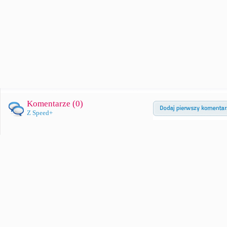
Komentarze (
0
)
Z Speed+