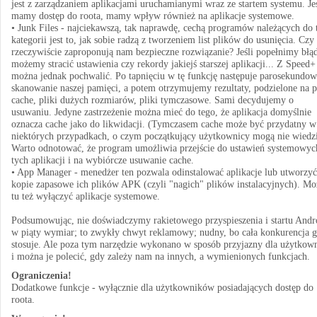
jest z zarządzaniem aplikacjami uruchamianymi wraz ze startem systemu. Jeś
mamy dostęp do roota, mamy wpływ również na aplikacje systemowe.
• Junk Files - najciekawszą, tak naprawdę, cechą programów należących do 
kategorii jest to, jak sobie radzą z tworzeniem list plików do usunięcia. Czy
rzeczywiście zaproponują nam bezpieczne rozwiązanie? Jeśli popełnimy błą
możemy stracić ustawienia czy rekordy jakiejś starszej aplikacji... Z Speed+
można jednak pochwalić. Po tapnięciu w tę funkcję następuje parosekundow
skanowanie naszej pamięci, a potem otrzymujemy rezultaty, podzielone na p
cache, pliki dużych rozmiarów, pliki tymczasowe. Sami decydujemy o
usuwaniu. Jedyne zastrzeżenie można mieć do tego, że aplikacja domyślnie
oznacza cache jako do likwidacji. (Tymczasem cache może być przydatny w
niektórych przypadkach, o czym początkujący użytkownicy mogą nie wiedzi
Warto odnotować, że program umożliwia przejście do ustawień systemowyc
tych aplikacji i na wybiórcze usuwanie cache.
• App Manager - menedżer ten pozwala odinstalować aplikacje lub utworzyć
kopie zapasowe ich plików APK (czyli "nagich" plików instalacyjnych). Mo
tu też wyłączyć aplikacje systemowe.
Podsumowując, nie doświadczymy rakietowego przyspieszenia i startu Andr
w piąty wymiar; to zwykły chwyt reklamowy; nudny, bo cała konkurencja 
stosuje. Ale poza tym narzędzie wykonano w sposób przyjazny dla użytkow
i można je polecić, gdy zależy nam na innych, a wymienionych funkcjach.
Ograniczenia!
Dodatkowe funkcje - wyłącznie dla użytkowników posiadających dostęp do
roota.