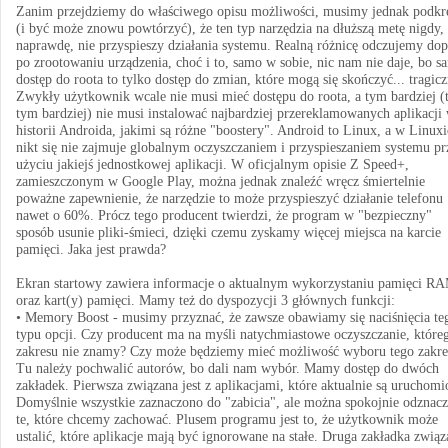
Zanim przejdziemy do właściwego opisu możliwości, musimy jednak podkre
(i być może znowu powtórzyć), że ten typ narzędzia na dłuższą metę nigdy, 
naprawdę, nie przyspieszy działania systemu. Realną różnicę odczujemy dop
po zrootowaniu urządzenia, choć i to, samo w sobie, nic nam nie daje, bo s
dostęp do roota to tylko dostęp do zmian, które mogą się skończyć... tragicz
Zwykły użytkownik wcale nie musi mieć dostępu do roota, a tym bardziej (
tym bardziej) nie musi instalować najbardziej przereklamowanych aplikacji
historii Androida, jakimi są różne "boostery". Android to Linux, a w Linuxi
nikt się nie zajmuje globalnym oczyszczaniem i przyspieszaniem systemu pr
użyciu jakiejś jednostkowej aplikacji. W oficjalnym opisie Z Speed+,
zamieszczonym w Google Play, można jednak znaleźć wręcz śmiertelnie
poważne zapewnienie, że narzędzie to może przyspieszyć działanie telefonu
nawet o 60%. Prócz tego producent twierdzi, że program w "bezpieczny"
sposób usunie pliki-śmieci, dzięki czemu zyskamy więcej miejsca na karcie
pamięci. Jaka jest prawda?
Ekran startowy zawiera informacje o aktualnym wykorzystaniu pamięci R
oraz kart(y) pamięci. Mamy też do dyspozycji 3 głównych funkcji:
• Memory Boost - musimy przyznać, że zawsze obawiamy się naciśnięcia te
typu opcji. Czy producent ma na myśli natychmiastowe oczyszczanie, które
zakresu nie znamy? Czy może będziemy mieć możliwość wyboru tego zakre
Tu należy pochwalić autorów, bo dali nam wybór. Mamy dostęp do dwóch
zakładek. Pierwsza związana jest z aplikacjami, które aktualnie są uruchomi
Domyślnie wszystkie zaznaczono do "zabicia", ale można spokojnie odznac
te, które chcemy zachować. Plusem programu jest to, że użytkownik może
ustalić, które aplikacje mają być ignorowane na stałe. Druga zakładka związ