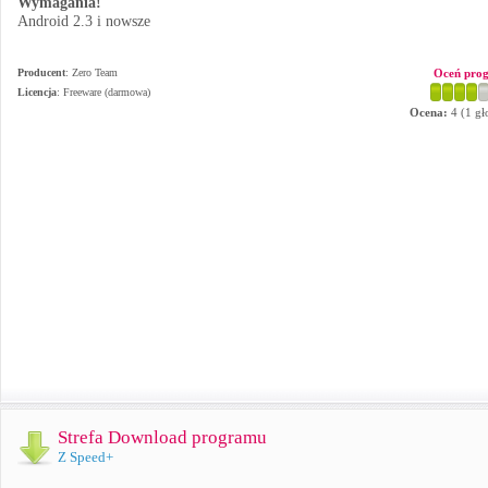
Wymagania!
Android 2.3 i nowsze
Producent
:
Zero Team
Oceń pro
Licencja
: Freeware (darmowa)
Ocena:
4
(
1
gł
Strefa Download programu
Z Speed+