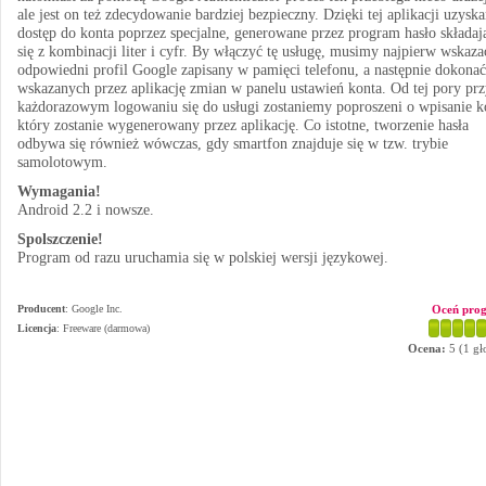
ale jest on też zdecydowanie bardziej bezpieczny. Dzięki tej aplikacji uzysk
dostęp do konta poprzez specjalne, generowane przez program hasło składaj
się z kombinacji liter i cyfr. By włączyć tę usługę, musimy najpierw wskaza
odpowiedni profil Google zapisany w pamięci telefonu, a następnie dokonać
wskazanych przez aplikację zmian w panelu ustawień konta. Od tej pory pr
każdorazowym logowaniu się do usługi zostaniemy poproszeni o wpisanie k
który zostanie wygenerowany przez aplikację. Co istotne, tworzenie hasła
odbywa się również wówczas, gdy smartfon znajduje się w tzw. trybie
samolotowym.
Wymagania!
Android 2.2 i nowsze.
Spolszczenie!
Program od razu uruchamia się w polskiej wersji językowej.
Producent
:
Google Inc.
Oceń pro
Licencja
: Freeware (darmowa)
Ocena:
5
(
1
gł