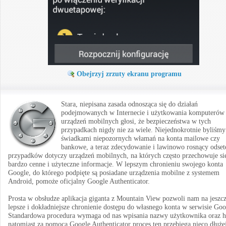
Obejrzyj zrzuty ekranu programu
Stara, niepisana zasada odnosząca się do działań
podejmowanych w Internecie i użytkowania komputerów
urządzeń mobilnych głosi, że bezpieczeństwa w tych
przypadkach nigdy nie za wiele. Niejednokrotnie byliśmy
świadkami niepozornych włamań na konta mailowe czy
bankowe, a teraz zdecydowanie i lawinowo rosnący odset
przypadków dotyczy urządzeń mobilnych, na których często przechowuje si
bardzo cenne i użyteczne informacje. W lepszym chronieniu swojego konta
Google, do którego podpięte są posiadane urządzenia mobilne z systemem
Android, pomoże oficjalny Google Authenticator.
Prosta w obsłudze aplikacja giganta z Mountain View pozwoli nam na jeszc
lepsze i dokładniejsze chronienie dostępu do własnego konta w serwisie Goo
Standardowa procedura wymaga od nas wpisania nazwy użytkownika oraz h
natomiast za pomocą Google Authenticator proces ten przebiega nieco dłuże