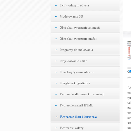
Exif - odczyt i edycja
Modelowanie 3D
Obróbka i tworzenie animacji
Obróbka i tworzenie grafiki
Programy do malowania
Projektowanie CAD
Przechwytywanie obrazu
ró
Przeglądarki graficzne
Ab
uż
Tworzenie albumów i prezentacji
ty
ta
Tworzenie galerii HTML
na
us
Tworzenie ikon i kursorów
st
go
pr
Tworzenie kolaży