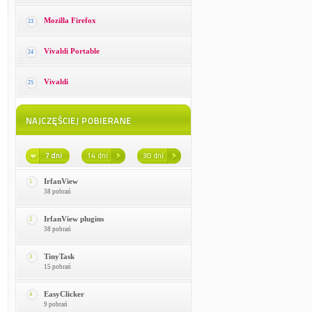
Mozilla Firefox
23
Vivaldi Portable
24
Vivaldi
25
IrfanView
1
38 pobrań
IrfanView plugins
2
38 pobrań
TinyTask
3
15 pobrań
EasyClicker
4
9 pobrań