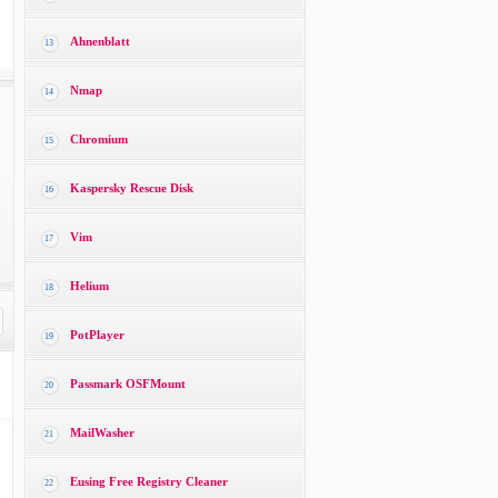
Ahnenblatt
13
Nmap
14
Chromium
15
Kaspersky Rescue Disk
16
Vim
17
Helium
18
PotPlayer
19
Passmark OSFMount
20
MailWasher
21
Eusing Free Registry Cleaner
22