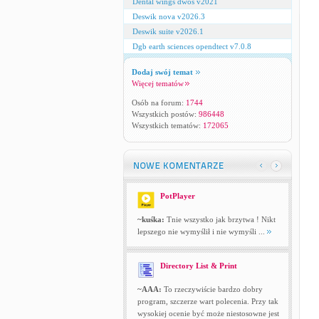
Dental wings dwos v2021
Deswik nova v2026.3
Deswik suite v2026.1
Dgb earth sciences opendtect v7.0.8
Dodaj swój temat
Więcej tematów
Osób na forum:
1744
Wszystkich postów:
986448
Wszystkich tematów:
172065
PotPlayer
~kuśka:
Tnie wszystko jak brzytwa ! Nikt
lepszego nie wymyślił i nie wymyśli ...
Directory List & Print
~AAA:
To rzeczywiście bardzo dobry
program, szczerze wart polecenia. Przy tak
wysokiej ocenie być może niestosowne jest