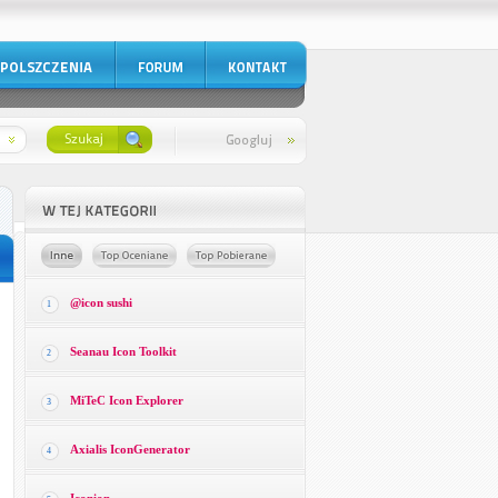
@icon sushi
1
Seanau Icon Toolkit
2
MiTeC Icon Explorer
3
Axialis IconGenerator
4