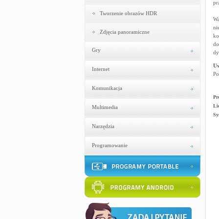
pr
Tworzenie obrazów HDR
Wa
ni
Zdjęcia panoramiczne
ko
do
Gry
dy
U
Internet
Po
Komunikacja
Pr
Li
Multimedia
Sy
Narzędzia
Programowanie