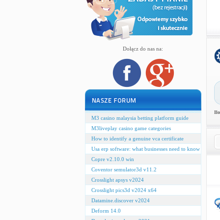
Dołącz do nas na:
Il
M3 casino malaysia betting platform guide
M3liveplay casino game categories
How to identify a genuine vca certificate
Usa erp software: what businesses need to know
Copre v2.10.0 win
Coventor semulator3d v11.2
Crosslight apsys v2024
Crosslight pics3d v2024 x64
Datamine.discover v2024
Deform 14.0