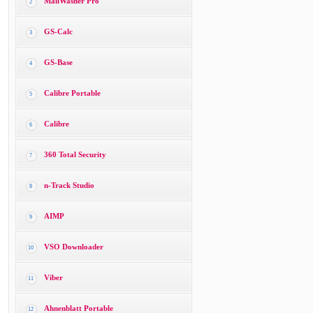
MailWasher Pro
2
GS-Calc
3
GS-Base
4
Calibre Portable
5
Calibre
6
360 Total Security
7
n-Track Studio
8
AIMP
9
VSO Downloader
10
Viber
11
Ahnenblatt Portable
12