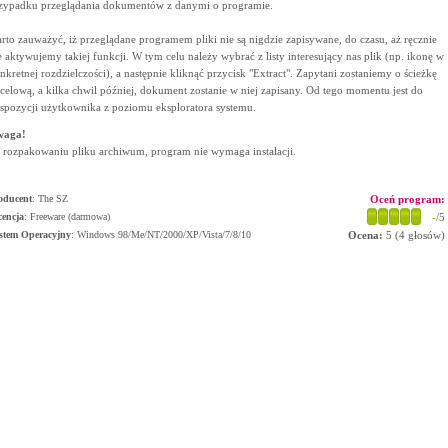
zypadku przeglądania dokumentów z danymi o programie.
rto zauważyć, iż przeglądane programem pliki nie są nigdzie zapisywane, do czasu, aż ręcznie
e aktywujemy takiej funkcji. W tym celu należy wybrać z listy interesujący nas plik (np. ikonę w
nkretnej rozdzielczości), a następnie kliknąć przycisk "Extract". Zapytani zostaniemy o ścieżkę
celową, a kilka chwil później, dokument zostanie w niej zapisany. Od tego momentu jest do
spozycji użytkownika z poziomu eksploratora systemu.
waga!
 rozpakowaniu pliku archiwum, program nie wymaga instalacji.
oducent
:
The SZ
Oceń program:
cencja
: Freeware (darmowa)
-
/5
stem Operacyjny
:
Windows 98/Me/NT/2000/XP/Vista/7/8/10
Ocena:
5
(
4
głosów)