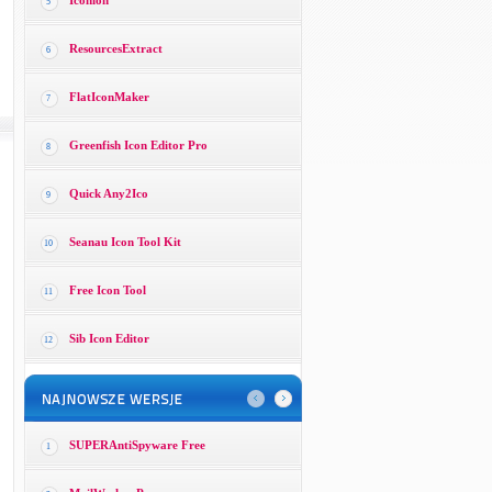
Iconion
5
ResourcesExtract
6
FlatIconMaker
7
Greenfish Icon Editor Pro
8
Quick Any2Ico
9
Seanau Icon Tool Kit
10
Free Icon Tool
11
Sib Icon Editor
12
SUPERAntiSpyware Free
1