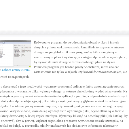
Redwood to program do wyodrębniania obrazów, ikon i innych
danych z plików wykonywalnych. Umożliwia to uzyskanie łatwego
dostępu na przykład do ikonek programów, które zaszyte są w
analizowanym pliku i wystarczy je z niego odpowiednio wyodrębnić,
by zyskać do nich dostęp w formie osobnego pliku na dysku.
Ponieważ program jest bardzo prosty w obsłudze, może znaleźć
zobacz zrzuty ekranu
zastosowanie nie tylko w rękach użytkowników zaawansowanych, ale
wnież początkujących.
y skorzystać z jego możliwości, wystarczy uruchomić aplikację, która automatycznie poprosi
ytkownika o wskazanie pliku wykonywalnego, z którego chcielibyśmy wydobyć zawartość. Na
m etapie wystarczy nawet wskazanie skrótu do aplikacji z pulpitu, a odpowiednie mechanizmy i
k dotrą do odpowiadającego jej pliku, który często jest zaszyty głęboko w strukturze katalogów
 dysku. Co istotne, po wykonaniu importu, użytkownik praktycznie nie musi niczego więcej
tawiać. Wszystkie dane, które da się wyodrębnić z wybranego pliku, wyświetlane są w formie
ruktury drzewiastej w lewej części interfejsu. Wystarczy kliknąć na dowolny plik (lub katalog, by
 otworzyć), aby w prawej, większej części okna programu wyświetlone zostały szczegóły, na
zykład podgląd, w przypadku plików graficznych lub dodatkowe informacje tekstowe w