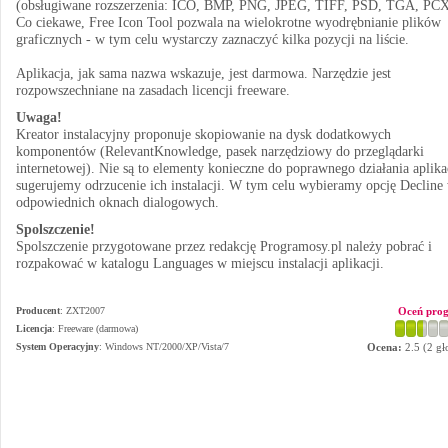
(obsługiwane rozszerzenia: ICO, BMP, PNG, JPEG, TIFF, PSD, TGA, PCX
Co ciekawe, Free Icon Tool pozwala na wielokrotne wyodrębnianie plików
graficznych - w tym celu wystarczy zaznaczyć kilka pozycji na liście.
Aplikacja, jak sama nazwa wskazuje, jest darmowa. Narzędzie jest
rozpowszechniane na zasadach licencji freeware.
Uwaga!
Kreator instalacyjny proponuje skopiowanie na dysk dodatkowych
komponentów (RelevantKnowledge, pasek narzędziowy do przeglądarki
internetowej). Nie są to elementy konieczne do poprawnego działania aplikac
sugerujemy odrzucenie ich instalacji. W tym celu wybieramy opcję Decline
odpowiednich oknach dialogowych.
Spolszczenie!
Spolszczenie przygotowane przez redakcję Programosy.pl należy pobrać i
rozpakować w katalogu Languages w miejscu instalacji aplikacji.
Producent
:
ZXT2007
Oceń pro
Licencja
: Freeware (darmowa)
System Operacyjny
:
Windows NT/2000/XP/Vista/7
Ocena:
2.5
(
2
gł