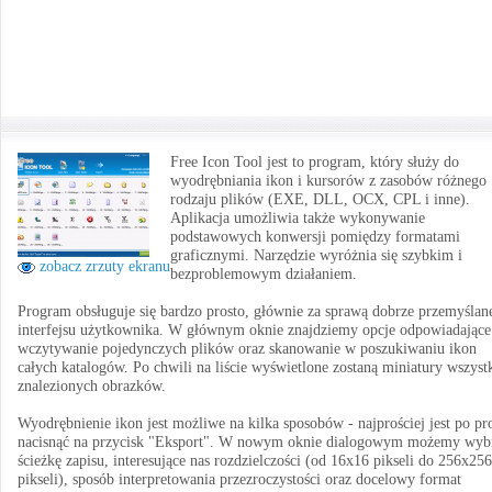
Free Icon Tool jest to program, który służy do
wyodrębniania ikon i kursorów z zasobów różnego
rodzaju plików (EXE, DLL, OCX, CPL i inne).
Aplikacja umożliwia także wykonywanie
podstawowych konwersji pomiędzy formatami
graficznymi. Narzędzie wyróżnia się szybkim i
zobacz zrzuty ekranu
bezproblemowym działaniem.
Program obsługuje się bardzo prosto, głównie za sprawą dobrze przemyślan
interfejsu użytkownika. W głównym oknie znajdziemy opcje odpowiadające
wczytywanie pojedynczych plików oraz skanowanie w poszukiwaniu ikon
całych katalogów. Po chwili na liście wyświetlone zostaną miniatury wszyst
znalezionych obrazków.
Wyodrębnienie ikon jest możliwe na kilka sposobów - najprościej jest po pr
nacisnąć na przycisk "Eksport". W nowym oknie dialogowym możemy wyb
ścieżkę zapisu, interesujące nas rozdzielczości (od 16x16 pikseli do 256x256
pikseli), sposób interpretowania przezroczystości oraz docelowy format