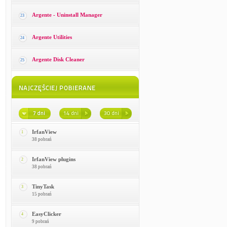
Argente - Uninstall Manager
23
Argente Utilities
24
Argente Disk Cleaner
25
IrfanView
1
38 pobrań
IrfanView plugins
2
38 pobrań
TinyTask
3
15 pobrań
EasyClicker
4
9 pobrań