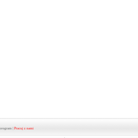
program
|
Pracuj z nami