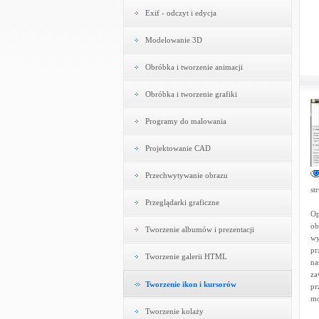
Exif - odczyt i edycja
Modelowanie 3D
Obróbka i tworzenie animacji
Obróbka i tworzenie grafiki
Programy do malowania
Projektowanie CAD
Przechwytywanie obrazu
st
Przeglądarki graficzne
Op
ob
Tworzenie albumów i prezentacji
wy
pr
Tworzenie galerii HTML
na
za
Tworzenie ikon i kursorów
pr
mo
Tworzenie kolaży