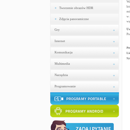
Wa
kt
Tworzenie obrazów HDR
mi
w 
Zdjęcia panoramiczne
wy
U
Gry
Po
Internet
Pr
Komunikacja
Li
Sy
Multimedia
Narzędzia
Programowanie