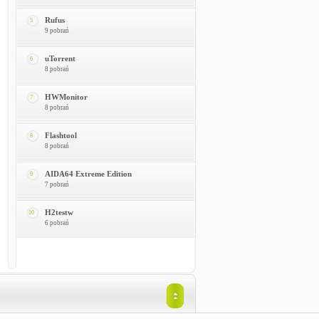
Rufus
5
9 pobrań
uTorrent
6
8 pobrań
HWMonitor
7
8 pobrań
Flashtool
8
8 pobrań
AIDA64 Extreme Edition
9
7 pobrań
H2testw
10
6 pobrań