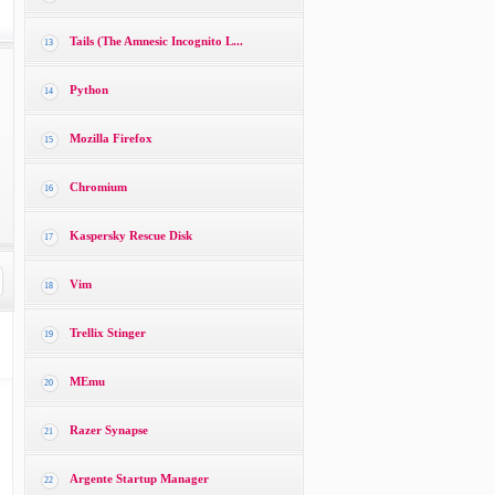
Tails (The Amnesic Incognito L...
13
Python
14
Mozilla Firefox
15
Chromium
16
Kaspersky Rescue Disk
17
Vim
18
Trellix Stinger
19
MEmu
20
Razer Synapse
21
Argente Startup Manager
22