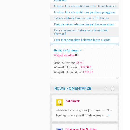
Olxtoto link alternatif dan solusi kendala akses
Olxtoto link alternatif dan panduan pengguna
1xbet cashback bonus code: €130 bonus
Panduan akses olxtoto dengan browser aman
Cara menemukan informasi olxtoto link
alternatif
Cara menggunakan halaman login olxtoto
Dodaj swój temat
Więcej tematów
Osób na forum:
2329
Wszystkich postów:
986395
Wszystkich tematów:
171992
PotPlayer
~kuśka:
Tnie wszystko jak brzytwa ! Nikt
lepszego nie wymyślił i nie wymyśli ...
Directory List & Print