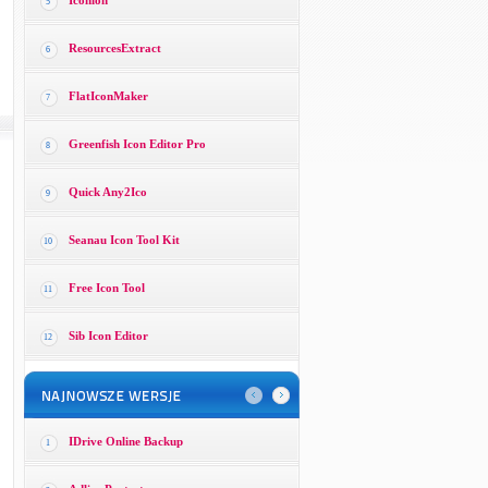
Iconion
5
ResourcesExtract
6
FlatIconMaker
7
Greenfish Icon Editor Pro
8
Quick Any2Ico
9
Seanau Icon Tool Kit
10
Free Icon Tool
11
Sib Icon Editor
12
IDrive Online Backup
1