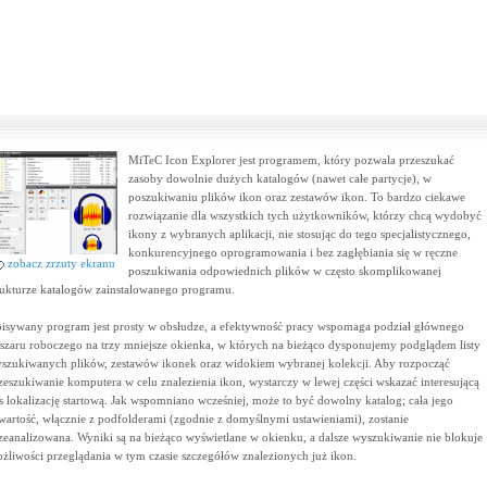
MiTeC Icon Explorer jest programem, który pozwala przeszukać
zasoby dowolnie dużych katalogów (nawet całe partycje), w
poszukiwaniu plików ikon oraz zestawów ikon. To bardzo ciekawe
rozwiązanie dla wszystkich tych użytkowników, którzy chcą wydobyć
ikony z wybranych aplikacji, nie stosując do tego specjalistycznego,
konkurencyjnego oprogramowania i bez zagłębiania się w ręczne
zobacz zrzuty ekranu
poszukiwania odpowiednich plików w często skomplikowanej
rukturze katalogów zainstalowanego programu.
isywany program jest prosty w obsłudze, a efektywność pracy wspomaga podział głównego
szaru roboczego na trzy mniejsze okienka, w których na bieżąco dysponujemy podglądem listy
szukiwanych plików, zestawów ikonek oraz widokiem wybranej kolekcji. Aby rozpocząć
zeszukiwanie komputera w celu znalezienia ikon, wystarczy w lewej części wskazać interesującą
s lokalizację startową. Jak wspomniano wcześniej, może to być dowolny katalog; cała jego
wartość, włącznie z podfolderami (zgodnie z domyślnymi ustawieniami), zostanie
zeanalizowana. Wyniki są na bieżąco wyświetlane w okienku, a dalsze wyszukiwanie nie blokuje
żliwości przeglądania w tym czasie szczegółów znalezionych już ikon.