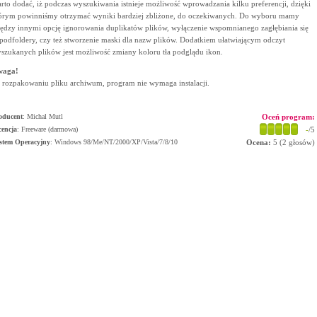
rto dodać, iż podczas wyszukiwania istnieje możliwość wprowadzania kilku preferencji, dzięki
órym powinniśmy otrzymać wyniki bardziej zbliżone, do oczekiwanych. Do wyboru mamy
ędzy innymi opcję ignorowania duplikatów plików, wyłączenie wspomnianego zagłębiania się
podfoldery, czy też stworzenie maski dla nazw plików. Dodatkiem ułatwiającym odczyt
szukanych plików jest możliwość zmiany koloru tła podglądu ikon.
waga!
 rozpakowaniu pliku archiwum, program nie wymaga instalacji.
oducent
:
Michal Mutl
Oceń program:
cencja
: Freeware (darmowa)
-
/5
stem Operacyjny
:
Windows 98/Me/NT/2000/XP/Vista/7/8/10
Ocena:
5
(
2
głosów)