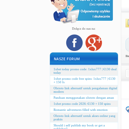
Dołącz do nas na:
Il
1xbet today promo code: 1xlux777 | €130 deal
today
1xbet promo code free spins: 1xlux777 | €130
+ 150 fs
Olxtoto link alternatif untuk pengalaman digital
modern
Panduan menggunakan olxtoto dengan aman
1xbet promo code 2026: €130 + 150 spins
Romantic adventures filled with emotion
Olxtoto link alternatif untuk akses online yang
praktis
Should i self publish my book or get a
publisher?