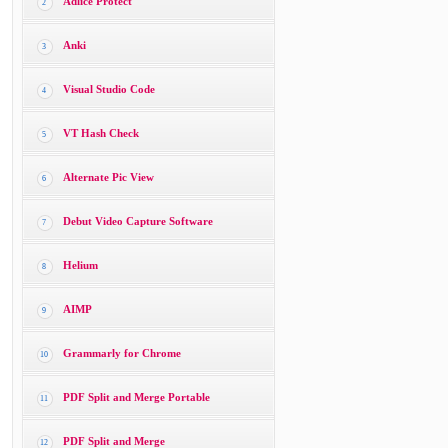
Adlice Protect
2
Anki
3
Visual Studio Code
4
VT Hash Check
5
Alternate Pic View
6
Debut Video Capture Software
7
Helium
8
AIMP
9
Grammarly for Chrome
10
PDF Split and Merge Portable
11
PDF Split and Merge
12