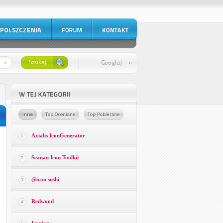
Axialis IconGenerator
1
Seanau Icon Toolkit
2
@icon sushi
3
Redwood
4