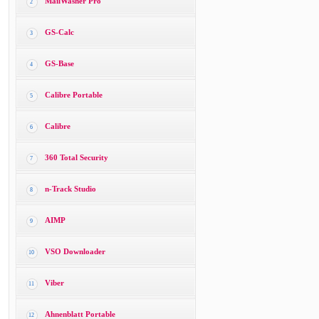
MailWasher Pro
2
GS-Calc
3
GS-Base
4
Calibre Portable
5
Calibre
6
360 Total Security
7
n-Track Studio
8
AIMP
9
VSO Downloader
10
Viber
11
Ahnenblatt Portable
12