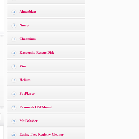
Ahnenblatt
13
Nmap
14
Chromium
15
Kaspersky Rescue Disk
16
Vim
17
Helium
18
PotPlayer
19
Passmark OSFMount
20
MailWasher
21
Eusing Free Registry Cleaner
22