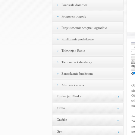
Pozostałe domowe
Prognoza pogody
Projektowanie wnętrz i ogrodów
Rozliczenia podatkowe
Telewizja i Radio
Tworzenie kalendarzy
Zarządzanie budżetem
Zdrowie i uroda
Ob
pi
Ob
Edukacja i Nauka
te
ni
Firma
Je
Grafika
"W
pu
Gry
po