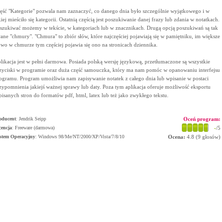
ęść "Kategorie" pozwala nam zaznaczyć, co danego dnia było szczególnie wyjątkowego i w
kiej mieściło się kategorii. Ostatnią częścią jest poszukiwanie danej frazy lub zdania w notatkach.
szukiwać możemy w tekście, w kategoriach lub w znacznikach. Drugą opcją poszukiwań są tak
ane "chmury". "Chmura" to zbiór słów, które najczęściej pojawiają się w pamiętniku, im większe
owo w chmurze tym częściej pojawia się ono na stronicach dziennika.
likacja jest w pełni darmowa. Posiada polską wersję językową, przetłumaczone są wszystkie
zyciski w programie oraz duża część samouczka, który ma nam pomóc w opanowaniu interfejsu
ogramu. Program umożliwia nam zapisywanie notatek z całego dnia lub wpisanie w postaci
zypomnienia jakiejś ważnej sprawy lub daty. Poza tym aplikacja oferuje możliwość eksportu
pisanych stron do formatów pdf, html, latex lub też jako zwykłego tekstu.
oducent
:
Jendrik Seipp
Oceń program:
cencja
: Freeware (darmowa)
-
/5
stem Operacyjny
:
Windows 98/Me/NT/2000/XP/Vista/7/8/10
Ocena:
4.8
(
9
głosów)