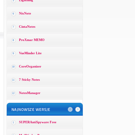
Lightning
5
NixNote
6
CintaNotes
7
ProXmar MEMO
8
VueMinder Lite
9
CoreOrganizer
10
7 Sticky Notes
11
NotesManager
12
SUPERAntiSpyware Free
1