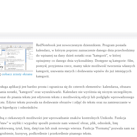
RedNotebook jest nowoczesnym dziennikiem. Program posiada
kalendarz, w którym poprzez zaznaczenie danego dnia przechodzimy
do wpisanej na dany dzień notatki oraz "kategorii", w której
opisujemy co danego dnia wykonaliśmy. Dostępne są kategorie: film,
pomysł, przyjemna rzecz, mamy także możliwość tworzenia własnych
kategorii, usuwania starych i dodawania wpisów do już istniejących
zobacz zrzuty ekranu
kategorii.
sługa aplikacji jest bardzo prosta i ogranicza się do czterech elementów: kalendarza, obszaru
sania notatki, "kategorii" oraz wyszukiwarki. Kalendarz nie wyróżnia się niczym szczególnym.
szar do pisania tekstu jest edytorem tekstu z możliwością edycji lub podglądu wprowadzonego
kstu. Edytor tekstu pozwala na dodawanie obrazów i zdjęć do tekstu oraz na zamieszczanie w
m hiperłączy i odnośników.
dną z ciekawszych możliwości jest wprowadzanie znaków kontrolnych Unikodu. Funkcja
staw" w szybki i wygodny sposób pomoże nam wstawić obraz, plik, odnośnik, listę
nktowaną, tytuł, linię, datę/czas lub znak nowego wiersza. Funkcja "Formatuj" pozwala nam na:
grubienie, kursywę, podkreślenie i przekreślenie pisanego tekstu.