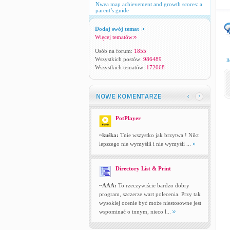
Nwea map achievement and growth scores: a
parent’s guide
Dodaj swój temat
Więcej tematów
Osób na forum:
1855
Wszystkich postów:
986489
n
Wszystkich tematów:
172068
PotPlayer
~kuśka:
Tnie wszystko jak brzytwa ! Nikt
lepszego nie wymyślił i nie wymyśli ...
Directory List & Print
~AAA:
To rzeczywiście bardzo dobry
program, szczerze wart polecenia. Przy tak
wysokiej ocenie być może niestosowne jest
wspominać o innym, nieco l...