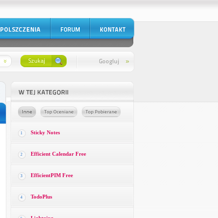
Sticky Notes
1
Efficient Calendar Free
2
EfficientPIM Free
3
TodoPlus
4