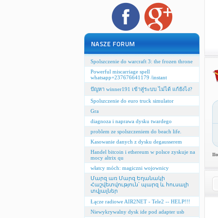
Spolszczenie do warcraft 3: the frozen throne
Powerful miscarriage spell
whatsapp+237676641179 /instant
ปัญหา winner191 เข้าสู่ระบบ ไม่ได้ แก้ยังไง?
Spolszczenie do euro truck simulator
Gra
diagnoza i naprawa dysku twardego
problem ze spolszczeniem do beach life.
Kasowanie danych z dysku degausserem
Handel bitcoin i ethereum w polsce zyskuje na
Il
mocy altrix qu
włatcy móch: magiczni wojownicy
Մարզ առ Մարզ Եղանակի
Հաշվետվություն՝ պարզ և հուսալի
տվյալներ
Łącze radiowe AIR2NET - Tele2 -- HELP!!!
Niewykrywalny dysk ide pod adapter usb