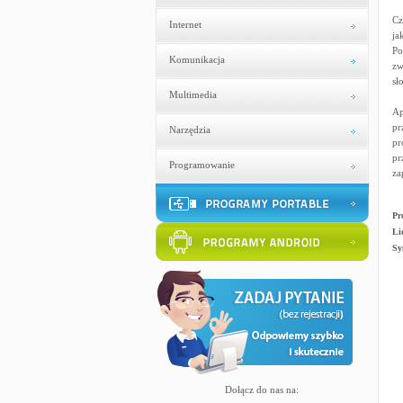
Cz
Internet
ja
Po
Komunikacja
zw
sł
Multimedia
Ap
pr
Narzędzia
pr
pr
Programowanie
za
Pr
Li
Sy
Dołącz do nas na: