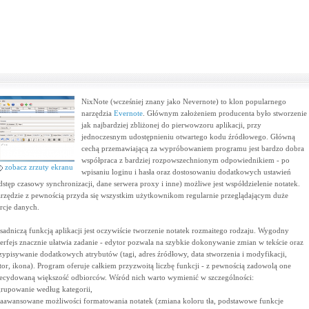
NixNote (wcześniej znany jako Nevernote) to klon popularnego
narzędzia
Evernote
. Głównym założeniem producenta było stworzenie
jak najbardziej zbliżonej do pierwowzoru aplikacji, przy
jednoczesnym udostępnieniu otwartego kodu źródłowego. Główną
cechą przemawiającą za wypróbowaniem programu jest bardzo dobra
współpraca z bardziej rozpowszechnionym odpowiednikiem - po
zobacz zrzuty ekranu
wpisaniu loginu i hasła oraz dostosowaniu dodatkowych ustawień
dstęp czasowy synchronizacji, dane serwera proxy i inne) możliwe jest współdzielenie notatek.
rzędzie z pewnością przyda się wszystkim użytkownikom regularnie przeglądającym duże
rcje danych.
sadniczą funkcją aplikacji jest oczywiście tworzenie notatek rozmaitego rodzaju. Wygodny
terfejs znacznie ułatwia zadanie - edytor pozwala na szybkie dokonywanie zmian w tekście oraz
zypisywanie dodatkowych atrybutów (tagi, adres źródłowy, data stworzenia i modyfikacji,
tor, ikona). Program oferuje całkiem przyzwoitą liczbę funkcji - z pewnością zadowolą one
ecydowaną większość odbiorców. Wśród nich warto wymienić w szczególności:
grupowanie według kategorii,
zaawansowane możliwości formatowania notatek (zmiana koloru tła, podstawowe funkcje