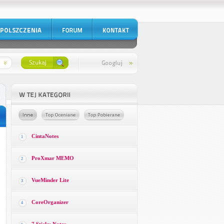
CintaNotes
1
ProXmar MEMO
2
VueMinder Lite
3
CoreOrganizer
4