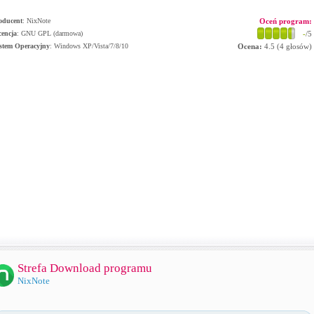
oducent
:
NixNote
Oceń program:
cencja
: GNU GPL (darmowa)
-
/5
stem Operacyjny
:
Windows XP/Vista/7/8/10
Ocena:
4.5
(
4
głosów)
Strefa Download programu
NixNote