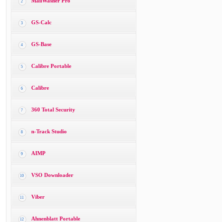
MailWasher Pro
2
GS-Calc
3
GS-Base
4
Calibre Portable
5
Calibre
6
360 Total Security
7
n-Track Studio
8
AIMP
9
VSO Downloader
10
Viber
11
Ahnenblatt Portable
12