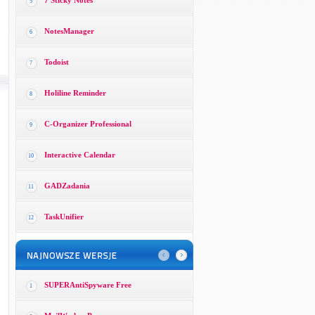
7 Sticky Notes
5
NotesManager
6
Todoist
7
Holiline Reminder
8
C-Organizer Professional
9
Interactive Calendar
10
GADZadania
11
TaskUnifier
12
SUPERAntiSpyware Free
1