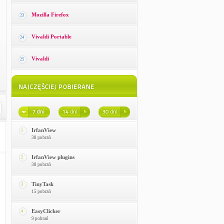
Mozilla Firefox
23
Vivaldi Portable
24
Vivaldi
25
IrfanView
1
38 pobrań
IrfanView plugins
2
38 pobrań
TinyTask
3
15 pobrań
EasyClicker
4
9 pobrań