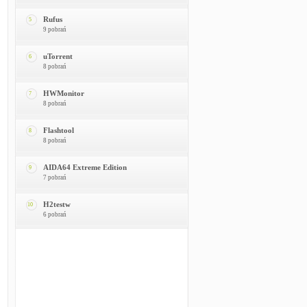
Rufus
5
9 pobrań
uTorrent
6
8 pobrań
HWMonitor
7
8 pobrań
Flashtool
8
8 pobrań
AIDA64 Extreme Edition
9
7 pobrań
H2testw
10
6 pobrań