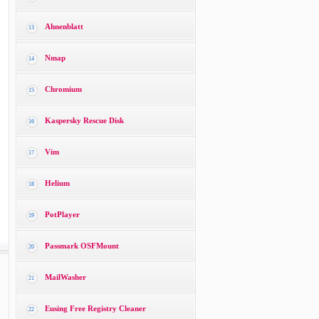
Ahnenblatt
13
Nmap
14
Chromium
15
Kaspersky Rescue Disk
16
Vim
17
Helium
18
PotPlayer
19
Passmark OSFMount
20
MailWasher
21
Eusing Free Registry Cleaner
22