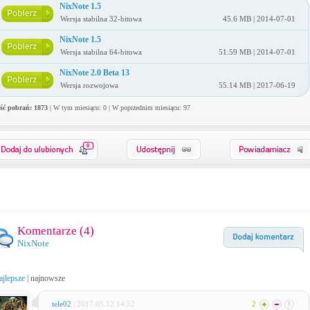
NixNote 1.5
Wersja stabilna 32-bitowa
45.6 MB | 2014-07-01
NixNote 1.5
Wersja stabilna 64-bitowa
51.59 MB | 2014-07-01
NixNote 2.0 Beta 13
Wersja rozwojowa
55.14 MB | 2017-06-19
ość pobrań: 1873
| W tym miesiącu: 0 | W poprzednim miesiącu: 97
0
Komentarze (
4
)
NixNote
ajlepsze
|
najnowsze
tele02
| 2017.05.12 14:52
2