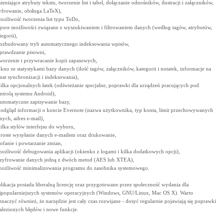
ieniające atrybuty tekstu, tworzenie list i tabel, dołączanie odnośników, ilustracji i załączników,
yfrowanie, obsługa LaTeX),
możliwość tworzenia list typu ToDo,
spore możliwości związane z wyszukiwaniem i filtrowaniem danych (według tagów, atrybutów,
tegorii),
rozbudowany tryb automatycznego indeksowania wpisów,
sprawdzanie pisowni,
tworzenie i przywracanie kopii zapasowych,
okno ze statystykami bazy danych (ilość tagów, załączników, kategorii i notatek, informacje na
mat synchronizacji i indeksowania),
kilka opcjonalnych łatek (odświeżanie specjalne, poprawki dla urządzeń pracujących pod
ntrolą systemu Android),
automatyczne zapisywanie bazy,
podgląd informacji o koncie Evernote (nazwa użytkownika, typ konta, limit przechowywanych
nych, adres e-mail),
kilka stylów interfejsu do wyboru,
proste wysyłanie danych e-mailem oraz drukowanie,
cofanie i powtarzanie zmian,
możliwość debugowania aplikacji (okienko z logami i kilka dodatkowych opcji),
szyfrowanie danych jedną z dwóch metod (AES lub XTEA),
możliwość minimalizowania programu do zasobnika systemowego.
likacja posiada liberalną licencję oraz przygotowane przez społeczność wydania dla
jpopularniejszych systemów operacyjnych (Windows, GNU/Linux, Mac OS X). Warto
znaczyć również, że narzędzie jest cały czas rozwijane - dosyć regularnie pojawiają się poprawki
alezionych błędów i nowe funkcje.