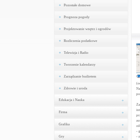
Pozostałe domowe
Prognoza pogody
Projektowanie wnętrz i ogrodów
Rozliczenia podatkowe
Telewizja i Radio
Tworzenie kalendarzy
Zarządzanie budżetem
(o
Zdrowie i uroda
Na
po
Edukacja i Nauka
Za
in
Firma
pr
au
Grafika
zd
- 
Gry
- 