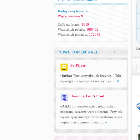
Dodaj swój temat
Więcej tematów
Osób na forum:
1819
Wszystkich postów:
986432
Wszystkich tematów:
172049
Il
PotPlayer
~kuśka:
Tnie wszystko jak brzytwa ! Nikt
lepszego nie wymyślił i nie wymyśli ...
Directory List & Print
~AAA:
To rzeczywiście bardzo dobry
program, szczerze wart polecenia. Przy tak
wysokiej ocenie być może niestosowne jest
wspominać o innym, nieco l...
n