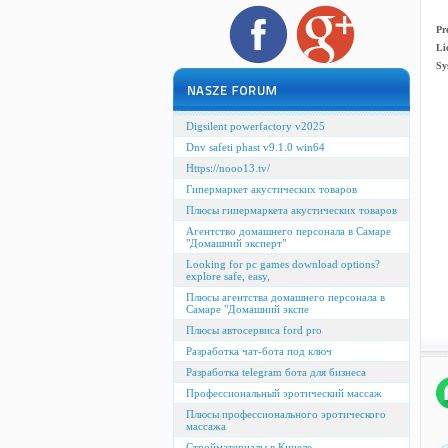
Pr
Li
Sy
Digsilent powerfactory v2025
Dnv safeti phast v9.1.0 win64
Https://nooo13.tv/
Гипермаркет акустических товаров
Плюсы гипермаркета акустических товаров
Агентство домашнего персонала в Самаре
"Домашний эксперт"
Looking for pc games download options?
explore safe, easy,
Плюсы агентства домашнего персонала в
Самаре "Домашний экспе
Плюсы автосервиса ford pro
Разработка чат-бота под ключ
Разработка telegram бота для бизнеса
Профессиональный эротический массаж
Плюсы профессионального эротического
массажа
Стройматериалы в Кинеле