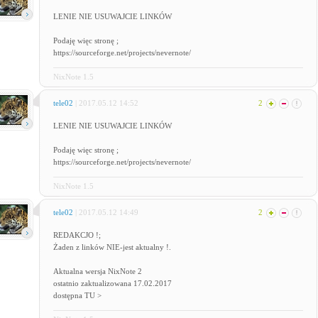
LENIE NIE USUWAJCIE LINKÓW
Podaję więc stronę ;
https://sourceforge.net/projects/nevernote/
NixNote 1.5
tele02
| 2017.05.12 14:52
2
LENIE NIE USUWAJCIE LINKÓW
Podaję więc stronę ;
https://sourceforge.net/projects/nevernote/
NixNote 1.5
tele02
| 2017.05.12 14:49
2
REDAKCJO !;
Żaden z linków NIE-jest aktualny !.
Aktualna wersja NixNote 2
ostatnio zaktualizowana 17.02.2017
dostępna TU >