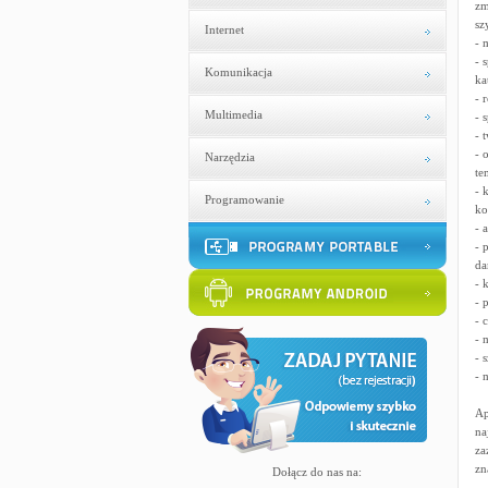
zm
sz
Internet
- 
- 
Komunikacja
ka
- 
Multimedia
- 
- 
- 
Narzędzia
te
- 
Programowanie
ko
- 
- 
da
- 
- 
- 
- 
- 
- 
Ap
na
za
zn
Dołącz do nas na: