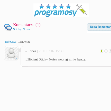
Komentarze (
1
)
Sticky Notes
najlepsze
|
najnowsze
~Lopez
| 2011.07.02 15:39
0
Efficient Sticky Notes według mnie lepszy.