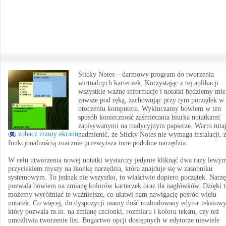
Sticky Notes – darmowy program do tworzenia
wirtualnych karteczek. Korzystając z tej aplikacji
wszystkie ważne informacje i notatki będziemy mie
zawsze pod ręką, zachowując przy tym porządek w
otoczeniu komputera. Wykluczamy bowiem w ten
sposób konieczność zaśmiecania biurka notatkami
zapisywanymi na tradycyjnym papierze. Warto tuta
zobacz zrzuty ekranu
nadmienić, że Sticky Notes nie wymaga instalacji, 
funkcjonalnością znacznie przewyższa inne podobne narzędzia.
W celu utworzenia nowej notatki wystarczy jedynie kliknąć dwa razy lewy
przyciskiem myszy na ikonkę narzędzia, która znajduje się w zasobniku
systemowym. To jednak nie wszystko, to właściwie dopiero początek. Narzę
pozwala bowiem na zmianę kolorów karteczek oraz tła nagłówków. Dzięki 
możemy wyróżniać te ważniejsze, co ułatwi nam nawigację pośród wielu
notatek. Co więcej, do dyspozycji mamy dość rozbudowany edytor tekstowy
który pozwala m.in. na zmianę czcionki, rozmiaru i koloru tekstu, czy też
umożliwia tworzenie list. Bogactwo opcji dostępnych w edytorze niewiele