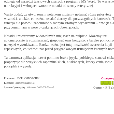
odbiega od narzędzi tekstowych znanych z programu MS Word. To wszystk
uatrakcyjni i wzbogaci tworzone notatki od strony estetycznej.
Warto dodać, że utworzonym notatkom możemy nadawać różne priorytety
ważności, a także, co ważne, ustalać alarmy dla poszczególnych karteczek. 
funkcja nie pozwoli zapomnieć o żadnym istotnym wydarzeniu – dźwięk al
przypomni nam w porę o czekających obowiązkach.
Notatki umieszczamy w dowolnych miejscach na pulpicie. Możemy też
automatycznie je rozmieszczać, grupować oraz korzystać z bardzo pomocny
narzędzi wyszukiwania. Bardzo ważna jest tutaj możliwość tworzenia kopii
zapasowych, co uchroni nas przed przypadkowym usunięciem istotnych nota
Ta darmowa aplikacja, nawet pomimo braku języka polskiego, stanowi ciek
propozycję dla wszystkich zapominalskich, a także tych, którzy cenią sobie
porządek i wygodę.
Producent
:
IGOR VIGDORCHIK
Oceń pro
Licencja
: Freeware (darmowa)
System Operacyjny
:
Windows 2000/XP/Vista/7
Ocena:
4.5
(
8
gł