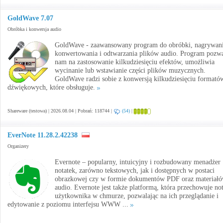
GoldWave 7.07
Obróbka i konwersja audio
GoldWave - zaawansowany program do obróbki, nagrywani
konwertowania i odtwarzania plików audio. Program pozw
nam na zastosowanie kilkudziesięciu efektów, umożliwia
wycinanie lub wstawianie części plików muzycznych.
GoldWave radzi sobie z konwersją kilkudziesięciu formató
dźwiękowych, które obsługuje.
Shareware (testowa) | 2026.08.04 | Pobrań: 118744 |
(54)
|
EverNote 11.28.2.42238
Organizery
Evernote – popularny, intuicyjny i rozbudowany menadżer
notatek, zarówno tekstowych, jak i dostępnych w postaci
obrazkowej czy w formie dokumentów PDF oraz materiał
audio. Evernote jest także platformą, która przechowuje not
użytkownika w chmurze, pozwalając na ich przeglądanie i
edytowanie z poziomu interfejsu WWW ...