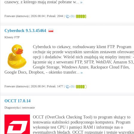
czasowy, z którego mają zostać pobrane w...
Freeware (darmowa) | 2026.08.04 | Pobrań: 2044 |
(1)
|
Cyberduck 9.5.3.45464
Klienty FTP
Cyberduck to ciekawy, rozbudowany klient FTP. Program
cechuje się przede wszystkim szerokim zestawem oferowan
opcji i dodatków. Wśród nich znajdują się między innymi: 
łączenie się z serwerami FTP, SFTP, WebDAV, Amazon S3,
Google Storage, Windows Azure, Rackspace Cloud Files,
Google Docs, Dropbox, - okienko transfer...
Freeware (darmowa) | 2026.08.04 | Pobrań: 1477 |
(1)
|
OCCT 17.0.14
Diagnostyka i testowanie
OCCT (OverClock Checking Tool) to program służący to
testowania stabilności podkręconego komputera. Program
wykonuje test CPU i pamięci RAM i informuje nas o
ewentualnych błędach. OCCT rozpoznaje i testuje wszystki