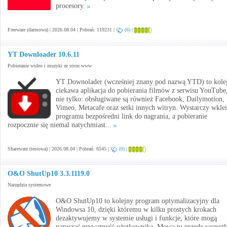
procesory.
Freeware (darmowa) | 2026.08.04 | Pobrań: 119231 |
(6)
|
YT Downloader 10.6.11
Pobieranie wideo i muzyki ze stron www
YT Downolader (wcześniej znany pod nazwą YTD) to kole
ciekawa aplikacja do pobierania filmów z serwisu YouTube,
nie tylko: obsługiwane są również Facebook, Dailymotion,
Vimeo, Metacafe oraz setki innych witryn. Wystarczy wkle
programu bezpośredni link do nagrania, a pobieranie
rozpocznie się niemal natychmiast...
Shareware (testowa) | 2026.08.04 | Pobrań: 6545 |
(0)
|
O&O ShutUp10 3.3.1119.0
Narzędzia systemowe
O&O ShutUp10 to kolejny program optymalizacyjny dla
Windowsa 10, dzięki któremu w kilku prostych krokach
dezaktywujemy w systemie usługi i funkcje, które mogą
naruszać prywatność użytkownika. Mowa tu przede wszyst