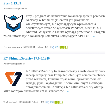
Prey 1.13.39
Pozostałe zabezpieczające
Prey - program do namierzania lokalizacji sprzętu przenośn
Napisany w bashu dzięki czemu jest programem
wielosystemowym, nie wymagającym wprowadzenia
dodatkowych zmian w systemach Windows, Mac OS X i
Android. W systemie Linuks wymaga praw root-a. Progra
zbiera informacje o lokalizacji komputera korzystając z API usłu...
Freeware (darmowa) | 2026.08.04 | Pobrań: 4294 |
(5)
|
K7 UltimateSecurity 17.0.0.1240
Pakiety zabezpieczające
K7 UltimateSecurity to zaawansowany i rozbudowany paki
zabezpieczający nasz komputer, oferujący kompletną obron
przed wirusami, koniami trojańskimi, oprogramowaniem
szpiegującym, keyloggerami i wszelkim innym złośliwym
oprogramowaniem. Aplikacja K7 UltimateSecurity oferuje
kilka rodzajów skanowania (m.in standardow...
Trial (testowa) | 2026.08.04 | Pobrań: 1408 |
(0)
|