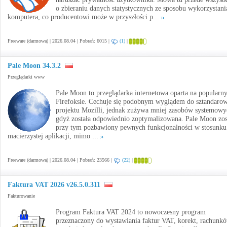
o zbieraniu danych statystycznych ze sposobu wykorzystani
komputera, co producentowi może w przyszłości p...
Freeware (darmowa) | 2026.08.04 | Pobrań: 6015 |
(1)
|
Pale Moon 34.3.2
Przeglądarki www
Pale Moon to przeglądarka internetowa oparta na popularn
Firefoksie. Cechuje się podobnym wyglądem do sztandaro
projektu Mozilli, jednak zużywa mniej zasobów systemowy
gdyż została odpowiednio zoptymalizowana. Pale Moon zos
przy tym pozbawiony pewnych funkcjonalności w stosunku
macierzystej aplikacji, mimo ...
Freeware (darmowa) | 2026.08.04 | Pobrań: 23566 |
(22)
|
Faktura VAT 2026 v26.5.0.311
Fakturowanie
Program Faktura VAT 2024 to nowoczesny program
przeznaczony do wystawiania faktur VAT, korekt, rachunkó