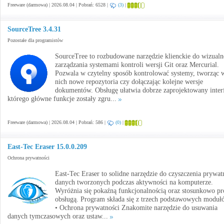
Freeware (darmowa) | 2026.08.04 | Pobrań: 6528 |
(3)
|
SourceTree 3.4.31
Pozostałe dla programistów
SourceTree to rozbudowane narzędzie klienckie do wizual
zarządzania systemami kontroli wersji Git oraz Mercurial.
Pozwala w czytelny sposób kontrolować systemy, tworząc 
nich nowe repozytoria czy dołączając kolejne wersje
dokumentów. Obsługę ułatwia dobrze zaprojektowany interf
którego główne funkcje zostały zgru...
Freeware (darmowa) | 2026.08.04 | Pobrań: 586 |
(0)
|
East-Tec Eraser 15.0.0.209
Ochrona prywatności
East-Tec Eraser to solidne narzędzie do czyszczenia prywa
danych tworzonych podczas aktywności na komputerze.
Wyróżnia się pokaźną funkcjonalnością oraz stosunkowo pr
obsługą. Program składa się z trzech podstawowych moduł
• Ochrona prywatności Znakomite narzędzie do usuwania
danych tymczasowych oraz ustaw...