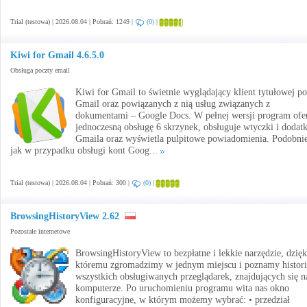
Trial (testowa) | 2026.08.04 | Pobrań: 1249 |
(0)
|
Kiwi for Gmail 4.6.5.0
Obsługa poczty email
Kiwi for Gmail to świetnie wyglądający klient tytułowej po
Gmail oraz powiązanych z nią usług związanych z
dokumentami – Google Docs. W pełnej wersji program ofe
jednoczesną obsługę 6 skrzynek, obsługuje wtyczki i dodatk
Gmaila oraz wyświetla pulpitowe powiadomienia. Podobnie
jak w przypadku obsługi kont Goog...
Trial (testowa) | 2026.08.04 | Pobrań: 300 |
(0)
|
BrowsingHistoryView 2.62
Pozostałe internetowe
BrowsingHistoryView to bezpłatne i lekkie narzędzie, dzięk
któremu zgromadzimy w jednym miejscu i poznamy histori
wszystkich obsługiwanych przeglądarek, znajdujących się n
komputerze. Po uruchomieniu programu wita nas okno
konfiguracyjne, w którym możemy wybrać: • przedział