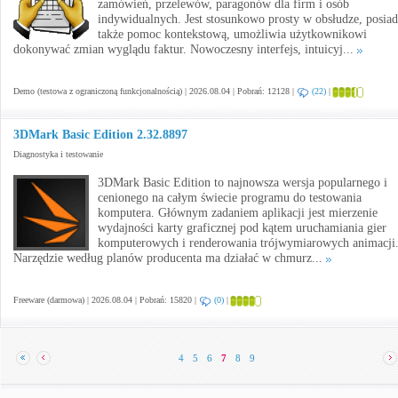
zamówień, przelewów, paragonów dla firm i osób
indywidualnych. Jest stosunkowo prosty w obsłudze, posia
także pomoc kontekstową, umożliwia użytkownikowi
dokonywać zmian wyglądu faktur. Nowoczesny interfejs, intuicyj...
Demo (testowa z ograniczoną funkcjonalnością) | 2026.08.04 | Pobrań: 12128 |
(22)
|
3DMark Basic Edition 2.32.8897
Diagnostyka i testowanie
3DMark Basic Edition to najnowsza wersja popularnego i
cenionego na całym świecie programu do testowania
komputera. Głównym zadaniem aplikacji jest mierzenie
wydajności karty graficznej pod kątem uruchamiania gier
komputerowych i renderowania trójwymiarowych animacji
Narzędzie według planów producenta ma działać w chmurz...
Freeware (darmowa) | 2026.08.04 | Pobrań: 15820 |
(0)
|
4
5
6
7
8
9