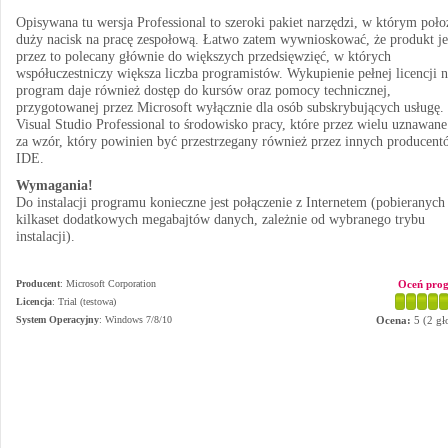
Opisywana tu wersja Professional to szeroki pakiet narzędzi, w którym poł
duży nacisk na pracę zespołową. Łatwo zatem wywnioskować, że produkt je
przez to polecany głównie do większych przedsięwzięć, w których
współuczestniczy większa liczba programistów. Wykupienie pełnej licencji 
program daje również dostęp do kursów oraz pomocy technicznej,
przygotowanej przez Microsoft wyłącznie dla osób subskrybujących usługę.
Visual Studio Professional to środowisko pracy, które przez wielu uznawane 
za wzór, który powinien być przestrzegany również przez innych producent
IDE.
Wymagania!
Do instalacji programu konieczne jest połączenie z Internetem (pobieranych 
kilkaset dodatkowych megabajtów danych, zależnie od wybranego trybu
instalacji).
Producent
:
Microsoft Corporation
Oceń pro
Licencja
: Trial (testowa)
System Operacyjny
:
Windows 7/8/10
Ocena:
5
(
2
gł