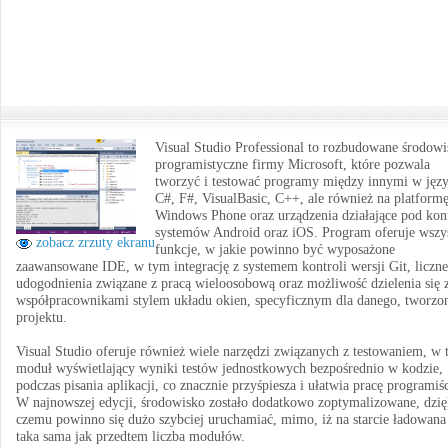
Visual Studio Professional to rozbudowane środow
programistyczne firmy Microsoft, które pozwala
tworzyć i testować programy między innymi w jęz
C#, F#, VisualBasic, C++, ale również na platform
Windows Phone oraz urządzenia działające pod kon
systemów Android oraz iOS. Program oferuje wszy
zobacz zrzuty ekranu
funkcje, w jakie powinno być wyposażone
zaawansowane IDE, w tym integrację z systemem kontroli wersji Git, liczne
udogodnienia związane z pracą wieloosobową oraz możliwość dzielenia się 
współpracownikami stylem układu okien, specyficznym dla danego, tworzo
projektu.
Visual Studio oferuje również wiele narzędzi związanych z testowaniem, w
moduł wyświetlający wyniki testów jednostkowych bezpośrednio w kodzie,
podczas pisania aplikacji, co znacznie przyśpiesza i ułatwia pracę programiśc
W najnowszej edycji, środowisko zostało dodatkowo zoptymalizowane, dzię
czemu powinno się dużo szybciej uruchamiać, mimo, iż na starcie ładowana 
taka sama jak przedtem liczba modułów.