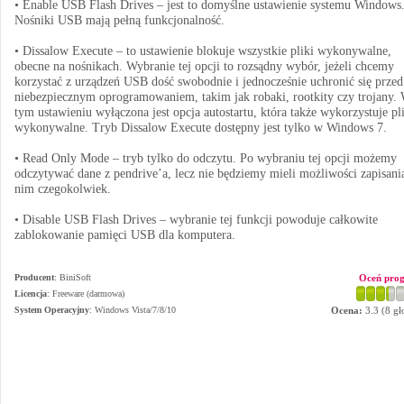
• Enable USB Flash Drives – jest to domyślne ustawienie systemu Windows
Nośniki USB mają pełną funkcjonalność.
• Dissalow Execute – to ustawienie blokuje wszystkie pliki wykonywalne,
obecne na nośnikach. Wybranie tej opcji to rozsądny wybór, jeżeli chcemy
korzystać z urządzeń USB dość swobodnie i jednocześnie uchronić się przed
niebezpiecznym oprogramowaniem, takim jak robaki, rootkity czy trojany.
tym ustawieniu wyłączona jest opcja autostartu, która także wykorzystuje pl
wykonywalne. Tryb Dissalow Execute dostępny jest tylko w Windows 7.
• Read Only Mode – tryb tylko do odczytu. Po wybraniu tej opcji możemy
odczytywać dane z pendrive’a, lecz nie będziemy mieli możliwości zapisani
nim czegokolwiek.
• Disable USB Flash Drives – wybranie tej funkcji powoduje całkowite
zablokowanie pamięci USB dla komputera.
Producent
:
BiniSoft
Oceń pro
Licencja
: Freeware (darmowa)
System Operacyjny
:
Windows Vista/7/8/10
Ocena:
3.3
(
8
gł