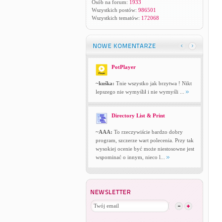
Osób na forum:
1933
Wszystkich postów:
986501
Wszystkich tematów:
172068
PotPlayer
~kuśka:
Tnie wszystko jak brzytwa ! Nikt
lepszego nie wymyślił i nie wymyśli ...
Directory List & Print
~AAA:
To rzeczywiście bardzo dobry
program, szczerze wart polecenia. Przy tak
wysokiej ocenie być może niestosowne jest
wspominać o innym, nieco l...