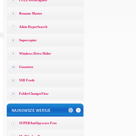
FULL-DISKfighter
5
Rename Master
6
Aikin HyperSearch
7
Supercopier
8
Windows Drive Hider
9
Geosetter
10
SSD Fresh
11
FolderChangesView
12
SUPERAntiSpyware Free
1