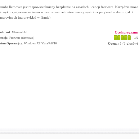
umbs Remover jest rozpowszechniany bezpłatnie na zasadach licencji freeware. Narzędzie może
ć wykorzystywane zarówno w zastosowaniach niekomercyjnych (na przykład w domu) jak i
mercyjnych (na przykład w firmie).
oducent
:
Xtreme-LAb
Oceń program:
cencja
: Freeware (darmowa)
-
/5
stem Operacyjny
:
Windows XP/Vista/7/8/10
Ocena:
5
(
3
głosów)