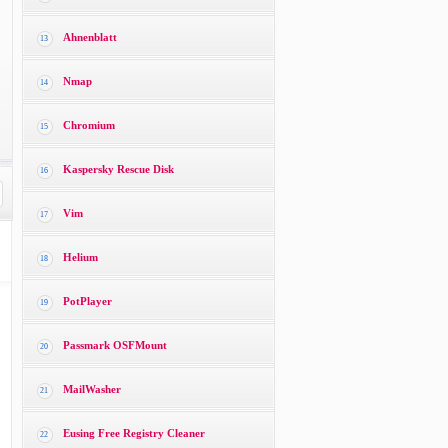
Ahnenblatt
13
Nmap
14
Chromium
15
Kaspersky Rescue Disk
16
Vim
17
Helium
18
PotPlayer
19
Passmark OSFMount
20
MailWasher
21
Eusing Free Registry Cleaner
22