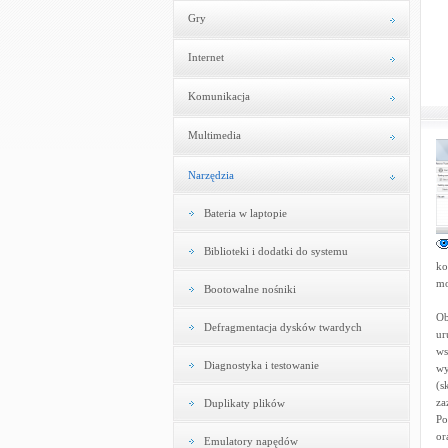
Gry
Internet
Komunikacja
Multimedia
Narzędzia
Bateria w laptopie
Biblioteki i dodatki do systemu
ko
mo
Bootowalne nośniki
Ob
Defragmentacja dysków twardych
ur
ws
Diagnostyka i testowanie
wy
(s
za
Duplikaty plików
Po
or
Emulatory napędów