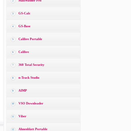
MailWasher Pro
2
GS-Calc
3
GS-Base
4
Calibre Portable
5
Calibre
6
360 Total Security
7
n-Track Studio
8
AIMP
9
VSO Downloader
10
Viber
11
Ahnenblatt Portable
12