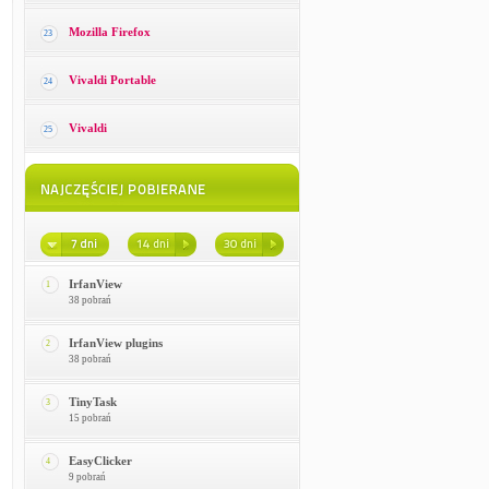
Mozilla Firefox
23
Vivaldi Portable
24
Vivaldi
25
IrfanView
1
38 pobrań
IrfanView plugins
2
38 pobrań
TinyTask
3
15 pobrań
EasyClicker
4
9 pobrań