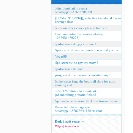
Join illuminati in russia
whatsapp:+237682708999
[[+256759162994]]] effective traditional healer
revenge deat
wi-fi windows vista - jak uruchomic ?
Buy counterfeit banknotes(whatsapp
+237651479273)
spolszczenie do gry chrome 1
Space apk: download mods that actually work
Vegas88
Spolszczenie do gry toy story 3
spolszczenie do nox
program do zmniejszania rozmiaru mp3
Is the kailas fuga the best trail shoe for ultra
running and
+27632807647join illuminati in
johannesburg,pretoria,finland
Spolszczenie do warcraft 3: the frozen throne
Powerful miscarriage spell
whatsapp+237676641179 /instant
Dodaj swój temat
Więcej tematów