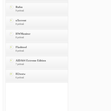
Rufus
5
9 pobrań
uTorrent
6
8 pobrań
HWMonitor
7
8 pobrań
Flashtool
8
8 pobrań
AIDA64 Extreme Edition
9
7 pobrań
H2testw
10
6 pobrań