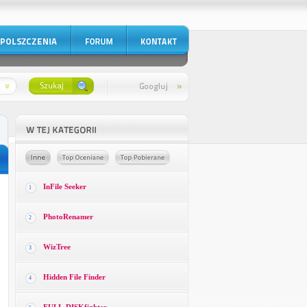
InFile Seeker
1
PhotoRenamer
2
WizTree
3
Hidden File Finder
4