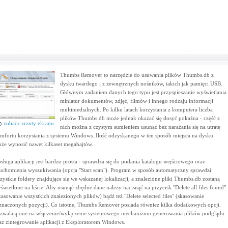
Thumbs Remover to narzędzie do usuwania plików Thumbs.db z
dysku twardego i z zewnętrznych nośników, takich jak pamięci USB.
Głównym zadaniem danych tego typu jest przyspieszanie wyświetlania
miniatur dokumentów, zdjęć, filmów i innego rodzaju informacji
multimedialnych. Po kilku latach korzystania z komputera liczba
plików Thumbs.db może jednak okazać się dosyć pokaźna - część z
zobacz zrzuty ekranu
nich można z czystym sumieniem usunąć bez narażania się na utratę
mfortu korzystania z systemu Windows. Ilość odzyskanego w ten sposób miejsca na dysku
że wynosić nawet kilkaset megabajtów.
sługa aplikacji jest bardzo prosta - sprawdza się do podania katalogu wejściowego oraz
uchomienia wyszukiwania (opcja "Start scan"). Program w sposób automatyczny sprawdzi
zystkie foldery znajdujące się we wskazanej lokalizacji, a znalezione pliki Thumbs.db zostaną
świetlone na liście. Aby usunąć zbędne dane należy nacisnąć na przycisk "Delete all files found"
kasowanie wszystkich znalezionych plików) bądź też "Delete selected files" (skasowanie
znaczonych pozycji). Co istotne, Thumbs Remover posiada również kilka dodatkowych opcji.
zwalają one na włączenie/wyłączenie systemowego mechanizmu generowania plików podglądu
az zintegrowanie aplikacji z Eksploratorem Windows.