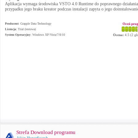
Aplikacja wymaga środowiska VSTO 4.0 Runtime do poprawnego działani
przypadku jego braku kreator podczas instalacji zapyta o jego doinstalowani
Producent
:
Grapple Data Technology
Oceń pro
Licencja
: Trial (testowa)
System Operacyjny
:
Windows XP/Vista/7/8/10
Ocena:
4.5
(
2
gł
Strefa Download programu
Aikin HyperSearch