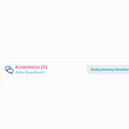
Komentarze (
0
)
Aikin HyperSearch