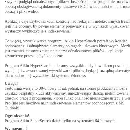
• szybki podgląd odnalezionych plików, bezpośrednio w programie; na chwi
obecną obsługiwane są dokumenty tekstowe i PDF, wiadomości e-mail, muz
obrazy i pliki wideo.
Aplikacja daje użytkownikowi kontrolę nad rodzajami indeksowanych treści
jeśli nie chcemy, by pewne elementy pojawiały się w wynikach wyszukiwani
wystarczy wykluczyć je z indeksowania.
Co więcej, wyszukiwarka programu Aikin HyperSearch potrafi wyświetlać
podpowiedzi i odnajdywać elementy po tagach i słowach kluczowych. Możl
jest również masowe zmienianie nazw odnalezionych plików – aplikacje
zewnętrzne przestają być konieczne.
Program Aikin HyperSearch polecamy wszystkim użytkownikom poszukuj
wydajnej i zaawansowanej wyszukiwarki plików, będącej rozsądną alternat
dla wbudowanej wyszukiwarki systemu Windows.
Uwaga!
Testowana wersja to 30-dniowy Trial, jednak na stronie producenta można
uzyskać bezpłatny klucz aktywacyjny, umożliwiający dalszą, nielimitowaną
czasowo pracę z programem, której funkcjonalność nieznacznie ustępuje wer
Pro (nie jest możliwe m.in indeksowanie elementów pochodzących z MS
Outlook).
Ograniczenia!
Program Aikin SuperSearch działa tylko na systemach 64-bitowych.
Wymagania!