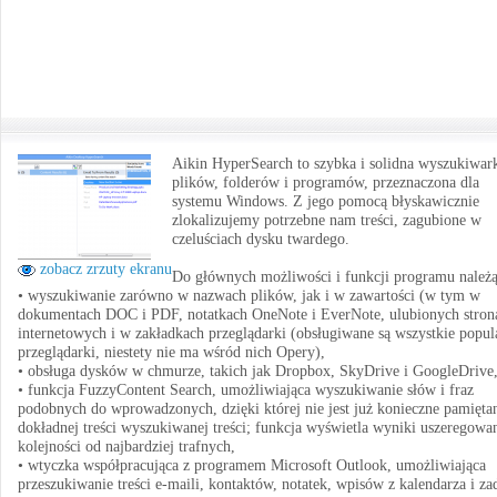
Aikin HyperSearch to szybka i solidna wyszukiwar
plików, folderów i programów, przeznaczona dla
systemu Windows. Z jego pomocą błyskawicznie
zlokalizujemy potrzebne nam treści, zagubione w
czeluściach dysku twardego.
zobacz zrzuty ekranu
Do głównych możliwości i funkcji programu należą
• wyszukiwanie zarówno w nazwach plików, jak i w zawartości (w tym w
dokumentach DOC i PDF, notatkach OneNote i EverNote, ulubionych stron
internetowych i w zakładkach przeglądarki (obsługiwane są wszystkie popul
przeglądarki, niestety nie ma wśród nich Opery),
• obsługa dysków w chmurze, takich jak Dropbox, SkyDrive i GoogleDrive
• funkcja FuzzyContent Search, umożliwiająca wyszukiwanie słów i fraz
podobnych do wprowadzonych, dzięki której nie jest już konieczne pamięta
dokładnej treści wyszukiwanej treści; funkcja wyświetla wyniki uszeregowa
kolejności od najbardziej trafnych,
• wtyczka współpracująca z programem Microsoft Outlook, umożliwiająca
przeszukiwanie treści e-maili, kontaktów, notatek, wpisów z kalendarza i za