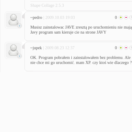
Shape Collage 2.5.3
~pedro
| 2009.10.03 19:03
0
Musisz zainstalowac JAVE zresztą po uruchomieniu nie mają
Javy program sam kieruje cie na strone JAVY
~jupek
| 2009.08.23 12:37
0
OK. Program pobrałem i zainstalowałem bez problemu. Ale
nie chce mi go uruchomić. mam XP. czy ktoś wie dlaczego ?