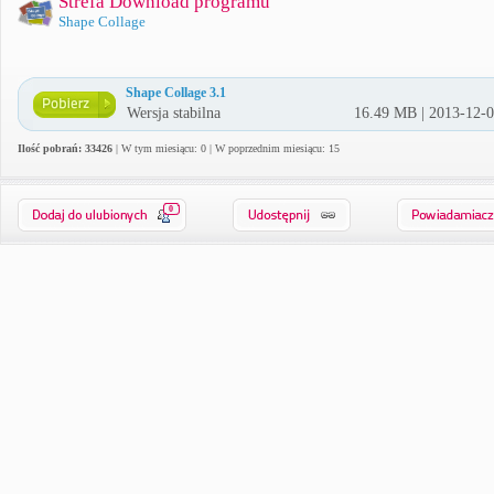
Strefa Download programu
Shape Collage
Shape Collage 3.1
Wersja stabilna
16.49 MB | 2013-12-
Ilość pobrań: 33426
| W tym miesiącu: 0 | W poprzednim miesiącu: 15
0