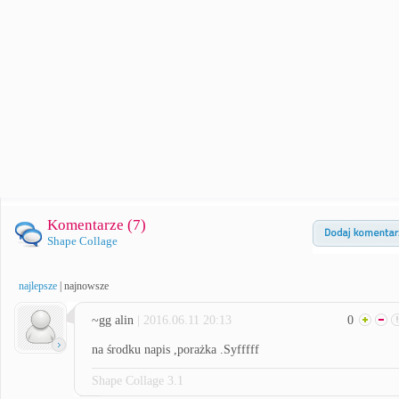
Komentarze (
7
)
Shape Collage
najlepsze
|
najnowsze
~gg alin
| 2016.06.11 20:13
0
na środku napis ,porażka .Syfffff
Shape Collage 3.1