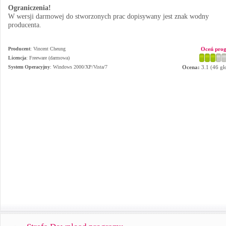
Ograniczenia!
W wersji darmowej do stworzonych prac dopisywany jest znak wodny
producenta.
Producent
:
Vincent Cheung
Oceń pro
Licencja
: Freeware (darmowa)
System Operacyjny
:
Windows 2000/XP/Vista/7
Ocena:
3.1
(
46
gł