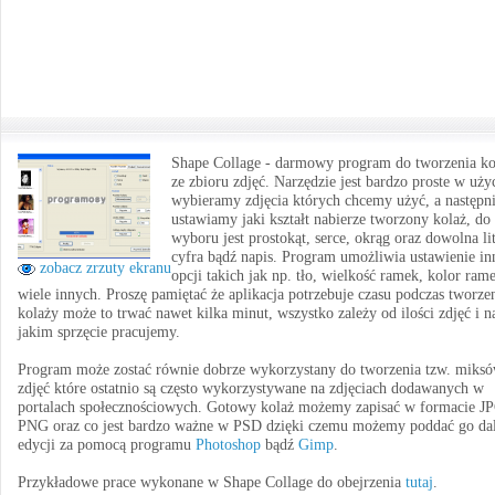
Shape Collage - darmowy program do tworzenia ko
ze zbioru zdjęć. Narzędzie jest bardzo proste w uży
wybieramy zdjęcia których chcemy użyć, a następn
ustawiamy jaki kształt nabierze tworzony kolaż, do
wyboru jest prostokąt, serce, okrąg oraz dowolna lit
cyfra bądź napis. Program umożliwia ustawienie i
zobacz zrzuty ekranu
opcji takich jak np. tło, wielkość ramek, kolor rame
wiele innych. Proszę pamiętać że aplikacja potrzebuje czasu podczas tworze
kolaży może to trwać nawet kilka minut, wszystko zależy od ilości zdjęć i n
jakim sprzęcie pracujemy.
Program może zostać równie dobrze wykorzystany do tworzenia tzw. miks
zdjęć które ostatnio są często wykorzystywane na zdjęciach dodawanych w
portalach społecznościowych. Gotowy kolaż możemy zapisać w formacie J
PNG oraz co jest bardzo ważne w PSD dzięki czemu możemy poddać go dal
edycji za pomocą programu
Photoshop
bądź
Gimp
.
Przykładowe prace wykonane w Shape Collage do obejrzenia
tutaj
.