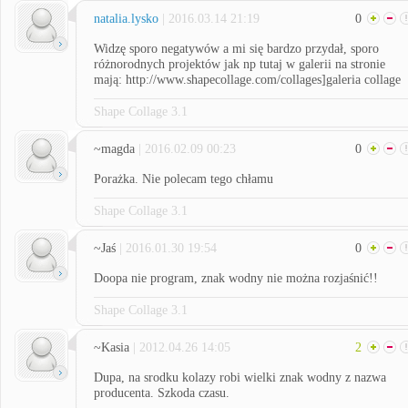
natalia.lysko
| 2016.03.14 21:19
0
Widzę sporo negatywów a mi się bardzo przydał, sporo
różnorodnych projektów jak np tutaj w galerii na stronie
mają: http://www.shapecollage.com/collages]galeria collage
Shape Collage 3.1
~magda
| 2016.02.09 00:23
0
Porażka. Nie polecam tego chłamu
Shape Collage 3.1
~Jaś
| 2016.01.30 19:54
0
Doopa nie program, znak wodny nie można rozjaśnić!!
Shape Collage 3.1
~Kasia
| 2012.04.26 14:05
2
Dupa, na srodku kolazy robi wielki znak wodny z nazwa
producenta. Szkoda czasu.