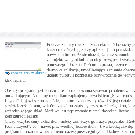
Podczas zmiany rozdzielczości ekranu (chociażby 
kątem niektórych gier czy aplikacji) lub przesiadce
nowy monitor może się okazać, że nasz starannie
zaprojektowany układ ikon uległ rozsypce i wymag
ponownego ułożenia. ReIcon to prosta, przenośna i
darmowa aplikacja, umożliwiająca zapisanie obecn
zobacz zrzuty ekranu
układu pulpitu i późniejsze przywrócenie go jedny
kliknięciem.
Obsługa programu jest bardzo prosta i nie powinna sprawiać problemów na
początkującym. Aktualny układ ikon zapisujemy przyciskiem „Save Icon’s
Layout”. Pojawi się on na liście, na której zobaczymy również jego detale:
rozdzielczość ekranu, w której został on zapisany, czas oraz liczbę ikon, któ
wchodzą w jego skład. Możliwe jest zapisywanie niemal dowolnej liczby
konfiguracji ekranu.
Chcąc wczytać dany układ ikon, należy zaznaczyć go i użyć przycisku „Rest
Icon’s Layout”, co – nawet przy wielkiej liczbie ikon – trwa krótką chwilę.
programie można również zmienić nazwę poszczególnych układów ikon, co