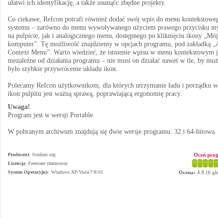
ułatwi ich identyfikację, a także usunąćc zbędne projekty.
Co ciekawe, ReIcon potrafi również dodać swój wpis do menu kontekstowe
systemu – zarówno do menu wywoływanego użyciem prawego przycisku m
na pulpicie, jak i analogicznego menu, dostępnego po kliknięciu ikony „Mój
komputer”. Tę możliwość znajdziemy w opcjach programu, pod zakładką 
Context Menu”. Warto wiedzieć, że istnienie wpisu w menu kontekstowym j
niezależne od działania programu – nie musi on działać nawet w tle, by mo
było szybkie przywrócenie układu ikon.
Polecamy ReIcon użytkownikom, dla których utrzymanie ładu i porządku w
ikon pulpitu jest ważną sprawą, poprawiającą ergonomię pracy.
Uwaga!
Program jest w wersji Portable.
W pobranym archiwum znajdują się dwie wersje programu: 32 i 64-bitowa.
Producent
:
Sordum.org
Oceń pro
Licencja
: Freeware (darmowa)
System Operacyjny
:
Windows XP/Vista/7/8/10
Ocena:
4.8
(
6
gł