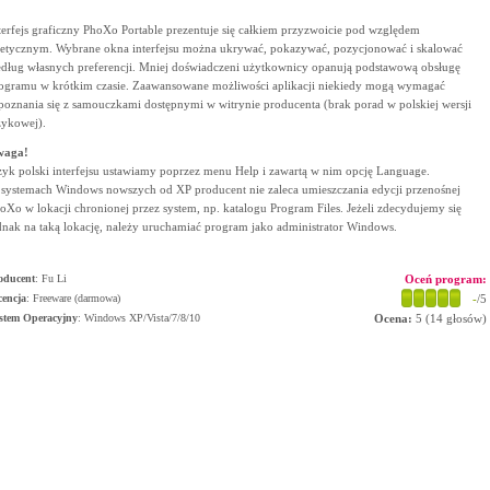
terfejs graficzny PhoXo Portable prezentuje się całkiem przyzwoicie pod względem
tetycznym. Wybrane okna interfejsu można ukrywać, pokazywać, pozycjonować i skalować
dług własnych preferencji. Mniej doświadczeni użytkownicy opanują podstawową obsługę
ogramu w krótkim czasie. Zaawansowane możliwości aplikacji niekiedy mogą wymagać
poznania się z samouczkami dostępnymi w witrynie producenta (brak porad w polskiej wersji
zykowej).
waga!
zyk polski interfejsu ustawiamy poprzez menu Help i zawartą w nim opcję Language.
systemach Windows nowszych od XP producent nie zaleca umieszczania edycji przenośnej
oXo w lokacji chronionej przez system, np. katalogu Program Files. Jeżeli zdecydujemy się
dnak na taką lokację, należy uruchamiać program jako administrator Windows.
oducent
:
Fu Li
Oceń program:
cencja
: Freeware (darmowa)
-
/5
stem Operacyjny
:
Windows XP/Vista/7/8/10
Ocena:
5
(
14
głosów)