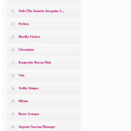
Tails (The Amnesic Incognito L...
13
Python
14
Mozilla Firefox
15
Chromium
16
Kaspersky Rescue Disk
17
Vim
18
Trellix Stinger
19
MEmu
20
Razer Synapse
21
Argente Startup Manager
22