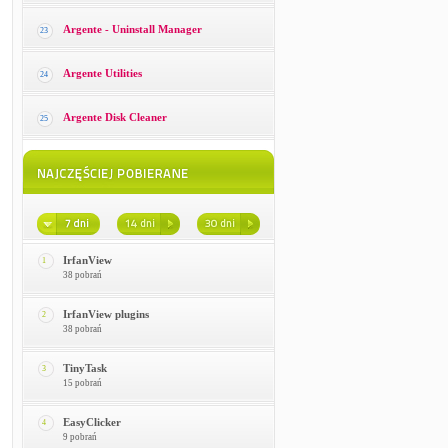
Argente - Uninstall Manager
23
Argente Utilities
24
Argente Disk Cleaner
25
IrfanView
1
38 pobrań
IrfanView plugins
2
38 pobrań
TinyTask
3
15 pobrań
EasyClicker
4
9 pobrań