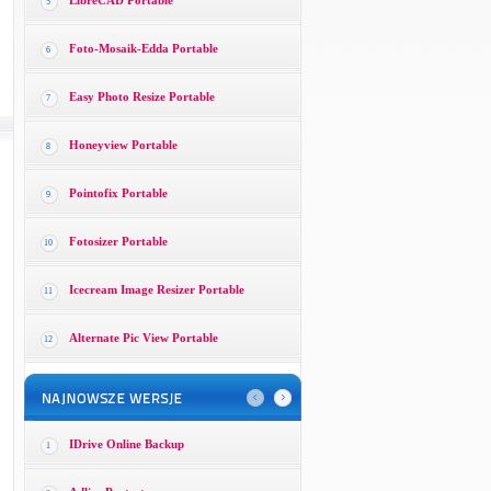
LibreCAD Portable
5
Foto-Mosaik-Edda Portable
6
Easy Photo Resize Portable
7
Honeyview Portable
8
Pointofix Portable
9
Fotosizer Portable
10
Icecream Image Resizer Portable
11
Alternate Pic View Portable
12
IDrive Online Backup
1