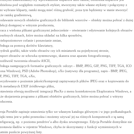
dzielona pod względem rozmaitych etykiet, stworzymy także własne etykiety i połączymy z
mi wybrane kliparty, ramki mogą mieć różną grubość, poza tym będziemy w stanie stworzyć
kże ramkę gradientową,
dodawanie nowych obiektów graficznych do bibliotek wzorców – obiekty można pobrać z dużej
lekcji dostępnej w witrynie producenta,
praca z wieloma plikami graficznymi jednocześnie – otwieranie i edytowanie kolejnych obrazów
osobnych oknach, które można układać na kilka sposobów,
wielopoziomowe cofanie i ponawianie zmian,
obsługa za pomocą skrótów klawiatury,
wydruk grafiki, także wielu obrazów czy ich miniaturek na pojedynczej stronie,
import obrazów ze schowka systemowego, skanera oraz aparatu fotograficznego,
możliwość tworzenia obrazów ASCII,
obsługa następujących formatów graficznych: odczyt – BMP, JPEG, GIF, PNG, TIFF, TGA, ICO
kona Windows), PSD (Adobe Photoshop), oXo (natywny dla programu), zapis - BMP, JPEG,
F, PNG, TIFF, TGA, oXo,
decydowanie o poziomie jakości/kompresji zapisywanych plików JPEG oraz o kopiowaniu do
ch metadanych EXIF źródłowego pliku,
ustawienia oferują możliwość integracji PhoXo z menu kontekstowym Eksploratora Windows, a
kże skojarzenia programu z plikami obiektów graficznych, które można pobrać z witryny
oducenta.
rsja Portable zapisuje ustawienia tylko we własnym katalogu głównym i w jego podkatalogach.
ięki temu jest w pełni przenośna i możemy używać jej na różnych komputerach z tą samą
nfiguracją, np. z poziomu pendrive’a albo dysku zewnętrznego. Edycja Portable domyślnie nie
zostawia śladów w rejestrze Windows, chyba że skorzystamy z funkcji wymienionych w
tatnim punkcie powyższej listy.