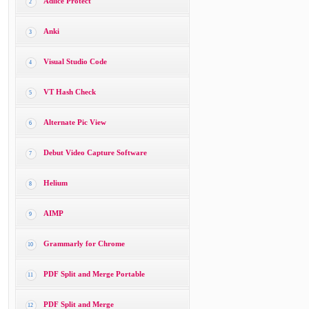
Adlice Protect
2
Anki
3
Visual Studio Code
4
VT Hash Check
5
Alternate Pic View
6
Debut Video Capture Software
7
Helium
8
AIMP
9
Grammarly for Chrome
10
PDF Split and Merge Portable
11
PDF Split and Merge
12