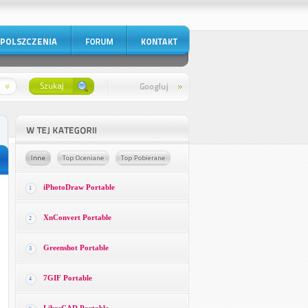
iPhotoDraw Portable
1
XnConvert Portable
2
Greenshot Portable
3
7GIF Portable
4