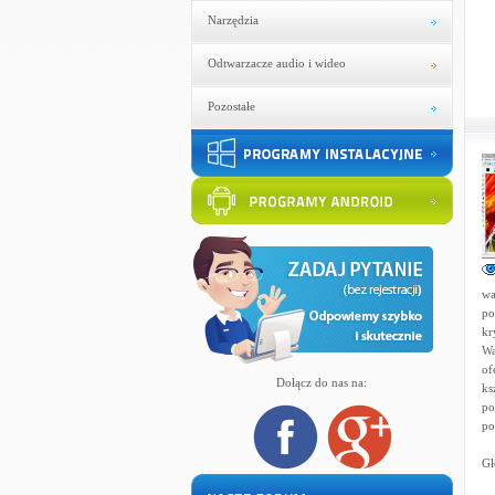
Narzędzia
Odtwarzacze audio i wideo
Pozostałe
wa
po
kr
Wa
of
Dołącz do nas na:
ks
po
po
Gł