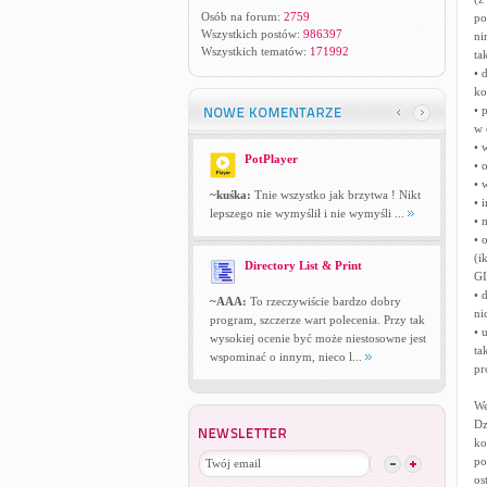
Osób na forum:
2759
po
Wszystkich postów:
986397
ni
Wszystkich tematów:
171992
ta
• 
ko
• 
w 
• 
PotPlayer
• 
• 
~kuśka:
Tnie wszystko jak brzytwa ! Nikt
• 
lepszego nie wymyślił i nie wymyśli ...
• 
• 
(i
Directory List & Print
GI
• 
~AAA:
To rzeczywiście bardzo dobry
ni
program, szczerze wart polecenia. Przy tak
• 
wysokiej ocenie być może niestosowne jest
ta
wspominać o innym, nieco l...
pr
We
Dz
ko
po
os