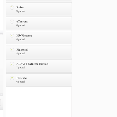
Rufus
5
9 pobrań
uTorrent
6
8 pobrań
HWMonitor
7
8 pobrań
Flashtool
8
8 pobrań
AIDA64 Extreme Edition
9
7 pobrań
H2testw
10
6 pobrań