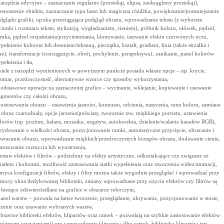
narzędzia edycyjne – zaznaczanie regularne (prostokąt, elipsa, zaokrąglony prostokąt),
zenoszenie obiektu, zaznaczanie typu lasso lub magiczna różdżka, powiększanie/pomniejszanie
dglądu grafiki, rączka przeciągająca podgląd obrazu, wprowadzanie tekstu (z wyborem
cionki i rozmiaru tekstu, stylizacją, wygładzaniem, cieniem), próbnik koloru, ołówek, pędzel,
mka, pędzel rozjaśniania/przyciemniania, klonowanie, usuwanie efektu czerwonych oczu,
pełnienie kolorem lub deseniem/teksturą, pieczątka, kształt, gradient, linia (także strzałka i
ne), transformacje (rozciągnięcie, obrót, pochylenie, perspektywa), zanikanie, panel kolorów
pełnienia i tła,
wiele z narzędzi wymienionych w powyższym punkcie posiada własne opcje – np. krycie,
zmiar, przeźroczystość, alternatywne wzorce czy sposoby wykorzystania,
podstawowe operacje na zaznaczonej grafice – wycinanie, wklejanie, kopiowanie i usuwanie
agmentów czy całości obrazu,
dostosowania obrazu – ustawienia jasności, kontrastu, odcienia, nasycenia, tonu koloru, zamiana
 obraz czarnobiały, opcje jarzenia/poświaty, tworzenie tzw. miękkiego portretu, ustawienia
lorów (np. poziom, balans, mozaika, negatyw, autokorekta, dzielenie/scalanie kanałów RGB),
cydowanie o wielkości obrazu, pozycjonowanie ramki, automatyczne przycięcie, obracanie i
wracanie obrazu, wprowadzanie miękkich/przeźroczystych brzegów obrazu, dodawanie cienia,
stosowanie rozmycia lub wyostrzenia,
zestaw efektów i filtrów - podzielony na efekty artystyczne, odkształcające czy związane ze
iatłem i kolorami, możliwość zastosowania siatki wypełnienia oraz stworzenia wideo/animacji,
tryca konfiguracji filtrów, efekty i filtry można także wygodnie przeglądać i wprowadzać przy
mocy okna dedykowanej biblioteki, zmiany wprowadzane przy użyciu efektów czy filtrów są
 bieżąco odzwierciedlane na grafice w obszarze roboczym,
panel warstw – pozwala na łatwe tworzenie, przeglądanie, ukrywanie, pozycjonowanie w stosie,
czenie oraz usuwanie wybranych warstw,
obszerne biblioteki efektów, klipartów oraz ramek – pozwalają na szybkie zastosowanie efektów
 różnymi ustawieniami) czy wprowadzenie klipartów albo ramek, biblioteka klipartów jest