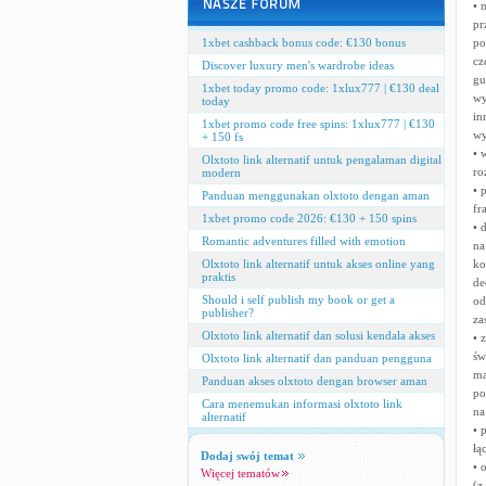
• 
pr
1xbet cashback bonus code: €130 bonus
po
cz
Discover luxury men's wardrobe ideas
gu
1xbet today promo code: 1xlux777 | €130 deal
wy
today
in
1xbet promo code free spins: 1xlux777 | €130
wy
+ 150 fs
• 
Olxtoto link alternatif untuk pengalaman digital
ro
modern
• 
Panduan menggunakan olxtoto dengan aman
fr
1xbet promo code 2026: €130 + 150 spins
• 
Romantic adventures filled with emotion
na
Olxtoto link alternatif untuk akses online yang
ko
praktis
de
Should i self publish my book or get a
od
publisher?
za
Olxtoto link alternatif dan solusi kendala akses
• 
św
Olxtoto link alternatif dan panduan pengguna
ma
Panduan akses olxtoto dengan browser aman
po
Cara menemukan informasi olxtoto link
na
alternatif
• 
łą
Dodaj swój temat
• 
Więcej tematów
(z