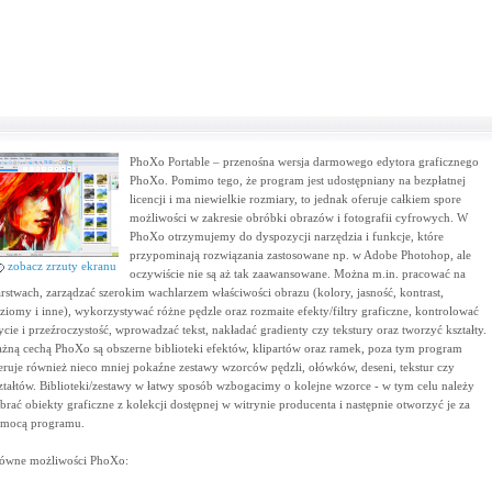
PhoXo Portable – przenośna wersja darmowego edytora graficznego
PhoXo. Pomimo tego, że program jest udostępniany na bezpłatnej
licencji i ma niewielkie rozmiary, to jednak oferuje całkiem spore
możliwości w zakresie obróbki obrazów i fotografii cyfrowych. W
PhoXo otrzymujemy do dyspozycji narzędzia i funkcje, które
przypominają rozwiązania zastosowane np. w Adobe Photohop, ale
zobacz zrzuty ekranu
oczywiście nie są aż tak zaawansowane. Można m.in. pracować na
rstwach, zarządzać szerokim wachlarzem właściwości obrazu (kolory, jasność, kontrast,
ziomy i inne), wykorzystywać różne pędzle oraz rozmaite efekty/filtry graficzne, kontrolować
ycie i przeźroczystość, wprowadzać tekst, nakładać gradienty czy tekstury oraz tworzyć kształty.
żną cechą PhoXo są obszerne biblioteki efektów, klipartów oraz ramek, poza tym program
eruje również nieco mniej pokaźne zestawy wzorców pędzli, ołówków, deseni, tekstur czy
ztałtów. Biblioteki/zestawy w łatwy sposób wzbogacimy o kolejne wzorce - w tym celu należy
brać obiekty graficzne z kolekcji dostępnej w witrynie producenta i następnie otworzyć je za
mocą programu.
ówne możliwości PhoXo: