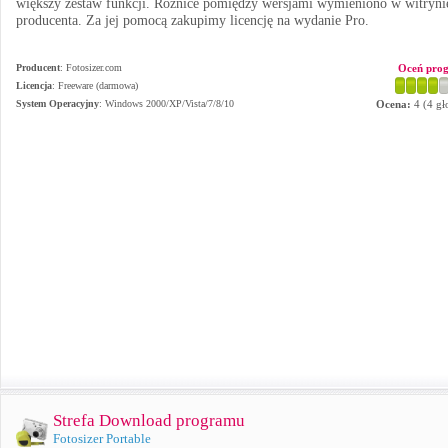
większy zestaw funkcji. Różnice pomiędzy wersjami wymieniono w witryni
producenta. Za jej pomocą zakupimy licencję na wydanie Pro.
Producent
:
Fotosizer.com
Oceń pro
Licencja
: Freeware (darmowa)
System Operacyjny
:
Windows 2000/XP/Vista/7/8/10
Ocena:
4
(
4
gł
Strefa Download programu
Fotosizer Portable