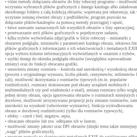
• różne metody dołączania obrazów do listy roboczej programu – możliwoś
wczytania wybranych plików graficznych z danego katalogu albo załadowan
określonego folderu z całą kolekcją obrazów, wspierana jest rekurencja, tak
wczytane zostaną również obrazy z podfolderów, program pozwala na
dołączanie plików/katalogów za pomocą metody przeciągnij i upuść,
• łatwe usuwanie zaznaczonych lub wszystkich obrazów z listy operacyjnej,
• przetwarzanie serii plików graficznych w pojedynczym zadaniu,
• kilka trybów wyświetlania zdjęć/grafik w liście roboczej – miniaturki z
obszarem podglądu, miniaturki z parametrami każdego obrazu, tekstowa list
plików graficznych z informacjami o ich właściwościach i metadanych EXI
opcja wyboru kolumn informacyjnych wyświetlanych w ostatnim z trybów,
• szybki dostęp do okienka podglądu obrazów (uwzględnia wprowadzone
zmiany) oraz do funkcji obracania grafiki,
• ustawienia zmiany rozmiaru – kontrola nad szerokością i wysokością obra
(procent z oryginalnego wymiaru, liczba pikseli, centymetrów, milimetrów 
cali), możliwość skorzystania z rozmiarów typowych (m.in. popularne
rozdzielczości, rozmiary dostosowane pod ekrany urządzeń mobilnych i
multimedialnych czy pod wiadomości e-mail), zmiana rozmiaru tylko wzgl
jednej strony obrazu, opcja ignorowania obrazów o rozmiarach mniejszych 
docelowe, możliwość utrzymywania proporcji przy zmianie rozmiarów, zam
szerokości na wysokość (odwrócenie wymiarów), funkcja wyśrodkowania
obrazu w docelowej rozdzielczości (tylko dla rozmiarów typowych),
• efekty – czerń i biel, negatyw, sepia,
• obracanie obrazów lub tzw. odbijanie ich w lustrze,
• możliwość zmiany jakości oraz DPI obrazów (dzięki temu także zmniejsz
„wagę” plików graficznych),
• program pozwala na skopiowanie metadanych EXIF do wyjściowego plik