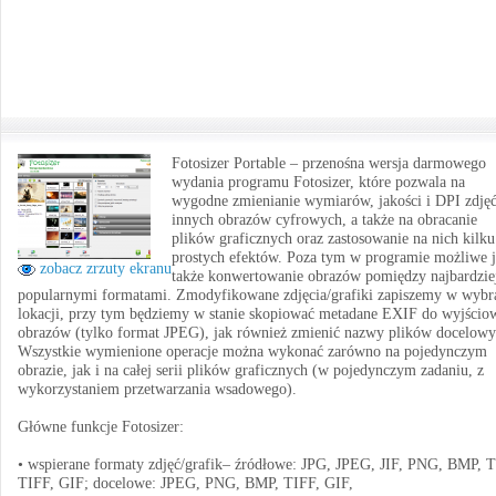
Fotosizer Portable – przenośna wersja darmowego
wydania programu Fotosizer, które pozwala na
wygodne zmienianie wymiarów, jakości i DPI zdjęć
innych obrazów cyfrowych, a także na obracanie
plików graficznych oraz zastosowanie na nich kilku
prostych efektów. Poza tym w programie możliwe j
zobacz zrzuty ekranu
także konwertowanie obrazów pomiędzy najbardzie
popularnymi formatami. Zmodyfikowane zdjęcia/grafiki zapiszemy w wybr
lokacji, przy tym będziemy w stanie skopiować metadane EXIF do wyjścio
obrazów (tylko format JPEG), jak również zmienić nazwy plików docelowy
Wszystkie wymienione operacje można wykonać zarówno na pojedynczym
obrazie, jak i na całej serii plików graficznych (w pojedynczym zadaniu, z
wykorzystaniem przetwarzania wsadowego).
Główne funkcje Fotosizer:
• wspierane formaty zdjęć/grafik– źródłowe: JPG, JPEG, JIF, PNG, BMP, T
TIFF, GIF; docelowe: JPEG, PNG, BMP, TIFF, GIF,