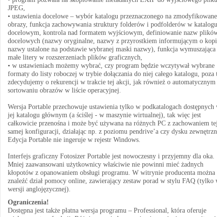
JPEG,
• ustawienia docelowe – wybór katalogu przeznaczonego na zmodyfikowane
obrazy, funkcja zachowywania struktury folderów i podfolderów w katalog
docelowym, kontrola nad formatem wyjściowym, definiowanie nazw plikó
docelowych (nazwy oryginalne, nazwy z przyrostkiem informującym o kopi
nazwy ustalone na podstawie wybranej maski nazwy), funkcja wymuszająca
małe litery w rozszerzeniach plików graficznych,
• w ustawieniach możemy wybrać, czy program będzie wczytywał wybrane
formaty do listy roboczej w trybie dołączania do niej całego katalogu, poza
zdecydujemy o rekurencji w trakcie tej akcji, jak również o automatycznym
sortowaniu obrazów w liście operacyjnej.
Wersja Portable przechowuje ustawienia tylko w podkatalogach dostępnych
jej katalogu głównym (a ściślej - w maszynie wirtualnej), tak więc jest
całkowicie przenośna i może być używana na różnych PC z zachowaniem te
samej konfiguracji, działając np. z poziomu pendrive’a czy dysku zewnętrz
Edycja Portable nie ingeruje w rejestr Windows.
Interfejs graficzny Fotosizer Portable jest nowoczesny i przyjemny dla oka.
Mniej zaawansowani użytkownicy właściwie nie powinni mieć żadnych
kłopotów z opanowaniem obsługi programu. W witrynie producenta można
znaleźć dział pomocy online, zawierający zestaw porad w stylu FAQ (tylko
wersji anglojęzycznej).
Ograniczenia!
Dostępna jest także płatna wersja programu – Professional, która oferuje