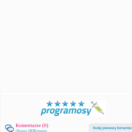
Komentarze (
0
)
Oloneo HDRengine