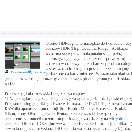
Oloneo HDRengine to narzędzie do tworzenia i edy
obrazów HDR (High Dynamic Range). Aplikacja
wyróżnia się wysoką funkcjonalnością i pełną
automatyzacją pracy, dzięki czemu sprawdzi się
zarówno w domowych jak i bardziej profesjonalny
zastosowaniach. Program posiada także intuicyjny,
zobacz zrzuty ekranu
podzielony na karty interfejs. W razie jakichkolwie
problemów z obsługą, możemy zapoznać się z plikiem pomocy i instruktaż
wideo.
Proces edycji obrazów składa się z kilku etapów:
1) Na początku pracy z aplikacją należy wczytać zdjęcia różniące się ekspoz
Program obsługuje pliki graficzne w formatach JPEG/TIFF jak również dan
RAW dla aparatów: Canon, Fujifilm, Konica Minolta, Panasonic, Kodak,
Nikon, Sony, Olympus, Casio, Pentax. Pełne zestawienie wspieranych
producentów i modeli sprzętu fotograficznego, znajdziemy na
witrynie
produktu
. Oloneo HDRengine wyświetla podstawowe informacje o plikach (
otwarcia migawki, przysłona, ISO, ogniskowa, data wykonania ujęcia) oraz