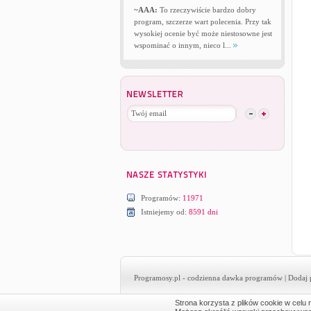
~AAA:
To rzeczywiście bardzo dobry
program, szczerze wart polecenia. Przy tak
wysokiej ocenie być może niestosowne jest
wspominać o innym, nieco l...
Programów:
11971
Istniejemy od:
8591 dni
Programosy.pl
- codzienna dawka programów |
Dodaj 
Strona korzysta z plików cookie w celu r