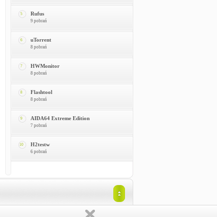
Rufus
5
9 pobrań
uTorrent
6
8 pobrań
HWMonitor
7
8 pobrań
Flashtool
8
8 pobrań
AIDA64 Extreme Edition
9
7 pobrań
H2testw
10
6 pobrań