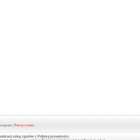
program
|
Pracuj z nami
ealizacji usług zgodnie z
Polityką prywatności
.