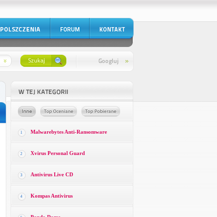
Malwarebytes Anti-Ransomware
1
Xvirus Personal Guard
2
Antivirus Live CD
3
Kompas Antivirus
4