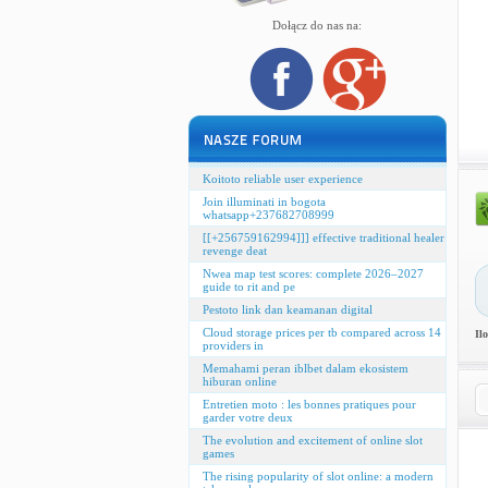
Dołącz do nas na:
Koitoto reliable user experience
Join illuminati in bogota
whatsapp+237682708999
[[+256759162994]]] effective traditional healer
revenge deat
Nwea map test scores: complete 2026–2027
guide to rit and pe
Pestoto link dan keamanan digital
Cloud storage prices per tb compared across 14
Il
providers in
Memahami peran iblbet dalam ekosistem
hiburan online
Entretien moto : les bonnes pratiques pour
garder votre deux
The evolution and excitement of online slot
games
The rising popularity of slot online: a modern