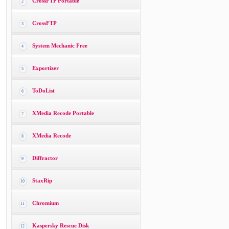
CrossFTP Portable
2
CrossFTP
3
System Mechanic Free
4
Exportizer
5
ToDoList
6
XMedia Recode Portable
7
XMedia Recode
8
Diffractor
9
StaxRip
10
Chromium
11
Kaspersky Rescue Disk
12