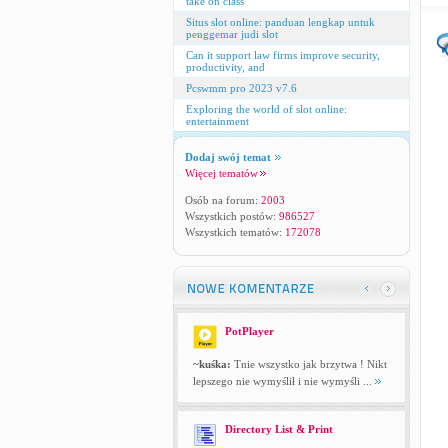
take on class
Situs slot online: panduan lengkap untuk
penggemar judi slot
Can it support law firms improve security,
productivity, and
Pcswmm pro 2023 v7.6
Exploring the world of slot online:
entertainment
Dodaj swój temat
Więcej tematów
Osób na forum:
2003
Wszystkich postów:
986527
Wszystkich tematów:
172078
PotPlayer
~kuśka:
Tnie wszystko jak brzytwa ! Nikt
lepszego nie wymyślił i nie wymyśli ...
Directory List & Print