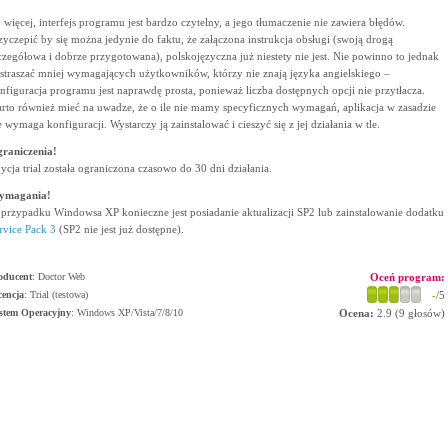
 więcej, interfejs programu jest bardzo czytelny, a jego tłumaczenie nie zawiera błędów.
zyczepić by się można jedynie do faktu, że załączona instrukcja obsługi (swoją drogą
czegółowa i dobrze przygotowana), polskojęzyczna już niestety nie jest. Nie powinno to jednak
straszać mniej wymagających użytkowników, którzy nie znają języka angielskiego –
nfiguracja programu jest naprawdę prosta, ponieważ liczba dostępnych opcji nie przytłacza.
rto również mieć na uwadze, że o ile nie mamy specyficznych wymagań, aplikacja w zasadzie
e wymaga konfiguracji. Wystarczy ją zainstalować i cieszyć się z jej działania w tle.
raniczenia!
ycja trial została ograniczona czasowo do 30 dni działania.
ymagania!
przypadku Windowsa XP konieczne jest posiadanie aktualizacji SP2 lub zainstalowanie dodatku
rvice Pack 3
(SP2 nie jest już dostępne).
oducent
:
Doctor Web
Oceń program:
cencja
: Trial (testowa)
-
/5
stem Operacyjny
:
Windows XP/Vista/7/8/10
Ocena:
2.9
(
9
głosów)