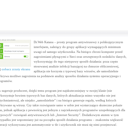
Dr.Web Katana – prosty program antywirusowy z polskojęzycznym
interfejsem, należący do grupy aplikacji wymagających minimum
uwagi od samego użytkownika. Na bieżąco chroni komputer przed
zagrożeniami płynącymi z Sieci oraz zewnętrznych nośników danych,
wykorzystując do tego nietypowy sposób działania: poza często
stosowanej analizie infekcji bazującej na chmurze obliczeniowej,
zobacz zrzuty ekranu
aplikacja nie korzysta z typowej bazy wirusów, ale samodzielnie
krywa możliwe zagrożenia na podstawie analizy sposobu działania systemu operacyjnego i
ogramów.
k sugeruje producent, dzięki temu program jest najskuteczniejszy w swojej klasie (nie
korzystuje bowiem typowych baz danych, których aktualizacja mimo wszystko nie jest
tychmiastowa), ale niejako „samodzielnie” i na bieżąco generuje reguły, według których
krywane są wirusy. Czy takie rozwiązanie samo w sobie jest wystarczająco skuteczne pokaże
as, jednak aplikacja z pewnością jest jednym z najciekawszych programów uzupełniających dla
ypowych” rozwiązań antywirusowych lub „Internet Security”. Dodatkowym atutem w tym
zypadku jest wspomniany już na początku sposób działania programu – znakomita większość
eracji wykonywana jest automatycznie w tle i użytkownik nie musi się nimi przejmować.