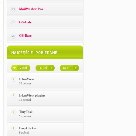
MailWasher Pro
23
GS-Calc
24
GS-Base
25
IrfanView
1
38 pobrań
IrfanView plugins
2
38 pobrań
TinyTask
3
15 pobrań
EasyClicker
4
9 pobrań