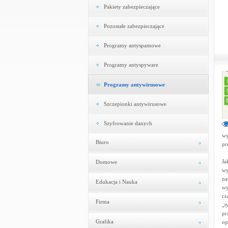
Pakiety zabezpieczające
Pozostałe zabezpieczające
Programy antyspamowe
Programy antyspyware
Programy antywirusowe
Szczepionki antywirusowe
Szyfrowanie danych
wy
Biuro
pr
Ja
Domowe
wy
na
Edukacja i Nauka
wy
cz
Firma
„t
pr
Grafika
op