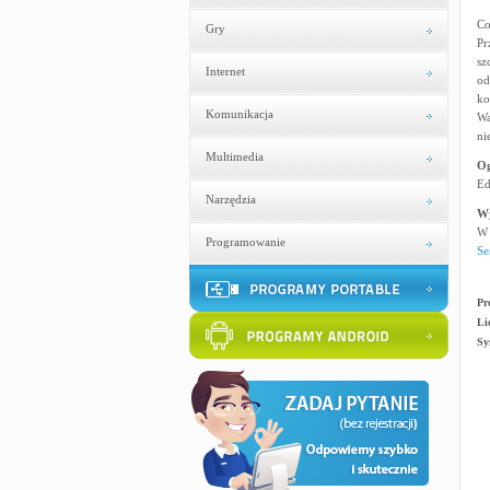
Co
Gry
Pr
sz
Internet
od
ko
Komunikacja
Wa
ni
Multimedia
Og
Ed
Narzędzia
W
W 
Programowanie
Se
Pr
Li
Sy