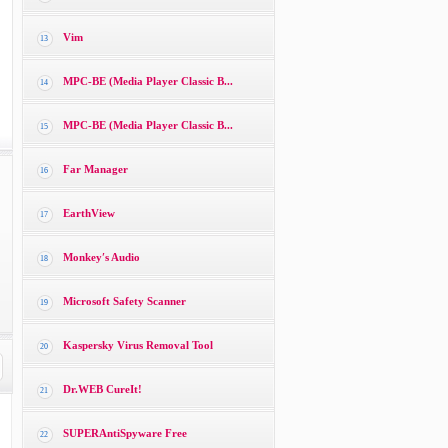
Vim
13
MPC-BE (Media Player Classic B...
14
MPC-BE (Media Player Classic B...
15
Far Manager
16
EarthView
17
Monkey′s Audio
18
Microsoft Safety Scanner
19
Kaspersky Virus Removal Tool
20
Dr.WEB CureIt!
21
SUPERAntiSpyware Free
22