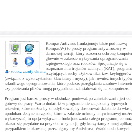
Kompas Antivirus (funkcjonuje także pod nazwą
KompasAV) to prosty program antywirusowy w
darmowej wersji, który rozszerza ochronę kompute
głównie w zakresie wykrywania oprogramowania
szpiegowskiego oraz robaków. Specjalizuje się w
rozpoznawaniu trojanów zdalnych (RAT), progra
zobacz zrzuty ekranu
sczytujących ruchy użytkownika, tzw. keyloggerów
(związane z wykorzystaniem klawiatury i myszy), jak również innych typó
szkodliwego oprogramowania, które podczas przeglądania zasobów Internet
czy pobierania plików mogą przypadkiem zainstalować się na komputerze.
Program jest bardzo prosty w obsłudze, ponieważ po zainstalowaniu jest od 
gotowy do pracy. Warto dodać, iż w programie nie znajdziemy typowych
ustawień, które można by zmodyfikować, by dostosować działanie do własn
upodobań. Jedyne narzędzie, które w zakresie ochrony antywirusowej moż
wykorzystać, to opcja wyłączenia funkcjonowania całego programu, co moż
okazać się przydatne na przykład w sytuacji, gdy korzystamy z innej aplikacj
przypadkiem blokowanej przez algorytmy Antivirusa. Wśród dodatkowych