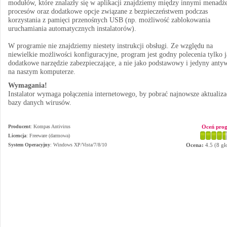
modułów, które znalazły się w aplikacji znajdziemy między innymi menadż
procesów oraz dodatkowe opcje związane z bezpieczeństwem podczas
korzystania z pamięci przenośnych USB (np. możliwość zablokowania
uruchamiania automatycznych instalatorów).
W programie nie znajdziemy niestety instrukcji obsługi. Ze względu na
niewielkie możliwości konfiguracyjne, program jest godny polecenia tylko 
dodatkowe narzędzie zabezpieczające, a nie jako podstawowy i jedyny anty
na naszym komputerze.
Wymagania!
Instalator wymaga połączenia internetowego, by pobrać najnowsze aktualiza
bazy danych wirusów.
Producent
:
Kompas Antivirus
Oceń pro
Licencja
: Freeware (darmowa)
System Operacyjny
:
Windows XP/Vista/7/8/10
Ocena:
4.5
(
8
gł