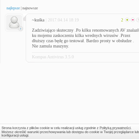
najlepsze
|
najnowsze
~kuśka
| 2017.04.14 18:19
2
Zadziwiająco skuteczny .Po kilku renomowanych AV znalazł
ku mojemu zaskoczeniu kilka wrednych wirusów .Przez
dłuższy czas będę go testował. Bardzo prosty w obsłudze .
Nie zamula maszyny.
Kompas Antivirus 3.5.0
Strona korzysta z plików cookie w celu realizacji usług zgodnie z
Polityką prywatności
.
Możesz określić warunki przechowywania lub dostępu do cookie w Twojej przeglądarce lub
konfiguracji usługi.