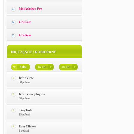
MailWasher Pro
23
GS-Calc
24
GS-Base
25
IrfanView
1
38 pobrań
IrfanView plugins
2
38 pobrań
TinyTask
3
15 pobrań
EasyClicker
4
9 pobrań