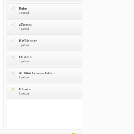
Rufus
5
9 pobrań
uTorrent
6
8 pobrań
HWMonitor
7
8 pobrań
Flashtool
8
8 pobrań
AIDA64 Extreme Edition
9
7 pobrań
H2testw
10
6 pobrań