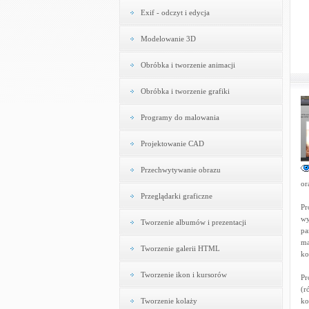
Exif - odczyt i edycja
Modelowanie 3D
Obróbka i tworzenie animacji
Obróbka i tworzenie grafiki
Programy do malowania
Projektowanie CAD
Przechwytywanie obrazu
or
Przeglądarki graficzne
Pr
wy
Tworzenie albumów i prezentacji
pa
ma
Tworzenie galerii HTML
ko
Tworzenie ikon i kursorów
Pr
(r
Tworzenie kolaży
ko