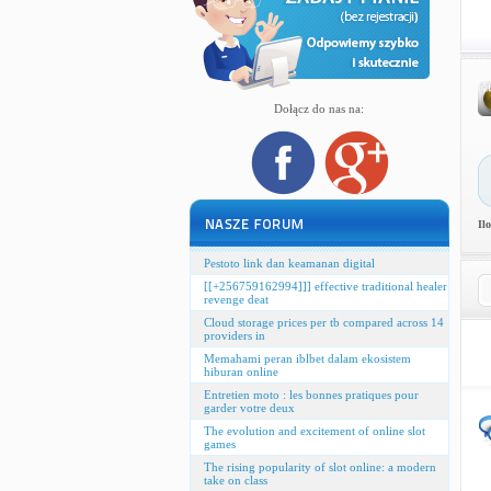
Dołącz do nas na:
Il
Pestoto link dan keamanan digital
[[+256759162994]]] effective traditional healer
revenge deat
Cloud storage prices per tb compared across 14
providers in
Memahami peran iblbet dalam ekosistem
hiburan online
Entretien moto : les bonnes pratiques pour
garder votre deux
The evolution and excitement of online slot
games
The rising popularity of slot online: a modern
take on class