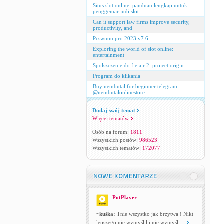
Situs slot online: panduan lengkap untuk
penggemar judi slot
Can it support law firms improve security,
productivity, and
Pcswmm pro 2023 v7.6
Exploring the world of slot online:
entertainment
Spolszczenie do f.e.a.r 2: project origin
Program do klikania
Buy nembutal for beginner telegram
@nembutalonlinestore
Dodaj swój temat
Więcej tematów
Osób na forum:
1811
Wszystkich postów:
986523
Wszystkich tematów:
172077
PotPlayer
~kuśka:
Tnie wszystko jak brzytwa ! Nikt
lepszego nie wymyślił i nie wymyśli ...