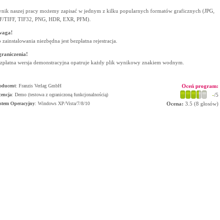
nik naszej pracy możemy zapisać w jednym z kilku popularnych formatów graficznych (JPG,
F/TIFF, TIF32, PNG, HDR, EXR, PFM).
waga!
 zainstalowania niezbędna jest bezpłatna rejestracja.
raniczenia!
zpłatna wersja demonstracyjna opatruje każdy plik wynikowy znakiem wodnym.
oducent
:
Franzis Verlag GmbH
Oceń program:
cencja
: Demo (testowa z ograniczoną funkcjonalnością)
-
/5
stem Operacyjny
:
Windows XP/Vista/7/8/10
Ocena:
3.5
(
8
głosów)